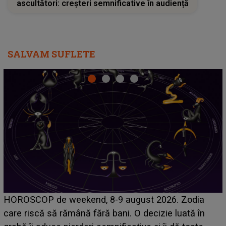
ascultători: creșteri semnificative în audiență
SALVAM SUFLETE
LINE-UP UNTOLD ONE, ziua 2. La ce oră urcă pe
scena principală a festivalului Zara Larsson? Artista