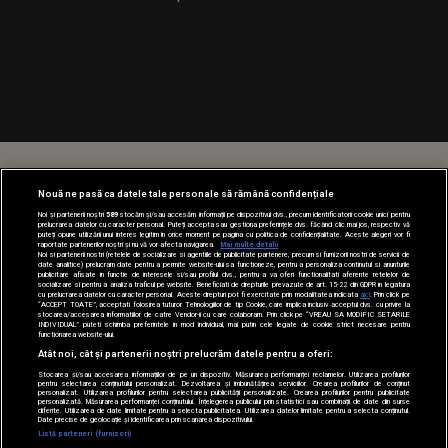
Nouă ne pasă ca datele tale personale să rămână confidențiale
Noi și partenerii noștri
589
stocăm și/sau accesăm informații pe dispozitivul dvs., precum identificatorii cookie unici pentru
prelucrarea datelor cu caracter personal. Puteți accepta sau gestiona preferințele dvs. făcând clic mai jos, respectiv vă
puteți opune utilizării unui interes legitim în orice moment pe pagina cu politica de confidențialitate. Aceste alegeri vor fi
raportate partenerilor noștri și nu vă vor afecta navigarea.
Mai multe detalii
Noi si partenerii nostri (retelele de socializare si agentiile de publicitate partenere, precum si furnizorii nostri de servicii de
date analitice) prelucram date pentru a permite website-ului sa functioneze, pentru a personaliza continutul si anunturile
publicitare afisate in functie de interesele si/sau profilul dvs., pentru a va oferi functionalitati aferente retelelor de
socializare si pentru a analiza traficul pe website. Beneficiati de drepturile prevazute de art. 15-22 din GDPR in legatura
cu prelucrarea datelor cu caracter personal. Aceste drepturi pot fi exercitate prin modalitatea indicata
aici
. Prin click pe
“ACCEPT TOATE”, acceptati folosirea tuturor Tehnologiilor de tip Cookie, care implica inclusiv acceptul dvs. cu privire la
stocarea/accesarea informatiilor de catre Vendor-ii cu care colaboram. Prin click pe “VREAU SA MODIFIC SETARILE
INDIVIDUAL” puteti schimba preferintele in mod individual, mai putin cele legate de cookie strict necesare pentru
functionarea website-ului.
Atât noi, cât și partenerii noștri prelucrăm datele pentru a oferi:
Stocarea și/sau accesarea informațiilor de pe un dispozitiv. Măsurarea performanței reclamelor. Utilizarea profilurilor
pentru selectarea conținutului personalizat. Dezvoltarea și îmbunătățirea serviciilor. Crearea profilurilor de conținut
personalizat. Utilizarea profilurilor pentru selectarea publicității personalizate. Crearea profilurilor pentru publicitate
personalizată. Măsurarea performanței conținutului. Înțelegerea publicului prin statistici sau combinații de date din surse
diferite. Utilizarea de date limitate pentru a selecta publicitatea. Utilizarea datelor limitate pentru a selecta conținutul.
Date precise de geolocație și identificarea prin scanarea dispozitivului.
Listă parteneri (furnizori)