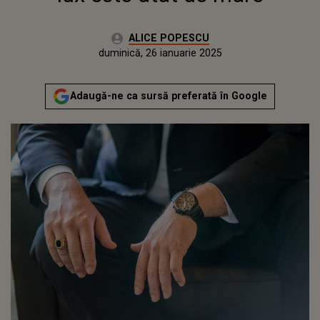
Autor:
ALICE POPESCU
Publicat:
vineri, 26 ianuarie 2024
Actualizat:
duminică, 26 ianuarie 2025
Adaugă-ne ca sursă preferată în Google