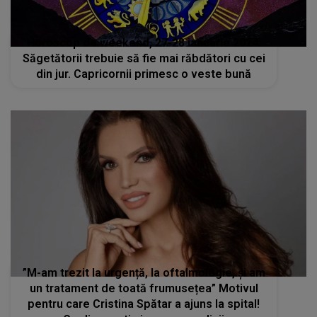
Horoscop de weekend, 27-28 ianuarie 2024:
Săgetătorii trebuie să fie mai răbdători cu cei
din jur. Capricornii primesc o veste bună
”M-am trezit la urgență, la oftalmologie, și am
un tratament de toată frumusețea” Motivul
pentru care Cristina Spătar a ajuns la spital!