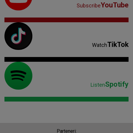
YouTube
Subscribe
TikTok
Watch
Spotify
Listen
Parteneri: