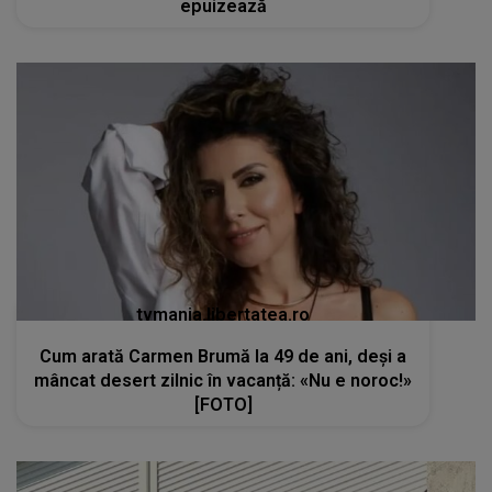
epuizează
tvmania.libertatea.ro
Cum arată Carmen Brumă la 49 de ani, deși a
mâncat desert zilnic în vacanță: «Nu e noroc!»
[FOTO]