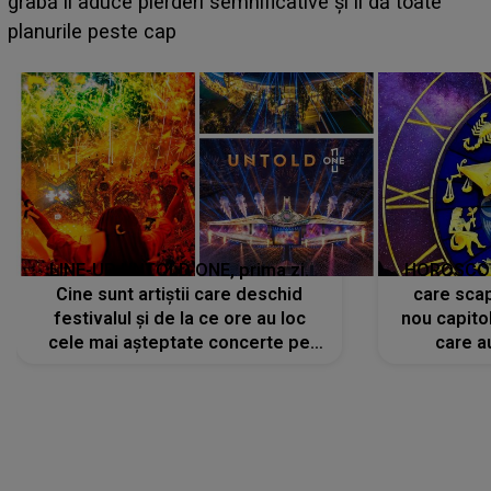
suedeză a ajuns deja în România și s-a filmat din
camera de hotel
LINE-UP UNTOLD ONE, prima zi.
HOROSCOP 
Cine sunt artiștii care deschid
care scap
festivalul și de la ce ore au loc
nou capitol
cele mai așteptate concerte pe
care a
scena principală?
perioadă 