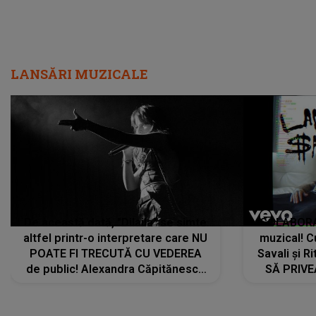
LANSĂRI MUZICALE
De această dată, "Dilaila" se simte
COLABORAR
altfel printr-o interpretare care NU
muzical! C
POATE FI TRECUTĂ CU VEDEREA
Savali și Ri
de public! Alexandra Căpitănescu
SĂ PRIV
a lansat VERSIUNEA LIVE a piesei