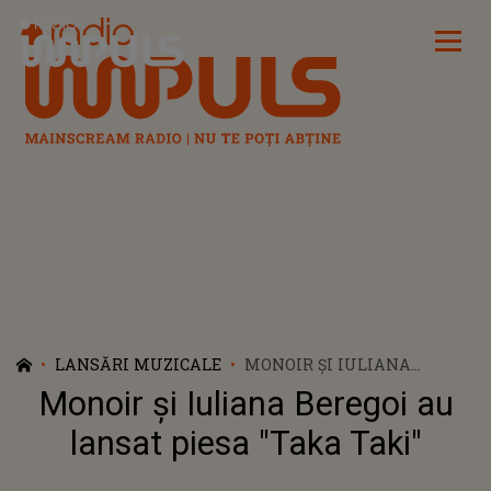
Radio Impuls
LANSĂRI MUZICALE
MONOIR ȘI IULIANA
BEREGOI AU LANSAT PIESA
Monoir și Iuliana Beregoi au
"TAKA TAKI"
lansat piesa "Taka Taki"