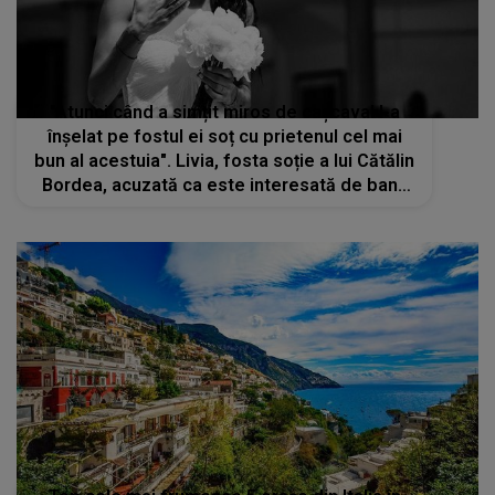
"Atunci când a simțit miros de cașcaval l-a
înșelat pe fostul ei soț cu prietenul cel mai
bun al acestuia". Livia, fosta soție a lui Cătălin
Bordea, acuzată ca este interesată de banii
tatălui lui Spike