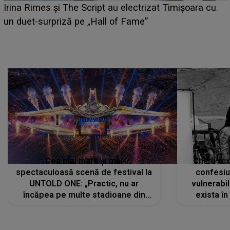
i
Irina Rimes și The Script au electrizat Timișoara cu
un duet-surpriză pe „Hall of Fame”
Cea mai mare și mai
Charli xc
spectaculoasă scenă de festival la
confesiu
UNTOLD ONE: „Practic, nu ar
vulnerabil
încăpea pe multe stadioane din
exista în
lume”. Evenimentul începe joi, 6
august 2026