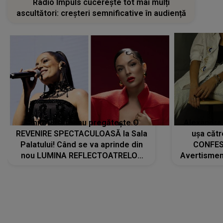
Radio Impuls cucerește tot mai mulți
ascultători: creșteri semnificative în audiență
Tania Turtureanu pregătește O
Alexandra
REVENIRE SPECTACULOASĂ la Sala
ușa cătr
Palatului! Când se va aprinde din
CONFES
nou LUMINA REFLECTOATRELOR
Avertismentu
pentru artistă: " Vor fi multe
rămas ÎNT
cântece noi, în premieră. Cântece
au format-
care abia acum învață să respire"
"Am f