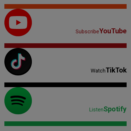
YouTube
Subscribe
TikTok
Watch
Spotify
Listen