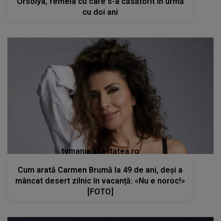
Orsolya, femeia cu care s-a căsătorit în urmă
cu doi ani
tvmania.libertatea.ro
Cum arată Carmen Brumă la 49 de ani, deși a
mâncat desert zilnic în vacanță: «Nu e noroc!»
[FOTO]