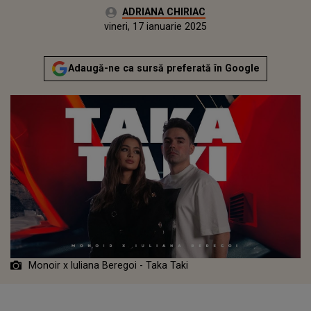
Autor:
ADRIANA CHIRIAC
Publicat:
miercuri, 17 ianuarie 2024
Actualizat:
vineri, 17 ianuarie 2025
Adaugă-ne ca sursă preferată în Google
Monoir x Iuliana Beregoi - Taka Taki