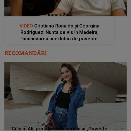
kanald2.ro
VIDEO
Cristiano Ronaldo și Georgina
Rodriguez: Nunta de vis în Madeira,
încununarea unei Iubiri de poveste
RECOMANDĂRI
Gülsim Ali, protagonista serialului „Poveste