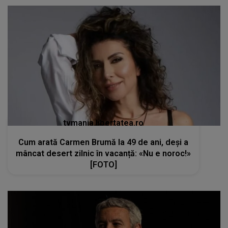
tvmania.libertatea.ro
Cum arată Carmen Brumă la 49 de ani, deși a
mâncat desert zilnic în vacanță: «Nu e noroc!»
[FOTO]