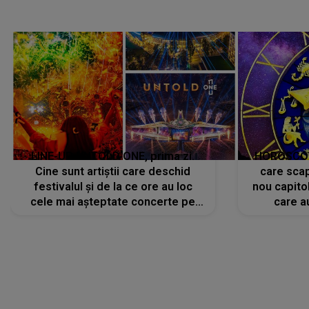
camera de h
LINE-UP UNTOLD ONE, prima zi.
HOROSCOP 
Cine sunt artiștii care deschid
care scap
festivalul și de la ce ore au loc
nou capitol
cele mai așteptate concerte pe
care a
scena principală?
perioadă 