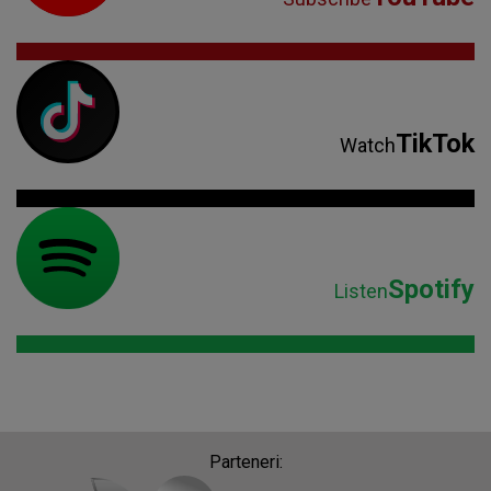
TikTok
Watch
Spotify
Listen
Parteneri: