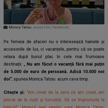
Monica Tatoiu
(sursa foto: Facebook)
Pe femeia de afaceri nu o interesează hainele și
accesoriile de lux, ci vacanțele, pentru că se poate
relaxa după bunul plac în cele mai frumoase
destinații: „
Nu am făcut o vacanță fără mai puțin
de 5.000 de euro de persoană. Adică 10.000 noi
doi”
, spunea
Monica Tatoiu
acum ceva timp.
Citește și:
"Am creat de la zero ce am creat, am
plecat de la cuțit și furculiță. Să se împrumute la
bancă!”. Motivul real pentru care Monica Tatoiu