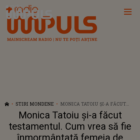
Radio Impuls
STIRI MONDENE
MONICA TATOIU ȘI-A FĂCUT
TESTAMENTUL. CUM VREA SĂ
Monica Tatoiu și-a făcut
FIE ÎNMORMÂNTATĂ FEMEIA
DE AFACERI ȘI CE AVERE LASĂ
testamentul. Cum vrea să fie
ÎN URMĂ
înmormântată femeia de