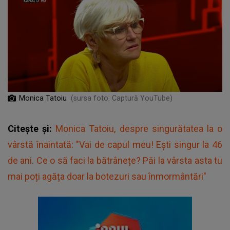
Monica Tatoiu
(sursa foto: Captură YouTube)
Citește și:
Monica Tatoiu, despre singurătatea la o
vârstă înaintată: "Vai de capul meu! Ești singur la 46
de ani. Ce o să faci la bătrânețe? Păi la vârsta asta tu
mai poți agăța doar la botezuri sau înmormântări"