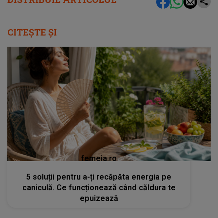
CITEȘTE ȘI
femeia.ro
5 soluții pentru a-ți recăpăta energia pe
caniculă. Ce funcționează când căldura te
epuizează