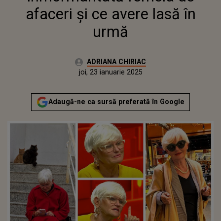
afaceri și ce avere lasă în
urmă
Autor:
ADRIANA CHIRIAC
Publicat:
marți, 23 ianuarie 2024
Actualizat:
joi, 23 ianuarie 2025
Adaugă-ne ca sursă preferată în Google