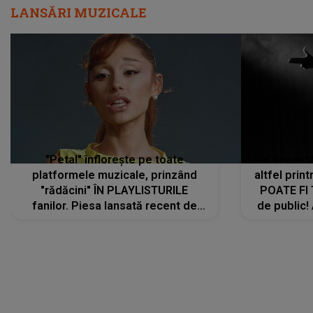
LANSĂRI MUZICALE
"Petal" înflorește pe toate
De această 
platformele muzicale, prinzând
altfel prin
"rădăcini" ÎN PLAYLISTURILE
POATE FI
fanilor. Piesa lansată recent de
de public!
Ariana Grande îi face pe
a lansat V
ascultători SĂ O ASCULTE PE
REPEAT