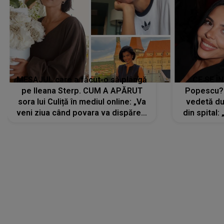
MESAJUL care a făcut-o să plângă
CE SE Î
pe Ileana Sterp. CUM A APĂRUT
Popescu?
sora lui Culiță în mediul online: „Va
vedetă du
veni ziua când povara va dispărea,
din spital:
iar lacrimile...”