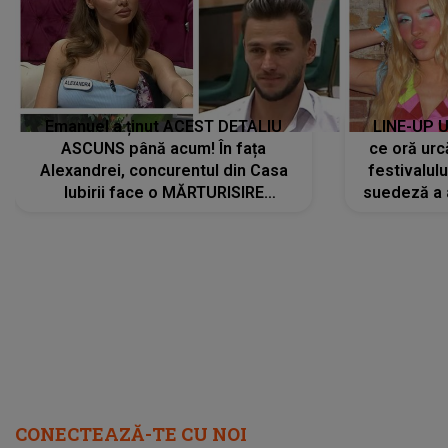
Emanuel a ținut ACEST DETALIU
LINE-UP U
ASCUNS până acum! În fața
ce oră urc
Alexandrei, concurentul din Casa
festivalul
Iubirii face o MĂRTURISIRE
suedeză a a
NEAȘTEPTATĂ despre mama sa:
s-a film
"I-am spus și ei în față, eu nu te
iubesc pentru că..."
CONECTEAZĂ-TE CU NOI