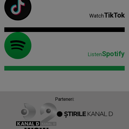
TikTok
Watch
Spotify
Listen
Parteneri: