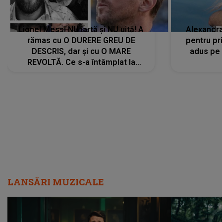
Lionel Messi NU iartă și NU uită! A
Alexandr
rămas cu O DURERE GREU DE
pentru pr
DESCRIS, dar și cu O MARE
adus pe 
REVOLTĂ. Ce s-a întâmplat la
ÎNMORMÂNTAREA tatălui său l-a
făcut să ia o DECIZIE DRASTICĂ
LANSĂRI MUZICALE