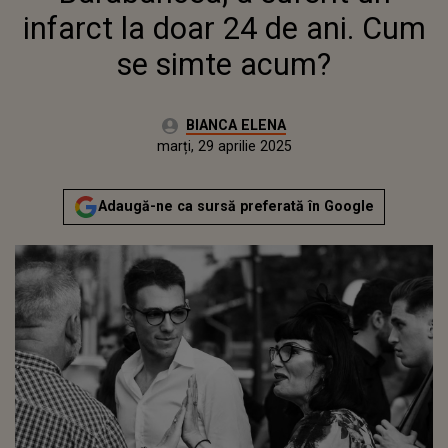
infarct la doar 24 de ani. Cum
se simte acum?
Autor:
BIANCA ELENA
Publicat:
marți, 29 aprilie 2025
Actualizat:
marți, 29 aprilie 2025
Adaugă-ne ca sursă preferată în Google