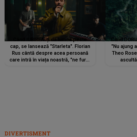
Când IUBIREA îți dă lumea peste
Când DORUL
cap, se lansează "Starleta". Florian
"Nu ajung 
Rus cântă despre acea persoană
Theo Rose 
care intră în viața noastră, "ne fură"
ascultă
toate PRIVIRILE, toate GÂNDURILE,
REGĂSIRI
tot UNIVERSUL și fără să ne dăm
trece pr
seama, ajunge să fie motivul
"Pentru t
pentru care zâmbim
departe 
DIVERTISMENT