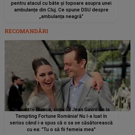
pentru atacul cu bâte și topoare asupra unei
ambulanțe din Cluj. Ce spune DSU despre
„ambulanța neagră”
RECOMANDĂRI
Cine este Bianca, soția lui Jean Gavril de la
Tempting Fortune România! Nu l-a luat în
serios când i-a spus că o sa se căsătorească
cu ea: "Tu o să fii femeia mea"