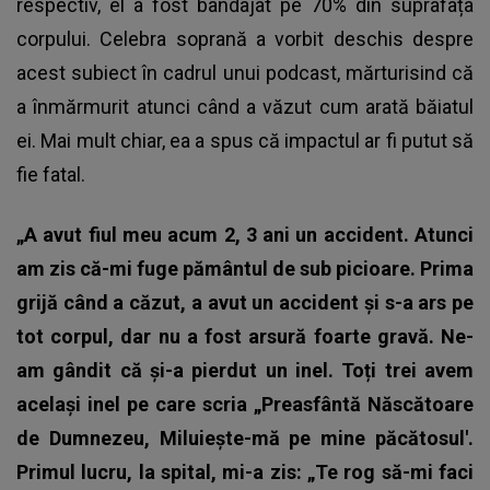
respectiv, el a fost bandajat pe 70% din suprafața
corpului. Celebra soprană a vorbit deschis despre
acest subiect în cadrul unui podcast, mărturisind că
a înmărmurit atunci când a văzut cum arată băiatul
ei. Mai mult chiar, ea a spus că impactul ar fi putut să
fie fatal.
„A avut fiul meu acum 2, 3 ani un accident. Atunci
am zis că-mi fuge pământul de sub picioare. Prima
grijă când a căzut, a avut un accident și s-a ars pe
tot corpul, dar nu a fost arsură foarte gravă. Ne-
am gândit că și-a pierdut un inel. Toți trei avem
același inel pe care scria „Preasfântă Născătoare
de Dumnezeu, Miluiește-mă pe mine păcătosul'.
Primul lucru, la spital, mi-a zis: „Te rog să-mi faci