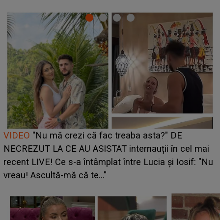
Cine este Bianca, tânăra clujeancă luată pe scenă la
UNTOLD ONE de Zara Larsson? Aceasta a dezvăluit
ce i-a spus artista suedeză în culise: „Nu am fost
pregătită...”