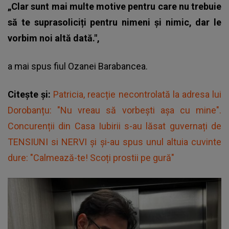
„Clar sunt mai multe motive pentru care nu trebuie
să te suprasoliciți pentru nimeni și nimic, dar le
vorbim noi altă dată.",
a mai spus fiul Ozanei Barabancea.
Citește și:
Patricia, reacție necontrolată la adresa lui
Dorobanțu: "Nu vreau să vorbești așa cu mine".
Concurenții din Casa Iubirii s-au lăsat guvernați de
TENSIUNI si NERVI și și-au spus unul altuia cuvinte
dure: "Calmează-te! Scoți prostii pe gură"