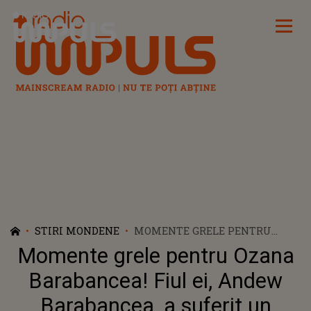
Radio Impuls
STIRI MONDENE
MOMENTE GRELE PENTRU
OZANA BARABANCEA! FIUL EI,
Momente grele pentru Ozana
ANDEW BARABANCEA, A
SUFERIT UN INFARCT LA DOAR
Barabancea! Fiul ei, Andew
24 DE ANI. CUM SE SIMTE
Barabancea, a suferit un
ACUM?