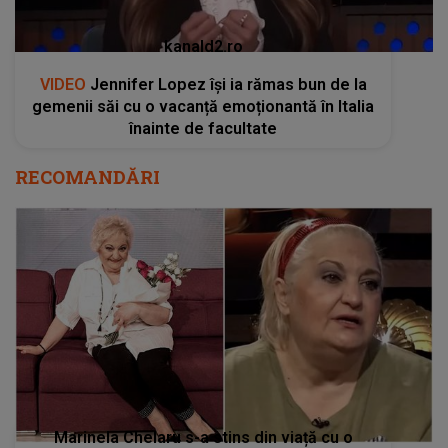
kanald2.ro
VIDEO
Jennifer Lopez își ia rămas bun de la
gemenii săi cu o vacanță emoționantă în Italia
înainte de facultate
RECOMANDĂRI
Marinela Chelaru s-a stins din viață cu o