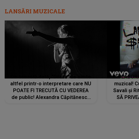
LANSĂRI MUZICALE
De această dată, "Dilaila" se simte
COLABORAR
altfel printr-o interpretare care NU
muzical! C
POATE FI TRECUTĂ CU VEDEREA
Savali și Ri
de public! Alexandra Căpitănescu
SĂ PRIV
a lansat VERSIUNEA LIVE a piesei