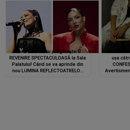
Tania Turtureanu pregătește O
Alexandra
REVENIRE SPECTACULOASĂ la Sala
ușa cătr
Palatului! Când se va aprinde din
CONFES
nou LUMINA REFLECTOATRELOR
Avertismentu
pentru artistă: " Vor fi multe
rămas ÎNT
cântece noi, în premieră. Cântece
au format-
care abia acum învață să respire"
"Am f