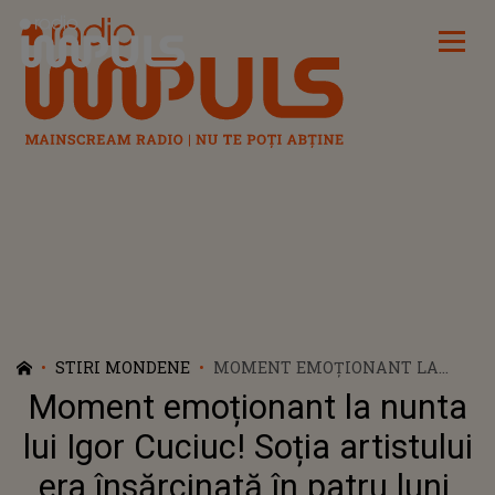
Radio Impuls
STIRI MONDENE
MOMENT EMOȚIONANT LA
NUNTA LUI IGOR CUCIUC! SOȚIA
Moment emoționant la nunta
ARTISTULUI ERA ÎNSĂRCINATĂ
ÎN PATRU LUNI, CÂND A AVUT
lui Igor Cuciuc! Soția artistului
LOC MARELE EVENIMENT. CUM
era însărcinată în patru luni,
LE-A DAT BINECUVÂNTAREA