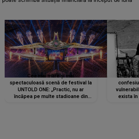
Cea mai mare și mai
Charli xc
spectaculoasă scenă de festival la
confesiu
UNTOLD ONE: „Practic, nu ar
vulnerabil
încăpea pe multe stadioane din
exista în
lume”. Evenimentul începe joi, 6
august 2026