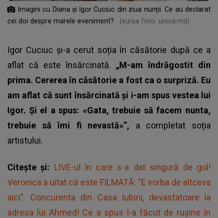
Imagini cu Diana și Igor Cuciuc din ziua nunții. Ce au declarat
cei doi despre marele eveniment?
(sursa foto: unica.md)
Igor Cuciuc și-a cerut soția în căsătorie după ce a
aflat că este însărcinată.
„M-am îndrăgostit din
prima. Cererea în căsătorie a fost ca o surpriză. Eu
am aflat că sunt însărcinată și i-am spus vestea lui
Igor. Și el a spus: «Gata, trebuie să facem nunta,
trebuie să îmi fi nevastă»”,
a completat soția
artistului.
Citește și:
LIVE-ul în care s-a dat singură de gol!
Veronica a uitat că este FILMATĂ: "E vorba de altceva
aici". Concurenta din Casa Iubirii, devastatoare la
adresa lui Ahmed! Ce a spus l-a făcut de rușine în