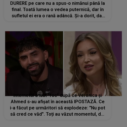
DURERE pe care nu a spus-o nimănui până la
final. Toată lumea o vedea puternică, dar în
sufletul ei era o rană adâncă. Și-a dorit, dar
nu s-a întâmplat. A așteptat, a sperat...și apoi
a fost prea târziu
Internetul a luat "foc" după ce Veronica și
Ahmed s-au afișat în această IPOSTAZĂ. Ce
i-a făcut pe urmăritori să explodeze: "Nu pot
să cred ce văd". Toți au văzut momentul, dar
puțini au observat DETALIUL care îi dă de gol
pe concurenții Casa Iubirii