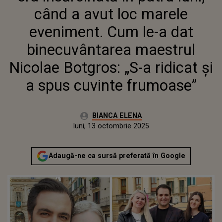
MAESTRUL NICOLAE BOTGROS:
când a avut loc marele
„S-A RIDICAT ȘI A SPUS
CUVINTE FRUMOASE”
eveniment. Cum le-a dat
binecuvântarea maestrul
Nicolae Botgros: „S-a ridicat și
a spus cuvinte frumoase”
Autor:
BIANCA ELENA
Publicat:
luni, 13 octombrie 2025
Adaugă-ne ca sursă preferată în Google