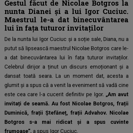
Gestul făcut de Nicolae Botgros la
nunta Dianei și a lui Igor Cuciuc.
Maestrul le-a dat binecuvântarea
lui în fața tuturor invitaților
De la nunta lui Igor Cuciuc și a soție sale, Diana, nu a
putut să lipsească maestrul
Nicolae Botgros
care le-
a dat binecuvântarea lui în fața tuturor invitaților.
Celebrul dirijor a ținut un discurs emoționant și a
dansat toată seara. La un moment dat, acesta a
glumit și a spus că a venit la eveniment să vadă cine
este cea care l-a cucerit definitiv pe Igor.
„Am avut
invitați de seamă. Au fost Nicolae Botgros, frații
Duminică, frații Ștefăneț, frații Advahov. Nicolae
Botgros s-a mai ridicat și a spus cuvinte
frumoase”,
a spus Igor Cuciuc.