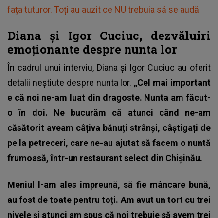
fața tuturor. Toți au auzit ce NU trebuia să se audă
Diana și Igor Cuciuc, dezvăluiri
emoționante despre nunta lor
În cadrul unui interviu,
Diana și Igor Cuciuc
au oferit
detalii neștiute despre nunta lor.
„Cel mai important
e că noi ne-am luat din dragoste. Nunta am făcut-
o în doi. Ne bucurăm că atunci când ne-am
căsătorit aveam câțiva bănuți strânși, câștigați de
pe la petreceri, care ne-au ajutat să facem o nuntă
frumoasă, într-un restaurant select din Chișinău.
Meniul l-am ales împreună, să fie mâncare bună,
au fost de toate pentru toți. Am avut un tort cu trei
nivele și atunci am spus că noi trebuie să avem trei