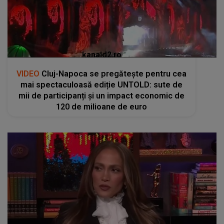
kanald2.ro
VIDEO
Cluj-Napoca se pregătește pentru cea
mai spectaculoasă ediție UNTOLD: sute de
mii de participanți și un impact economic de
120 de milioane de euro