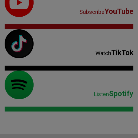
YouTube
Subscribe
TikTok
Watch
Spotify
Listen