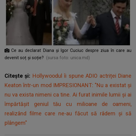
Ce au declarat Diana și Igor Cuciuc despre ziua în care au
devenit soț și soție?
(sursa foto: unica.md)
Citește și:
Hollywoodul îi spune ADIO actriței Diane
Keaton într-un mod IMPRESIONANT: "Nu a existat şi
nu va exista nimeni ca tine. Ai furat inimile lumii şi ai
împărtăşit geniul tău cu milioane de oameni,
realizând filme care ne-au făcut să râdem şi să
plângem"