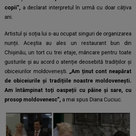
copii”,
a declarat interpretul în urmă cu doar câțiva
ani.
Artistul și soția lui s-au ocupat singuri de organizarea
nunții. Aceștia au ales un restaurant bun din
Chișinău, un tort cu trei etaje, mâncare pentru toate
gusturile și au acord o atenție deosebită tradițiilor și
obiceiurilor moldovenești.
„Am ținut cont neapărat
de obiceiurile și tradițiile noastre moldovenești.
Am întâmpinat toți oaspeții cu pâine și sare, cu
prosop moldovenesc”,
a mai spus Diana Cuciuc.