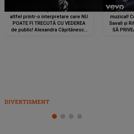
De această dată, "Dilaila" se simte
COLABORAR
altfel printr-o interpretare care NU
muzical! C
POATE FI TRECUTĂ CU VEDEREA
Savali și Ri
de public! Alexandra Căpitănescu
SĂ PRIV
a lansat VERSIUNEA LIVE a piesei
DIVERTISMENT