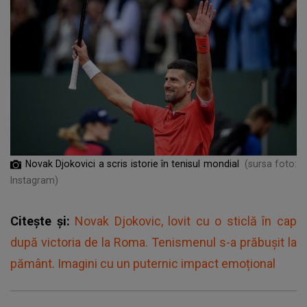
Novak Djokovici a scris istorie în tenisul mondial
(sursa foto:
Instagram)
Citește și:
Novak Djokovic, lovit cu o sticlă în cap
după victoria de la Roma. Tenismenul s-a prăbușit la
pământ. Imagini cu un puternic impact emoțional