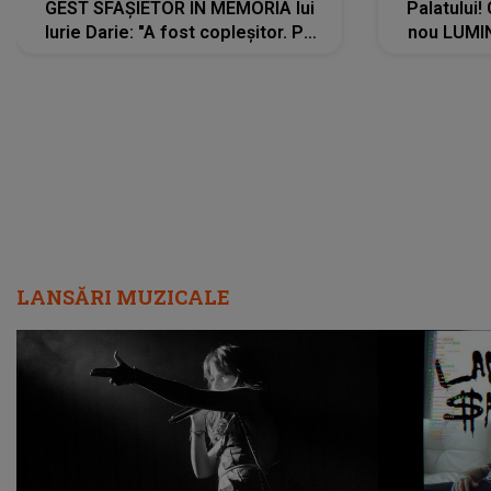
GEST SFÂȘIETOR ÎN MEMORIA lui
Palatului!
Iurie Darie: "A fost copleșitor. Pe
nou LUMI
măsură ce trece timpul parcă..."
pentru a
cântece no
care abia 
LANSĂRI MUZICALE