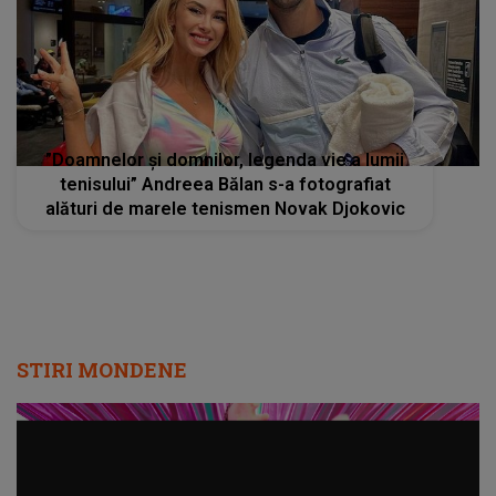
”Doamnelor și domnilor, legenda vie a lumii
tenisului” Andreea Bălan s-a fotografiat
alături de marele tenismen Novak Djokovic
STIRI MONDENE