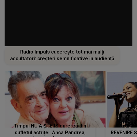
Radio Impuls cucerește tot mai mulți
ascultători: creșteri semnificative în audiență
Timpul NU A ȘTERS durerea din
Tania Tu
sufletul actriței. Anca Pandrea,
REVENIRE 