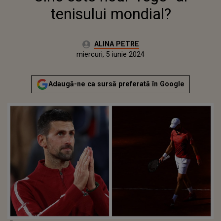
tenisului mondial?
Autor:
ALINA PETRE
Publicat:
miercuri, 5 iunie 2024
Actualizat:
miercuri, 5 iunie 2024
Adaugă-ne ca sursă preferată în Google