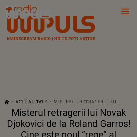
Radio Impuls
ACTUALITATE
MISTERUL RETRAGERII LUI
NOVAK DJOKOVICI DE LA ROLAND
Misterul retragerii lui Novak
GARROS! CINE ESTE NOUL ”REGE”
AL TENISULUI MONDIAL?
Djokovici de la Roland Garros!
Cine este noul ”rege” al