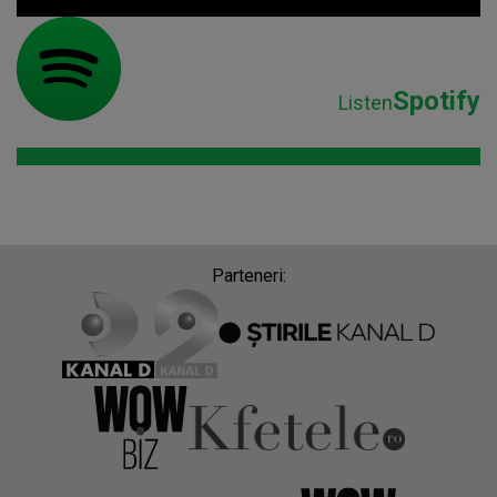
Spotify
Listen
Parteneri: