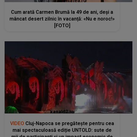
tvmania.libertatea.ro
Cum arată Carmen Brumă la 49 de ani, deși a
mâncat desert zilnic în vacanță: «Nu e noroc!»
[FOTO]
kanald2.ro
VIDEO
Cluj-Napoca se pregătește pentru cea
mai spectaculoasă ediție UNTOLD: sute de
mii de participanți și un impact economic de