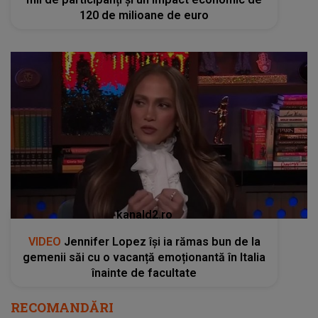
120 de milioane de euro
kanald2.ro
VIDEO
Jennifer Lopez își ia rămas bun de la
gemenii săi cu o vacanță emoționantă în Italia
înainte de facultate
RECOMANDĂRI