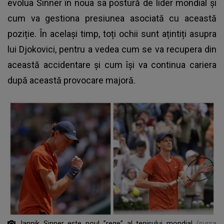
evolua Sinner în noua sa postură de lider mondial și
cum va gestiona presiunea asociată cu această
poziție. În același timp, toți ochii sunt ațintiți asupra
lui Djokovici, pentru a vedea cum se va recupera din
această accidentare și cum își va continua cariera
după această provocare majoră.
Jannik Sinner este noul ”rege” al tenisului mondial
(sursa