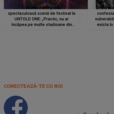
Cea mai mare și mai
Charli xc
spectaculoasă scenă de festival la
confesiu
UNTOLD ONE: „Practic, nu ar
vulnerabil
încăpea pe multe stadioane din
exista în
lume”. Evenimentul începe joi, 6
august 2026
CONECTEAZĂ-TE CU NOI