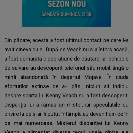
Din păcate, acesta a fost ultimul contact pe care l-a
avut cineva cu el. După ce Veach nu s-a întors acasă,
a fost demarată o operațiune de căutare, iar echipele
de salvare au descoperit telefonul său mobil lângă o
mină abandonată în deșertul Mojave. În ciuda
eforturilor extinse de a-l găsi, niciun alt indiciu
despre soarta lui Kenny Veach nu a fost descoperit.
Dispariția lui a rămas un mister, iar speculațiile cu
privire la ce s-ar fi putut întâmpla au devenit din ce în
ce mai numeroase. Misterul dispariției lui Kenny
Veach a alimentat diverse teorii, unele dintre ele