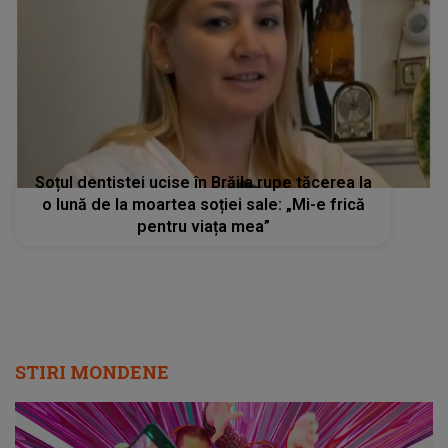
Soțul dentistei ucise în Brăila rupe tăcerea la
o lună de la moartea soției sale: „Mi-e frică
pentru viața mea”
STIRI MONDENE