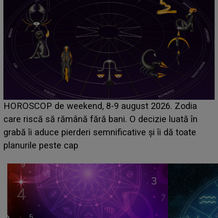
Emanuel a ținut ACEST DETALIU ASCUNS până
acum! În fața Alexandrei, concurentul din Casa Iubirii
face o MĂRTURISIRE NEAȘTEPTATĂ despre mama
sa: "I-am spus și ei în față, eu nu te iubesc pentru
că..."