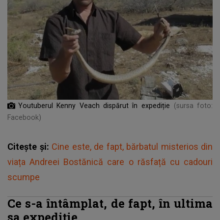
Youtuberul Kenny Veach dispărut în expediție
(sursa foto:
Facebook)
Citește și:
Cine este, de fapt, bărbatul misterios din
viața Andreei Bostănică care o răsfață cu cadouri
scumpe
Ce s-a întâmplat, de fapt, în ultima
sa expediție