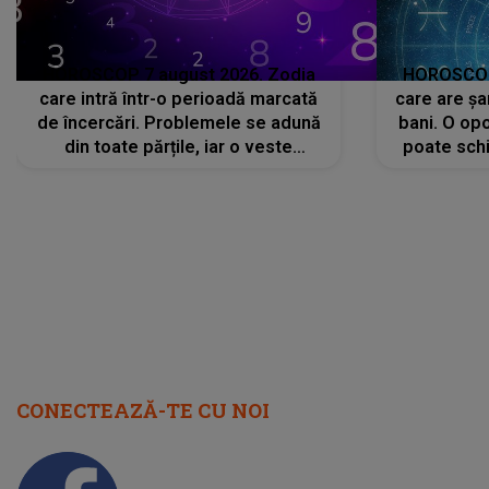
HOROSCOP 7 august 2026. Zodia
HOROSCOP 
care intră într-o perioadă marcată
care are șa
de încercări. Problemele se adună
bani. O opo
din toate părțile, iar o veste
poate schi
neașteptată îi dă planurile peste
la
cap
CONECTEAZĂ-TE CU NOI