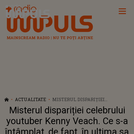
Radio Impuls
ACTUALITATE
MISTERUL DISPARIȚIEI
CELEBRULUI YOUTUBER KENNY
Misterul dispariției celebrului
VEACH. CE S-A ÎNTÂMPLAT, DE
FAPT, ÎN ULTIMA SA EXPEDIȚIE: ”A
youtuber Kenny Veach. Ce s-a
FOST UNUL DINTRE CELE MAI
întâmplat, de fapt, în ultima sa
CIUDATE LUCRURI”