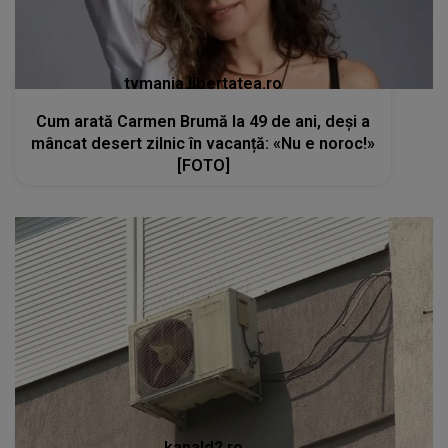
tvmania.libertatea.ro
Cum arată Carmen Brumă la 49 de ani, deși a
mâncat desert zilnic în vacanță: «Nu e noroc!»
[FOTO]
kanald2.ro