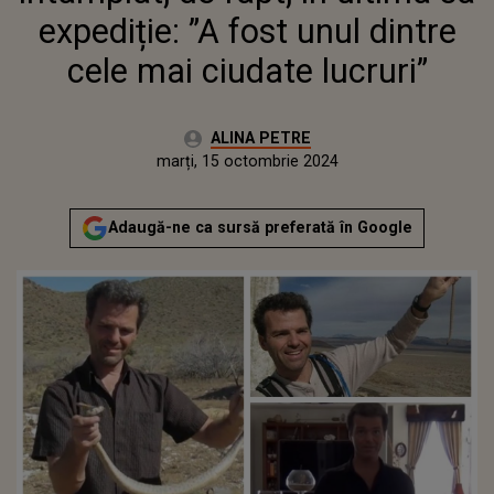
expediție: ”A fost unul dintre
cele mai ciudate lucruri”
Autor:
ALINA PETRE
Publicat:
marți, 15 octombrie 2024
Actualizat:
marți, 15 octombrie 2024
Adaugă-ne ca sursă preferată în Google