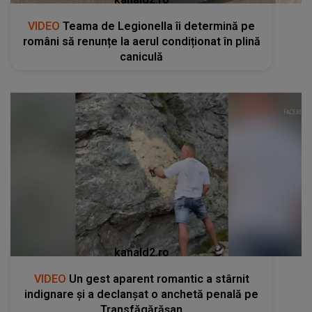
VIDEO
Teama de Legionella îi determină pe
români să renunțe la aerul condiționat în plină
caniculă
kanald2.ro
VIDEO
Un gest aparent romantic a stârnit
indignare și a declanșat o anchetă penală pe
Transfăgărășan