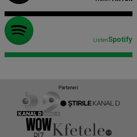
Spotify
Listen
Parteneri: