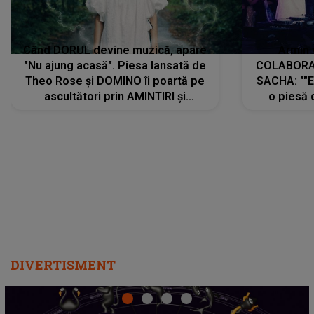
Când DORUL devine muzică, apare
Armin 
"Nu ajung acasă". Piesa lansată de
COLABORAR
Theo Rose și DOMINO îi poartă pe
SACHA: ""E
ascultători prin AMINTIRI și
o piesă 
REGĂSIRI, iar drumul emoțiilor
imediat pre
trece prin sufletul publicului:
cu mine șt
"Pentru toți cei care au plecat
păstrăm do
departe ca să le fie mai bine"
DIVERTISMENT