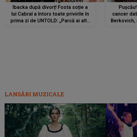
Cât de bine îi merge Andreei
MĂRTURIA
Ibacka după divorț! Fosta soție a
Pușcău!
lui Cabral a întors toate privirile în
cancer dato
prima zi de UNTOLD: „Parcă ai altă
Berkovich, 
strălucire, emani putere,
accident ru
încredere, siguranță...”
Dacă nu 
LANSĂRI MUZICALE