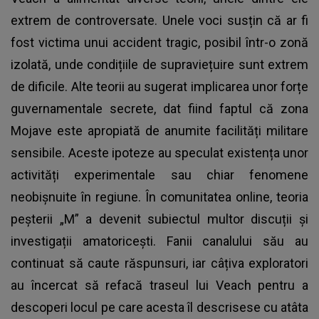
extrem de controversate. Unele voci susțin că ar fi
fost victima unui accident tragic, posibil într-o zonă
izolată, unde condițiile de supraviețuire sunt extrem
de dificile. Alte teorii au sugerat implicarea unor forțe
guvernamentale secrete, dat fiind faptul că zona
Mojave este apropiată de anumite facilități militare
sensibile. Aceste ipoteze au speculat existența unor
activități experimentale sau chiar fenomene
neobișnuite în regiune. În comunitatea online, teoria
peșterii „M” a devenit subiectul multor discuții și
investigații amatoricești. Fanii canalului său au
continuat să caute răspunsuri, iar câțiva exploratori
au încercat să refacă traseul lui Veach pentru a
descoperi locul pe care acesta îl descrisese cu atâta