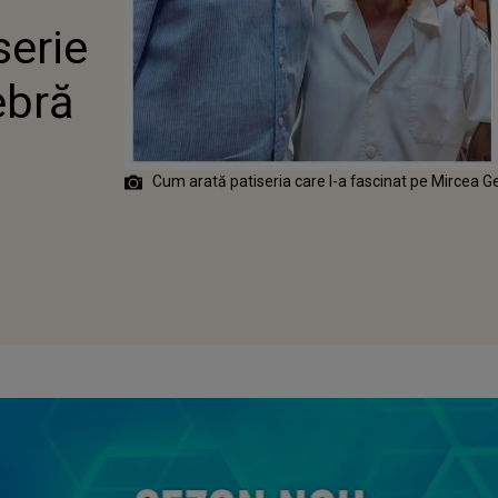
TI, CELEBRĂ
serie
LIX
ebră
Cum arată patiseria care l-a fascinat pe Mircea 