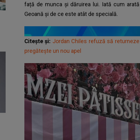
față de munca și dăruirea lui. Iată cum arată
Geoană și de ce este atât de specială.
Citește și:
Jordan Chiles refuză să returneze
pregătește un nou apel