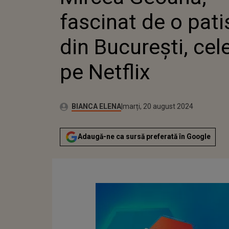
BUCUREȘ
fascinat de o pati
PE NETF
din București, cel
pe Netflix
Publicat:
Autor:
marți, 20 august 2024
Actualizat:
BIANCA ELENA
marți, 20 august 2024
Adaugă-ne ca sursă preferată în Google