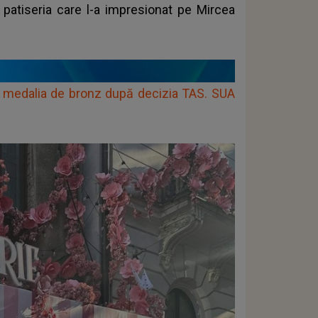
 patiseria care l-a impresionat pe Mircea
 medalia de bronz după decizia TAS. SUA