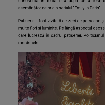
cunoscută în toată țara după ce a fost dec
asemănător celor din serialul ”Emily in Paris”.
Patiseria a fost vizitată de zeci de persoane și
multe flori și luminițe. Pe lângă aspectul deo
care lucrează în cadrul patiseriei. Politicia
merdenele.