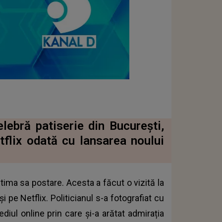
ebră patiserie din București,
flix odată cu lansarea noului
ima sa postare. Acesta a făcut o vizită la
i pe Netflix. Politicianul s-a fotografiat cu
diul online prin care și-a arătat admirația