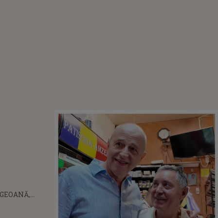
GEOANĂ,
T DE O
IE DIN