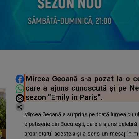
DISTRIBUIE ARTICOLUL
Mircea Geoană s-a pozat la o cel
care a ajuns cunoscută și pe Net
sezon ”Emily in Paris”.
Mircea Geoană a surprins pe toată lumea cu ult
o patiserie din București, care a ajuns celebră ș
proprietarul acesteia și a scris un mesaj în me