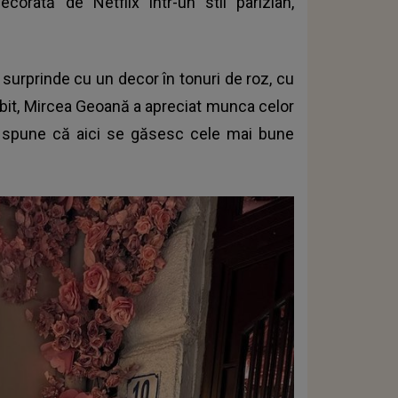
orată de Netflix într-un stil parizian,
 surprinde cu un decor în tonuri de roz, cu
sebit, Mircea Geoană a apreciat munca celor
nul spune că aici se găsesc cele mai bune