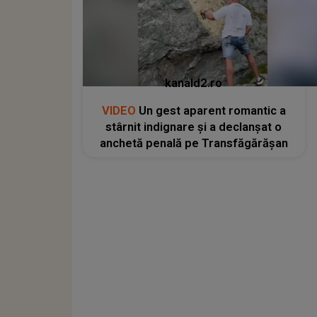
kanald2.ro
VIDEO
Un gest aparent romantic a
stârnit indignare și a declanșat o
anchetă penală pe Transfăgărășan