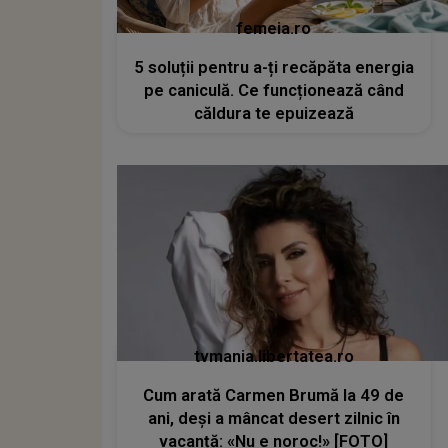
femeia.ro
5 soluții pentru a-ți recăpăta energia
pe caniculă. Ce funcționează când
căldura te epuizează
tvmania.libertatea.ro
Cum arată Carmen Brumă la 49 de
ani, deși a mâncat desert zilnic în
vacanță: «Nu e noroc!» [FOTO]