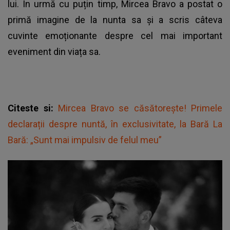
lui. În urmă cu puțin timp, Mircea Bravo a postat o
primă imagine de la nunta sa și a scris câteva
cuvinte emoționante despre cel mai important
eveniment din viața sa.
Citeste si:
Mircea Bravo se căsătorește! Primele
declarații despre nuntă, în exclusivitate, la Bară La
Bară: „Sunt mai impulsiv de felul meu”