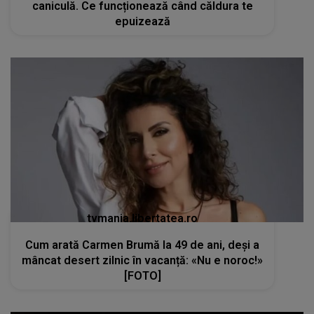
tvmania.libertatea.ro
Cum arată Carmen Brumă la 49 de ani, deși a
mâncat desert zilnic în vacanță: «Nu e noroc!»
[FOTO]