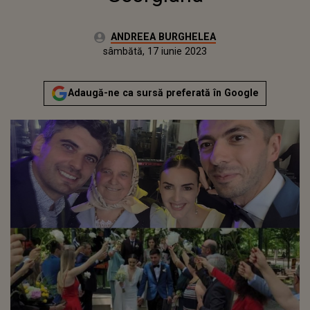
Autor:
ANDREEA BURGHELEA
Publicat:
vineri, 17 iunie 2022
Actualizat:
sâmbătă, 17 iunie 2023
Adaugă-ne ca sursă preferată în Google