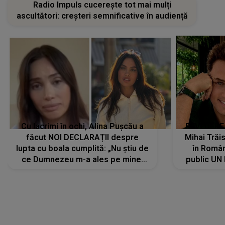
Cu lacrimi în ochi, Alina Pușcău a
REVEDERE
făcut NOI DECLARAȚII despre
Mihai Trăis
lupta cu boala cumplită: „Nu știu de
în Români
ce Dumnezeu m-a ales pe mine.
public UN
Am cancer la sân, am intrat în
"Nu știu ce
metastază...”
LANSĂRI MUZICALE