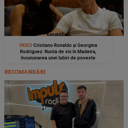
încununarea unei Iubiri de poveste
RECOMANDĂRI
Mircea Bravo, live la Bară La Bară, despre
cariera sa. Ce ar fi făcut dacă nu ar fi reușit:
„Planul B era să mă angajez într-o parte și
apoi să văd dacă pot să fac YouTube”