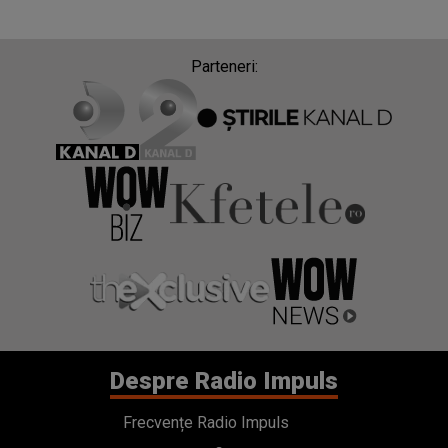
Despre Radio Impuls
Frecvențe Radio Impuls
Politica de confidentialitate
Politica de cookies
Gestionați preferințele
Contact
Termeni si conditii
Cod deontologic