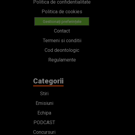
Regulamente
Categorii
Stiri
Emisiuni
Echipa
PODCAST
Concursuri
HOT40
Contact
Bd. Mărăști 65-67,
Romexpo Intrarea C,