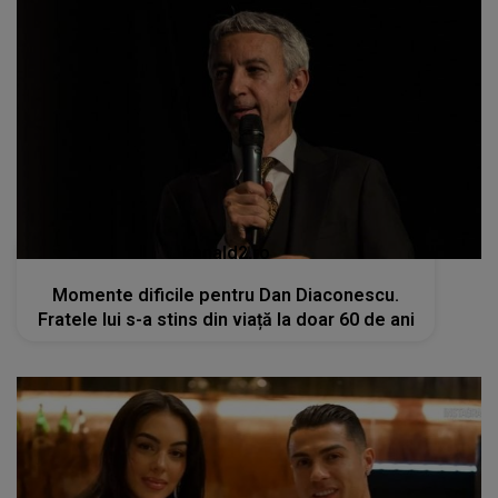
kanald2.ro
Momente dificile pentru Dan Diaconescu.
Fratele lui s-a stins din viață la doar 60 de ani
kanald2.ro
VIDEO
Cristiano Ronaldo și Georgina
Rodriguez: Nunta de vis în Madeira,