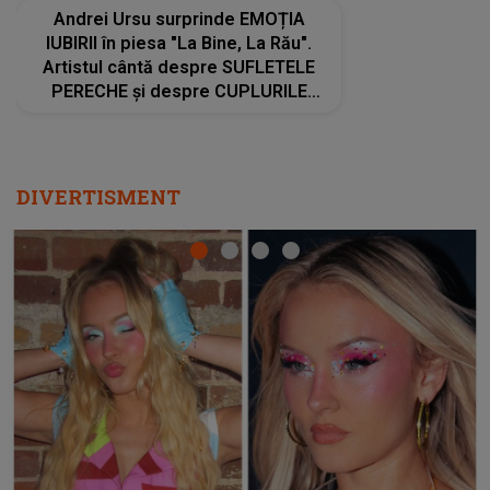
Ce a dezvăluit noua concurentă din "Casa Iubirii" l-a
luat prin surprindere pe Emanuel. CINE ESTE
BĂIATUL VIZAT de Alexandra?! Aflându-se în fața
faptului împlinit, A RECUNOSCUT IMEDIAT: "Am
avut..."