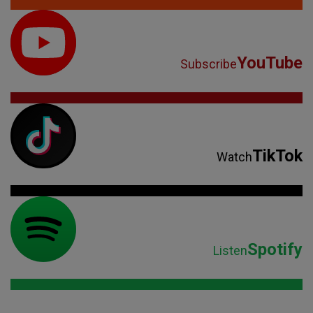
TikTok
Watch
Spotify
Listen
Parteneri: