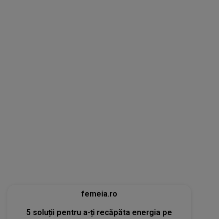
femeia.ro
5 soluții pentru a-ți recăpăta energia pe
caniculă. Ce funcționează când căldura te
epuizează