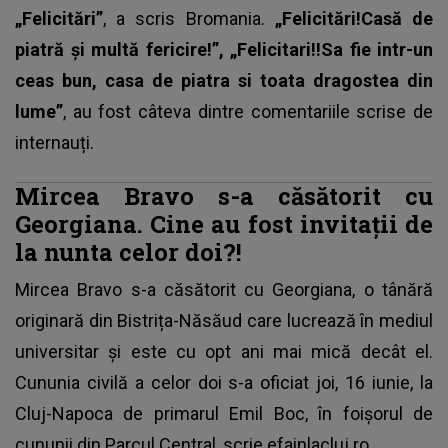
„Felicitări”
, a scris Bromania.
„Felicitări!Casă de
piatră și multă fericire!”, „Felicitari!!Sa fie intr-un
ceas bun, casa de piatra si toata dragostea din
lume”
, au fost câteva dintre comentariile scrise de
internauți.
Mircea Bravo s-a căsătorit cu
Georgiana. Cine au fost invitații de
la nunta celor doi?!
Mircea Bravo s-a căsătorit cu Georgiana,
o tânără
originară din Bistrița-Năsăud
care lucrează în mediul
universitar și este cu opt ani mai mică decât el.
Cununia civilă a celor doi s-a oficiat joi, 16 iunie, la
Cluj-Napoca de primarul Emil Boc, în foișorul de
cununii din Parcul Central, scrie
efainlacluj.ro.