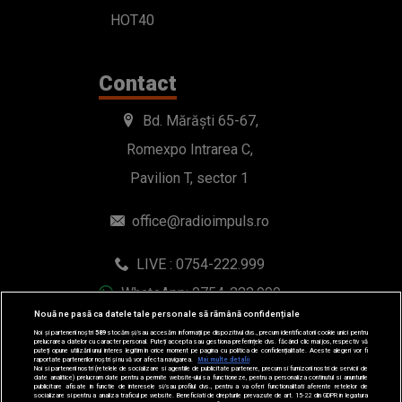
Pavilion T, sector 1
office@radioimpuls.ro
LIVE : 0754-222.999
WhatsApp: 0754-222.999
© 2019-2026 DOGAN MEDIA INTERNATIONAL SA, Toate
drepturile rezervate.
Nouă ne pasă ca datele tale personale să rămână confidențiale
Noi și partenerii noștri
589
stocăm și/sau accesăm informații pe dispozitivul dvs., precum identificatorii cookie unici pentru
prelucrarea datelor cu caracter personal. Puteți accepta sau gestiona preferințele dvs. făcând clic mai jos, respectiv vă
puteți opune utilizării unui interes legitim în orice moment pe pagina cu politica de confidențialitate. Aceste alegeri vor fi
raportate partenerilor noștri și nu vă vor afecta navigarea.
Mai multe detalii
Noi si partenerii nostri (retelele de socializare si agentiile de publicitate partenere, precum si furnizorii nostri de servicii de
date analitice) prelucram date pentru a permite website-ului sa functioneze, pentru a personaliza continutul si anunturile
publicitare afisate in functie de interesele si/sau profilul dvs., pentru a va oferi functionalitati aferente retelelor de
socializare si pentru a analiza traficul pe website. Beneficiati de drepturile prevazute de art. 15-22 din GDPR in legatura