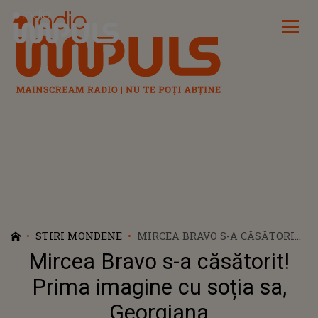
Radio Impuls
STIRI MONDENE
MIRCEA BRAVO S-A CĂSĂTORIT!
PRIMA IMAGINE CU SOȚIA SA,
Mircea Bravo s-a căsătorit!
GEORGIANA
Prima imagine cu soția sa,
Georgiana