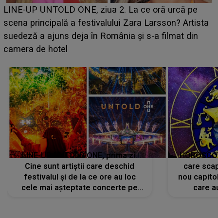
LINE-UP UNTOLD ONE, prima zi.
HOROSCOP 
Cine sunt artiștii care deschid
care scap
festivalul și de la ce ore au loc
nou capitol
cele mai așteptate concerte pe
care a
scena principală?
perioadă 
CONECTEAZĂ-TE CU NOI