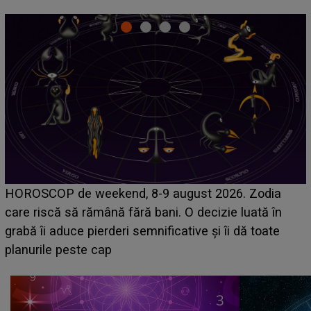
Emanuel a ținut ACEST DETALIU ASCUNS până
acum! În fața Alexandrei, concurentul din Casa Iubirii
face o MĂRTURISIRE NEAȘTEPTATĂ despre mama
sa: "I-am spus și ei în față, eu nu te iubesc pentru
că..."