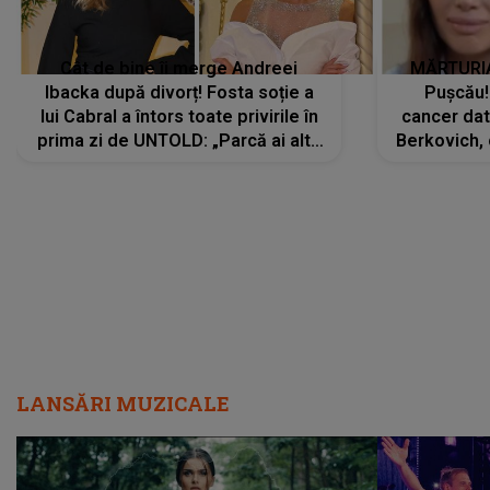
Cât de bine îi merge Andreei
MĂRTURIA
Ibacka după divorț! Fosta soție a
Pușcău!
lui Cabral a întors toate privirile în
cancer dato
prima zi de UNTOLD: „Parcă ai altă
Berkovich, 
strălucire, emani putere,
accident ru
încredere, siguranță...”
Dacă nu 
LANSĂRI MUZICALE