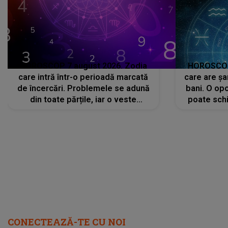
HOROSCOP 7 august 2026. Zodia
HOROSCOP 
care intră într-o perioadă marcată
care are șa
de încercări. Problemele se adună
bani. O opo
din toate părțile, iar o veste
poate schi
neașteptată îi dă planurile peste
la
cap
CONECTEAZĂ-TE CU NOI