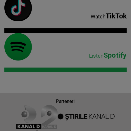
TikTok
Watch
Spotify
Listen
Parteneri: