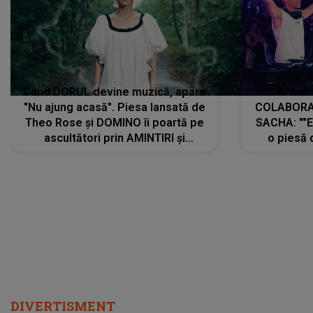
Când DORUL devine muzică, apare
Armin 
"Nu ajung acasă". Piesa lansată de
COLABORAR
Theo Rose și DOMINO îi poartă pe
SACHA: ""E
ascultători prin AMINTIRI și
o piesă 
REGĂSIRI, iar drumul emoțiilor
imediat pre
trece prin sufletul publicului:
cu mine șt
"Pentru toți cei care au plecat
păstrăm do
departe ca să le fie mai bine"
DIVERTISMENT