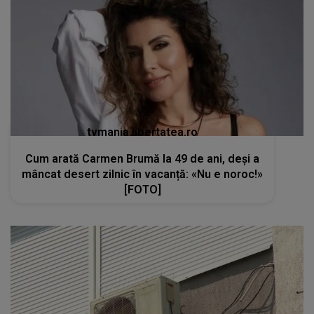
tvmania.libertatea.ro
Cum arată Carmen Brumă la 49 de ani, deși a
mâncat desert zilnic în vacanță: «Nu e noroc!»
[FOTO]