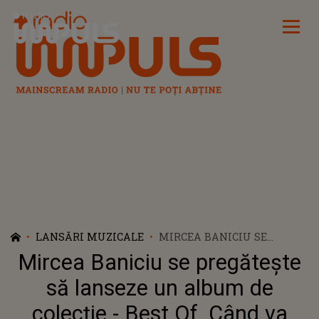
Radio Impuls
LANSĂRI MUZICALE
MIRCEA BANICIU SE
PREGĂTEȘTE SĂ LANSEZE
Mircea Baniciu se pregătește
UN ALBUM DE COLECȚIE -
BEST OF. CÂND VA AVEA LOC
să lanseze un album de
PREMIERA
colecție - Best Of. Când va