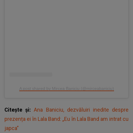
A post shared by Mircea Baniciu (@mirceabaniciu)
Citește și:
Ana Baniciu, dezvăluiri inedite despre
prezența ei în Lala Band: „Eu în Lala Band am intrat cu
japca”