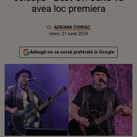
avea loc premiera
Autor:
ADRIANA CHIRIAC
Publicat:
miercuri, 21 iunie 2023
Actualizat:
vineri, 21 iunie 2024
Adaugă-ne ca sursă preferată în Google