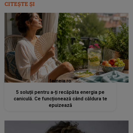
CITEȘTE ȘI
femeia.ro
5 soluții pentru a-ți recăpăta energia pe
caniculă. Ce funcționează când căldura te
epuizează