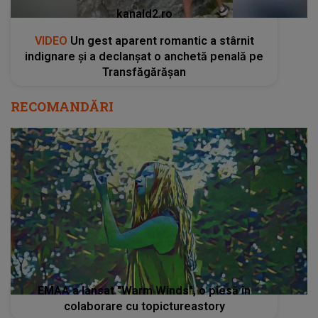
kanald2.ro
VIDEO
Un gest aparent romantic a stârnit
indignare și a declanșat o anchetă penală pe
Transfăgărășan
RECOMANDĂRI
EMAA a lansat "Warm Winds", o piesă în
colaborare cu topictureastory