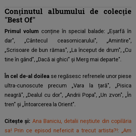
Conținutul albumului de colecție
"Best Of"
Primul volum
conține în special balade: „Eșarfă în
dar", „Cântecul ceasornicarului", „Amintire",
„Scrisoare de bun rămas", „La început de drum", „Cu
tine în gând", „Dacă ai ghici" și Merg mai departe".
În cel de-al doilea
se regăsesc refrenele unor piese
ultra-cunoscute precum „Vara la țară", „Pisica
neagră", „Dealul cu dor", „Andrii Popa", „Un zvon", „În
tren" și „Întoarcerea la Orient".
Citește și:
Ana Baniciu, detalii neștiute din copilăria
sa! Prin ce episod nefericit a trecut artista?!: „Am