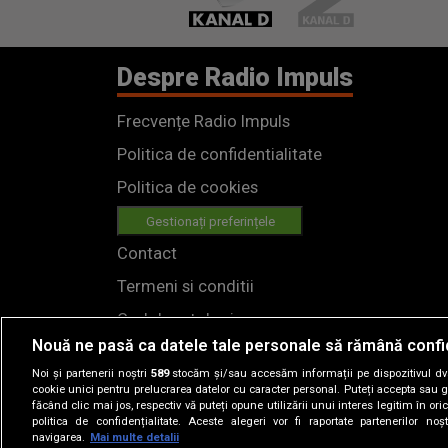
Despre Radio Impuls
Frecvențe Radio Impuls
Politica de confidentialitate
Politica de cookies
Gestionați preferințele
Contact
Termeni si conditii
Cod deontologic
Nouă ne pasă ca datele tale personale să rămână confi
Regulamente
Noi și partenerii noștri
589
stocăm și/sau accesăm informații pe dispozitivul dvs.
cookie unici pentru prelucrarea datelor cu caracter personal. Puteți accepta sau g
făcând clic mai jos, respectiv vă puteți opune utilizării unui interes legitim în 
politica de confidențialitate. Aceste alegeri vor fi raportate partenerilor no
navigarea.
Mai multe detalii