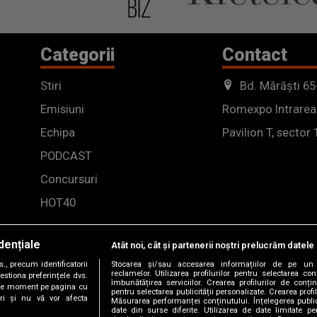
Categorii
Contact
Stiri
Bd. Mărăști 65
Emisiuni
Romexpo Intrarea
Echipa
Pavilion T, sector 
PODCAST
Concursuri
HOT40
dențiale
Atât noi, cât și partenerii noștri prelucrăm datele 
, precum identificatorii
Stocarea și/sau accesarea informațiilor de pe un 
reclamelor. Utilizarea profilurilor pentru selectarea con
estiona preferințele dvs.
îmbunătățirea serviciilor. Crearea profilurilor de conținu
orice moment pe pagina cu
pentru selectarea publicității personalizate. Crearea profil
ștri și nu vă vor afecta
Măsurarea performanței conținutului. Înțelegerea public
date din surse diferite. Utilizarea de date limitate pen