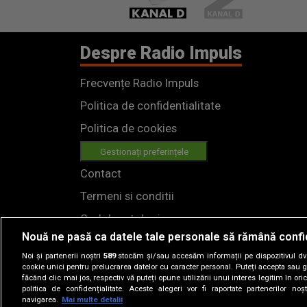
Despre Radio Impuls
Frecvențe Radio Impuls
Politica de confidentialitate
Politica de cookies
Gestionați preferințele
Contact
Termeni si conditii
Cod deontologic
Nouă ne pasă ca datele tale personale să rămână confi
Regulamente
Noi și partenerii noștri
589
stocăm și/sau accesăm informații pe dispozitivul dvs.
cookie unici pentru prelucrarea datelor cu caracter personal. Puteți accepta sau g
făcând clic mai jos, respectiv vă puteți opune utilizării unui interes legitim în 
politica de confidențialitate. Aceste alegeri vor fi raportate partenerilor no
navigarea.
Mai multe detalii