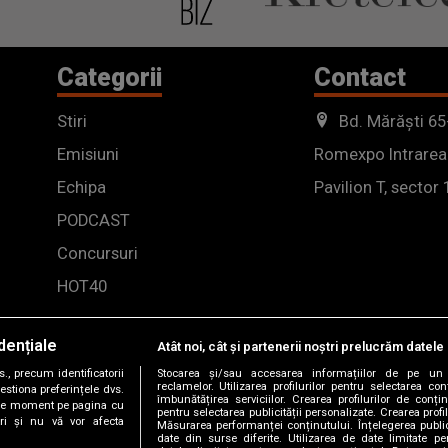
Categorii
Contact
Stiri
Bd. Mărăști 65
Emisiuni
Romexpo Intrarea
Echipa
Pavilion T, sector 
PODCAST
Concursuri
HOT40
dențiale
Atât noi, cât și partenerii noștri prelucrăm datele 
, precum identificatorii
Stocarea și/sau accesarea informațiilor de pe un 
reclamelor. Utilizarea profilurilor pentru selectarea con
estiona preferințele dvs.
îmbunătățirea serviciilor. Crearea profilurilor de conținu
orice moment pe pagina cu
pentru selectarea publicității personalizate. Crearea profil
ștri și nu vă vor afecta
Măsurarea performanței conținutului. Înțelegerea public
date din surse diferite. Utilizarea de date limitate pen