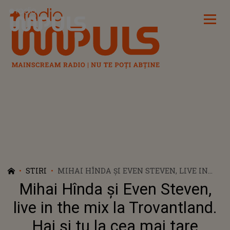
Radio Impuls
STIRI
MIHAI HÎNDA ȘI EVEN STEVEN, LIVE IN
THE MIX LA TROVANTLAND. HAI ȘI TU LA
Mihai Hînda și Even Steven,
CEA MAI TARE ANIVERSARE SÂMBATA
ACEASTA DE LA 18:00
live in the mix la Trovantland.
Hai și tu la cea mai tare