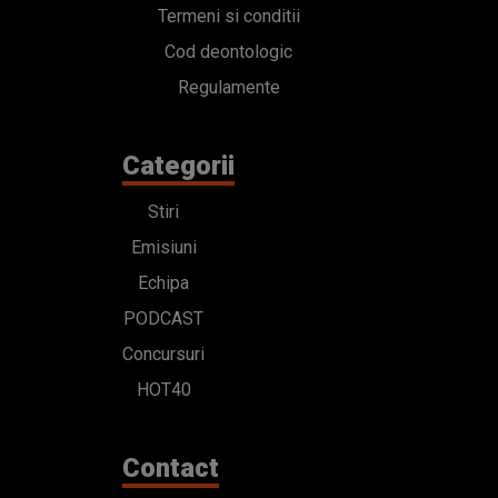
Stiri
Emisiuni
Echipa
PODCAST
Concursuri
HOT40
Contact
Bd. Mărăști 65-67,
Romexpo Intrarea C,
Pavilion T, sector 1
office@radioimpuls.ro
LIVE : 0754-222.999