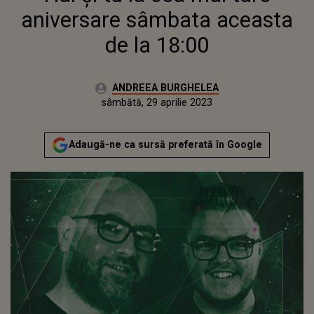
aniversare sâmbata aceasta
de la 18:00
Autor:
ANDREEA BURGHELEA
Publicat:
vineri, 29 aprilie 2022
Actualizat:
sâmbătă, 29 aprilie 2023
Adaugă-ne ca sursă preferată în Google