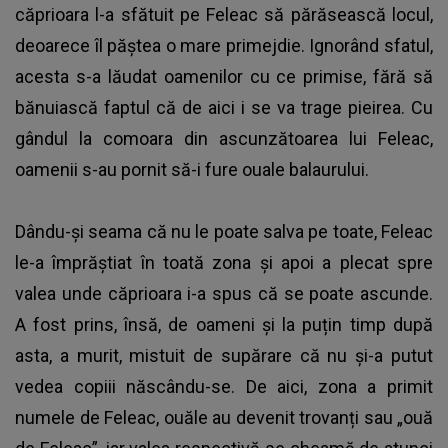
căprioara l-a sfătuit pe Feleac să părăsească locul,
deoarece îl păștea o mare primejdie. Ignorând sfatul,
acesta s-a lăudat oamenilor cu ce primise, fără să
bănuiască faptul că de aici i se va trage pieirea. Cu
gândul la comoara din ascunzătoarea lui Feleac,
oamenii s-au pornit să-i fure ouale balaurului.
Dându-și seama că nu le poate salva pe toate, Feleac
le-a împrăștiat în toată zona și apoi a plecat spre
valea unde căprioara i-a spus că se poate ascunde.
A fost prins, însă, de oameni și la puțin timp după
asta, a murit, mistuit de supărare că nu și-a putut
vedea copiii născându-se. De aici, zona a primit
numele de Feleac, ouăle au devenit trovanți sau „ouă