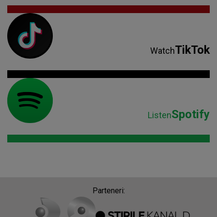
Spotify
Listen
Parteneri: