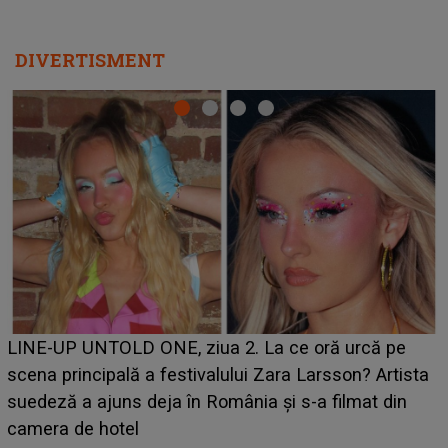
Ce a dezvăluit noua concurentă din "Casa Iubirii" l-a
luat prin surprindere pe Emanuel. CINE ESTE
BĂIATUL VIZAT de Alexandra?! Aflându-se în fața
faptului împlinit, A RECUNOSCUT IMEDIAT: "Am
avut..."