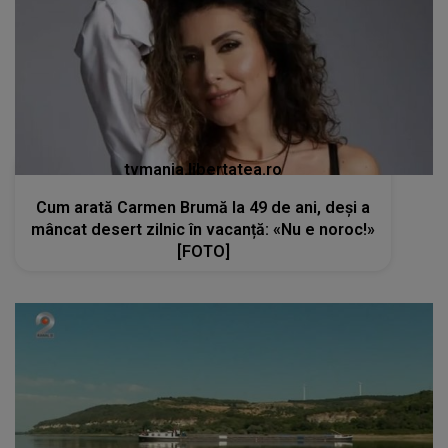
Cum arată Carmen Brumă la 49 de ani, deși a
mâncat desert zilnic în vacanță: «Nu e noroc!»
[FOTO]
kanald2.ro
VIDEO
Seceta extremă transformă peisajul
Dunării și amenință comunitățile locale