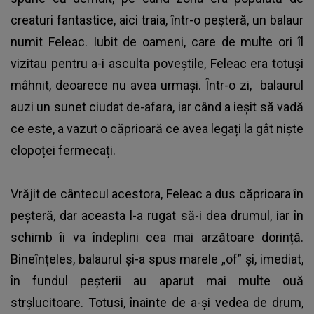
creaturi fantastice, aici traia, într-o peșteră, un balaur
numit Feleac. Iubit de oameni, care de multe ori îl
vizitau pentru a-i asculta poveștile, Feleac era totuși
mâhnit, deoarece nu avea urmași. Într-o zi, balaurul
auzi un sunet ciudat de-afara, iar când a ieșit să vadă
ce este, a vazut o căprioară ce avea legați la gât niște
clopoței fermecați.
Vrăjit de cântecul acestora, Feleac a dus căprioara în
peșteră, dar aceasta l-a rugat să-i dea drumul, iar în
schimb îi va îndeplini cea mai arzătoare dorință.
Bineînțeles, balaurul și-a spus marele „of” și, imediat,
în fundul peșterii au aparut mai multe ouă
strșlucitoare. Totusi, înainte de a-și vedea de drum,