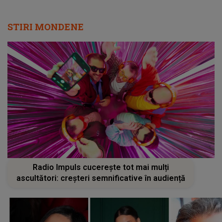
Radio Impuls cucerește tot mai mulți
ascultători: creșteri semnificative în audiență
CE SE ÎNTÂMPLĂ cu Andreea
Timpul N
Popescu? MESAJUL transmis de
sufletul 
vedetă după ce a fost externată
GEST SFÂȘ