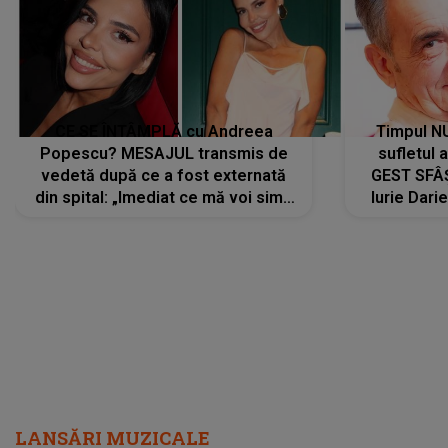
din spital: „Imediat ce mă voi simți
Iurie Dari
mai bine...”
măsură ce
LANSĂRI MUZICALE