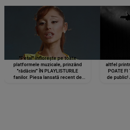
"Petal" înflorește pe toate
De această 
platformele muzicale, prinzând
altfel prin
"rădăcini" ÎN PLAYLISTURILE
POATE FI
fanilor. Piesa lansată recent de
de public!
Ariana Grande îi face pe
a lansat V
ascultători SĂ O ASCULTE PE
REPEAT
DIVERTISMENT