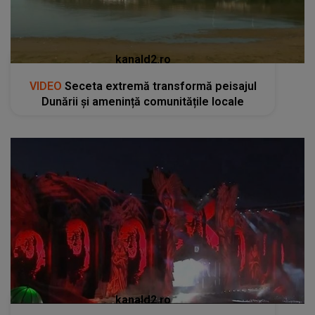
kanald2.ro
VIDEO
Cluj-Napoca se pregătește pentru cea
mai spectaculoasă ediție UNTOLD: sute de
mii de participanți și un impact economic de
120 de milioane de euro
RECOMANDĂRI