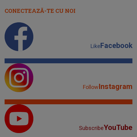
Instagram
Follow
YouTube
Subscribe
TikTok
Watch