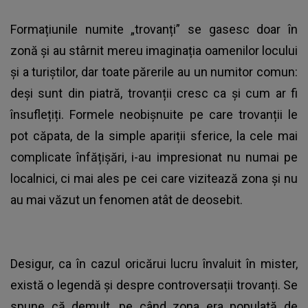
Formațiunile numite „trovanți” se gasesc doar în
zonă și au stârnit mereu imaginația oamenilor locului
și a turiștilor, dar toate părerile au un numitor comun:
deși sunt din piatră, trovanții cresc ca și cum ar fi
însuflețiți. Formele neobișnuite pe care trovanții le
pot căpata, de la simple apariții sferice, la cele mai
complicate înfățișări, i-au impresionat nu numai pe
localnici, ci mai ales pe cei care vizitează zona și nu
au mai văzut un fenomen atât de deosebit.
Desigur, ca în cazul oricărui lucru învaluit în mister,
există o legendă și despre controversații trovanți. Se
spune că demult, pe când zona era populată de