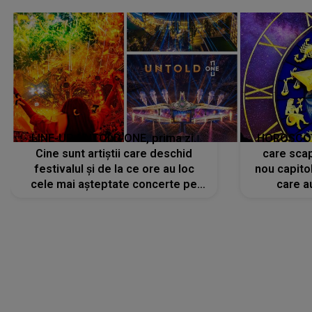
LINE-UP UNTOLD ONE, prima zi.
HOROSCOP 
Cine sunt artiștii care deschid
care scap
festivalul și de la ce ore au loc
nou capitol
cele mai așteptate concerte pe
care a
scena principală?
perioadă 
CONECTEAZĂ-TE CU NOI
Facebook
Like