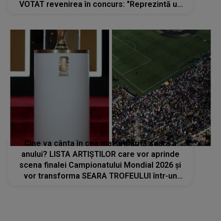
Cine va cânta în cea mai urmărită seară a
anului? LISTA ARTIȘTILOR care vor aprinde
scena finalei Campionatului Mondial 2026 și
vor transforma SEARA TROFEULUI într-un
show de neuitat: "Ceremonia de închidere va
încheia..."
STIRI MONDENE