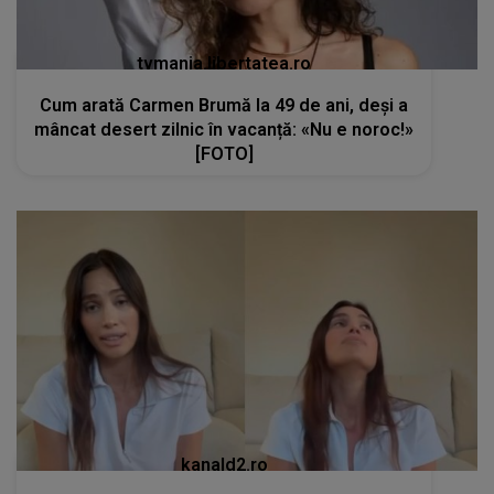
tvmania.libertatea.ro
Cum arată Carmen Brumă la 49 de ani, deși a
mâncat desert zilnic în vacanță: «Nu e noroc!»
[FOTO]
kanald2.ro