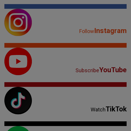
Instagram
Follow
YouTube
Subscribe
TikTok
Watch