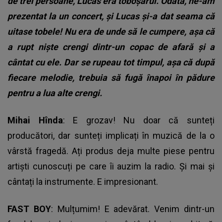
de trei persoane, Lucas era toboșarul. Odată, ne-am
prezentat la un concert, și Lucas și-a dat seama că
uitase tobele! Nu era de unde să le cumpere, așa că
a rupt niște crengi dintr-un copac de afară și a
cântat cu ele. Dar se rupeau tot timpul, așa că după
fiecare melodie, trebuia să fugă înapoi în pădure
pentru a lua alte crengi.
Mihai Hînda
: E grozav! Nu doar că sunteți
producători, dar sunteți implicați în muzică de la o
vârstă fragedă. Ați produs deja multe piese pentru
artiști cunoscuți pe care îi auzim la radio. Și mai și
cântați la instrumente. E impresionant.
FAST BOY
: Mulțumim! E adevărat. Venim dintr-un