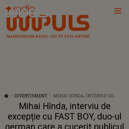
Radio Impuls
DIVERTISMENT
MIHAI HÎNDA, INTERVIU DE
EXCEPȚIE CU FAST BOY, DUO-UL
Mihai Hînda, interviu de
GERMAN CARE A CUCERIT
PUBLICUL DIN ROMANIA CU
excepție cu FAST BOY, duo-ul
PIESA “FORGET YOU”
german care a cucerit publicul