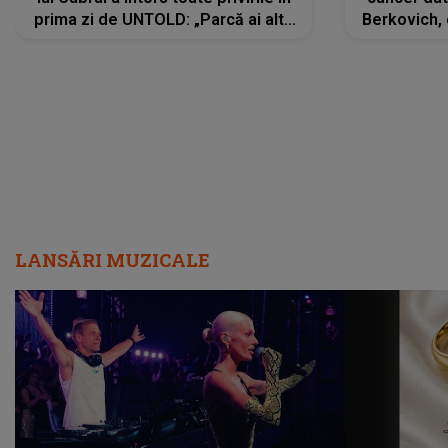
prima zi de UNTOLD: „Parcă ai altă
Berkovich, 
strălucire, emani putere,
accident ru
încredere, siguranță...”
Dacă nu 
LANSĂRI MUZICALE