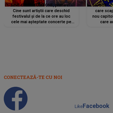
LINE-UP UNTOLD ONE, prima zi.
HOROSCOP 
Cine sunt artiștii care deschid
care scap
festivalul și de la ce ore au loc
nou capitol
cele mai așteptate concerte pe
care a
scena principală?
perioadă 
CONECTEAZĂ-TE CU NOI
Facebook
Like