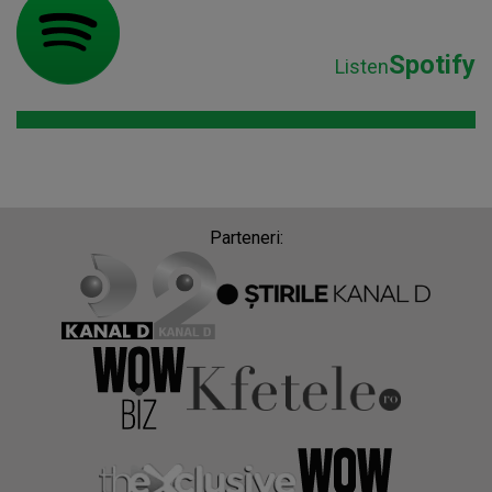
Spotify
Listen
Parteneri: