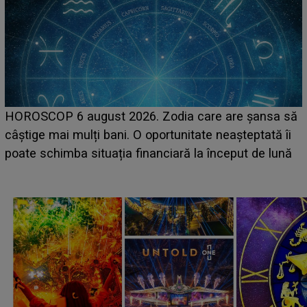
LINE-UP UNTOLD ONE, ziua 2. La ce oră urcă p
nsa să
scena principală a festivalului Zara Larsson? Art
ată îi
suedeză a ajuns deja în România și s-a filmat d
e lună
camera de hotel