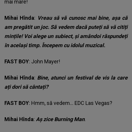
mai mare!
Mihai Hînda
:
Vreau să vă cunosc mai bine, așa că
am pregătit un joc. Să vedem dacă puteți să vă citiți
mințile! Voi alege un subiect, și amândoi răspundeți
în același timp. Începem cu idolul muzical.
FAST BOY
: John Mayer!
Mihai Hînda
:
Bine, atunci un festival de vis la care
ați dori să cântați?
FAST BOY
: Hmm, să vedem… EDC Las Vegas?
Mihai Hînda
:
Aș zice Burning Man
.