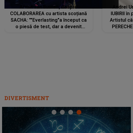
Armin van Buuren, despre
Andrei U
COLABORAREA cu artista scoțiană
IUBIRII în
SACHA: ""Everlasting"a început ca
Artistul 
o piesă de test, dar a devenit
PERECHE 
imediat preferata fanilor. Sacha și
care aleg
cu mine știam că nu am putea să o
același dr
păstrăm doar pentru noi prea mult
R
timp"
DIVERTISMENT