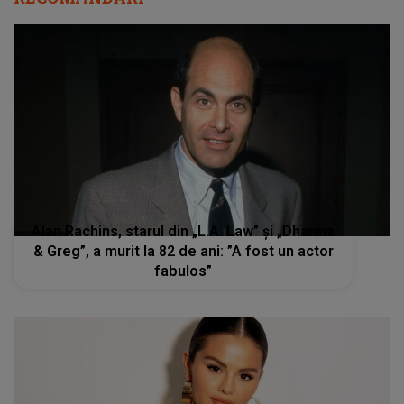
Alan Rachins, starul din „L.A. Law” și „Dharma
& Greg”, a murit la 82 de ani: ”A fost un actor
fabulos”