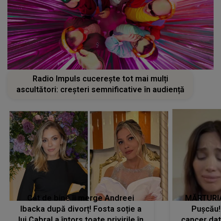
Radio Impuls cucerește tot mai mulți
ascultători: creșteri semnificative în audiență
Cât de bine îi merge Andreei
MĂRTURIA
Ibacka după divorț! Fosta soție a
Pușcău!
lui Cabral a întors toate privirile în
cancer dato