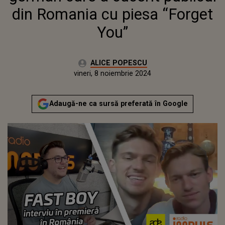
din Romania cu piesa “Forget
You”
Autor:
ALICE POPESCU
Publicat:
marți, 5 noiembrie 2024
Actualizat:
vineri, 8 noiembrie 2024
Adaugă-ne ca sursă preferată în Google