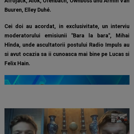
Afrojack, Alok, Ofenbach, Öwnboss und Armin Van
Buuren, Elley Duhé.
Cei doi au acordat, in exclusivitate, un interviu
moderatorului emisiunii "Bara la bara", Mihai
Hînda, unde ascultatorii postului Radio Impuls au
si avut ocazia sa ii cunoasca mai bine pe Lucas si
Felix Hain.