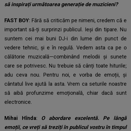
să inspirați următoarea generație de muzicieni?
FAST BOY
: Fără să criticăm pe nimeni, credem că e
important să-ți surprinzi publicul. Ieși din tipare. Nu
suntem cei mai buni DJ-i din lume din punct de
vedere tehnic, și e în regulă. Vedem asta ca pe o
călătorie muzicală—combinând melodii și sunete
care se potrivesc. Nu trebuie să cânți toate hiturile;
adu ceva nou. Pentru noi, e vorba de emoții, și
cântatul live ajută la asta. Vrem ca seturile noastre
să aibă profunzime emoțională, chiar dacă sunt
electronice.
Mihai Hînda
:
O abordare excelentă. Pe lângă
emoții, ce vreți să treziți în publicul vostru în timpul