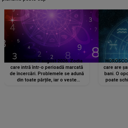
că..."
HOROSCOP 7 august 2026. Zodia
HOROSCOP 
care intră într-o perioadă marcată
care are șa
de încercări. Problemele se adună
bani. O opo
din toate părțile, iar o veste
poate schi
neașteptată îi dă planurile peste
la
cap