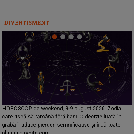
DIVERTISMENT
Emanuel a ținut ACEST DETALIU ASCUNS până
acum! În fața Alexandrei, concurentul din Casa Iubirii
face o MĂRTURISIRE NEAȘTEPTATĂ despre mama
sa: "I-am spus și ei în față, eu nu te iubesc pentru