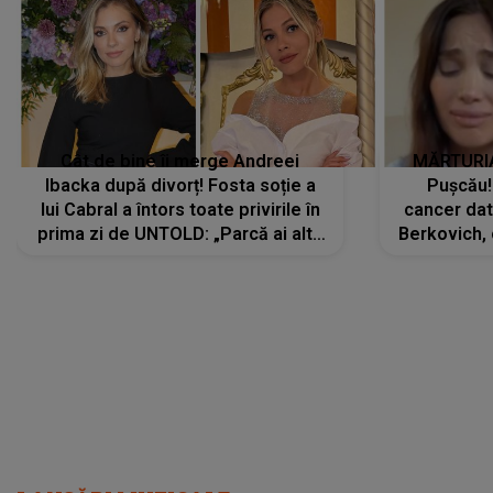
Cât de bine îi merge Andreei
MĂRTURIA
Ibacka după divorț! Fosta soție a
Pușcău!
lui Cabral a întors toate privirile în
cancer dato
prima zi de UNTOLD: „Parcă ai altă
Berkovich, 
strălucire, emani putere,
accident ru
încredere, siguranță...”
Dacă nu 