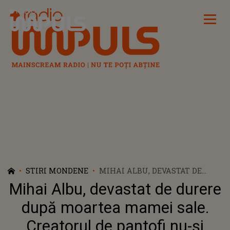
Radio Impuls
STIRI MONDENE
MIHAI ALBU, DEVASTAT DE
DURERE DUPĂ MOARTEA
Mihai Albu, devastat de durere
MAMEI SALE. CREATORUL DE
PANTOFI NU-ȘI POATE REVENI
după moartea mamei sale.
”RETRĂIESC FIECARE MOMENT”
Creatorul de pantofi nu-și