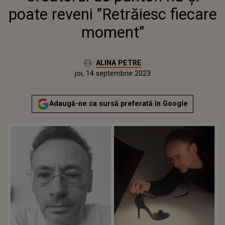
poate reveni ”Retrăiesc fiecare
moment”
Autor:
ALINA PETRE
Publicat:
joi, 14 septembrie 2023
Actualizat:
joi, 14 septembrie 2023
Adaugă-ne ca sursă preferată în Google