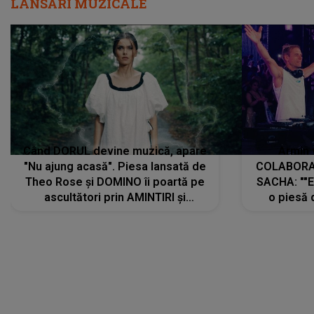
LANSĂRI MUZICALE
Când DORUL devine muzică, apare
Armin 
"Nu ajung acasă". Piesa lansată de
COLABORAR
Theo Rose și DOMINO îi poartă pe
SACHA: ""E
ascultători prin AMINTIRI și
o piesă 
REGĂSIRI, iar drumul emoțiilor
imediat pre
trece prin sufletul publicului:
cu mine șt
"Pentru toți cei care au plecat
păstrăm do
departe ca să le fie mai bine"