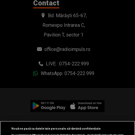
Contact
Bd. Mărăști 65-67,
Romexpo Intrarea C,
Pavilion T, sector 1
office@radioimpuls.ro
LIVE : 0754-222.999
WhatsApp: 0754-222.999
© 2019-2026 DOGAN MEDIA INTERNATIONAL SA, Toate
Nouă ne pasă ca datele tale personale să rămână confidențiale
drepturile rezervate.
Noi și partenerii noștri
589
stocăm și/sau accesăm informații pe dispozitivul dvs., precum identificatorii cookie unici pentru