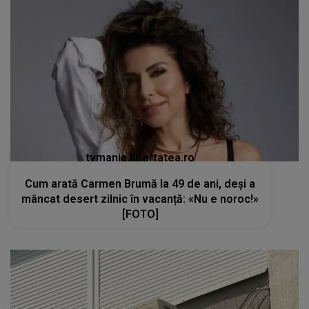
tvmania.libertatea.ro
Cum arată Carmen Brumă la 49 de ani, deși a
mâncat desert zilnic în vacanță: «Nu e noroc!»
[FOTO]