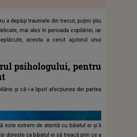
tru a depăși traumele din trecut, puțini știu
cate, mai ales în perioada copilăriei, iar
eplăcute, acesta a cerut ajutorul unui
orul psihologului, pentru
ut
lărie și că i-a lipsit afecțiunea din partea
este extrem de atentă cu băiatul ei și îi
și dorește ca băiatul ei să treacă prin ce a