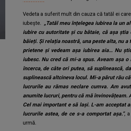
Vedeta a suferit mult din cauza că tatăl ei care
iubește.
„Tatăl meu înțelegea iubirea la un alt
iubire cu autoritate și cu bătaie, că așa știa 
băieți. Și relația noastră, una peste alta, nu a
prietene și vedeam așa iubirea aia… Nu ști
iubesc.
Nu cred că mi-a spus. Aveam așa o i
încerca, de câte ori putea, să suplinească, d
suplinească altcineva locul. Mi-a părut rău că
lucrurile au rămas neclare cumva. Am avut 
anumite lucruri, pentru că mă învinovățeam. Am
Cel mai important e să lași. L-am acceptat a
lucrurile astea, de ce s-a comportat așa.”
, 
urmă.