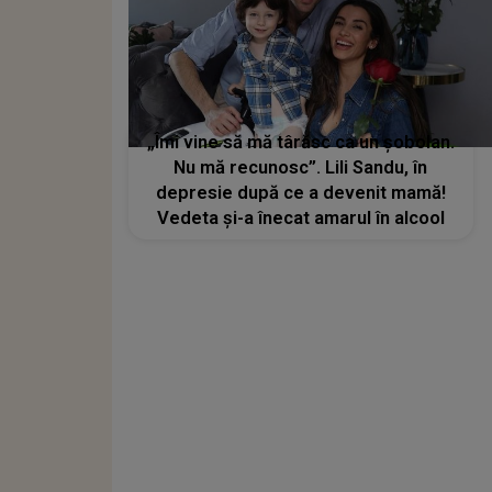
„Îmi vine să mă târăsc ca un șobolan.
Nu mă recunosc”. Lili Sandu, în
depresie după ce a devenit mamă!
Vedeta și-a înecat amarul în alcool