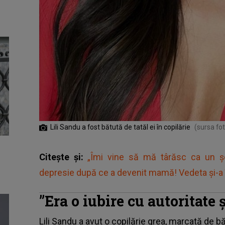
Lili Sandu a fost bătută de tatăl ei în copilărie
(sursa fot
Citește și:
„Îmi vine să mă târăsc ca un șo
depresie după ce a devenit mamă! Vedeta și-a î
”Era o iubire cu autoritate 
Lili Sandu
a avut o copilărie grea, marcată de bă