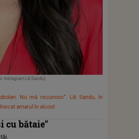
o: Instagram Lili Sandu)
bolan. Nu mă recunosc”. Lili Sandu, în
necat amarul în alcool
și cu bătaie”
tăi.