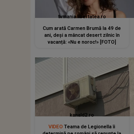
tvmania.libertatea.ro
Cum arată Carmen Brumă la 49 de
ani, deși a mâncat desert zilnic în
vacanță: «Nu e noroc!» [FOTO]
kanald2.ro
VIDEO
Teama de Legionella îi
determină pe români să renunțe la