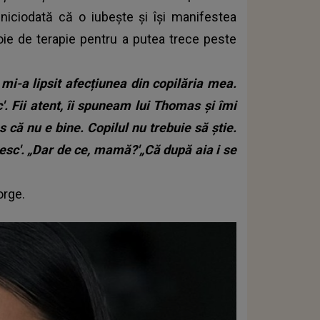
 niciodată că o iubește și își manifestea
evoie de terapie pentru a putea trece peste
mi-a lipsit afecțiunea din copilăria mea.
c'. Fii atent, îi spuneam lui Thomas și îmi
ă nu e bine. Copilul nu trebuie să știe.
besc'. „Dar de ce, mamă?'„Că după aia i se
orge.