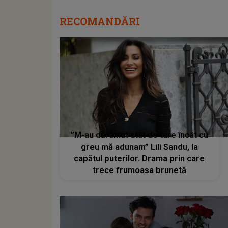
RECOMANDĂRI
”M-au dărâmat atât de tare încât cu
greu mă adunam” Lili Sandu, la
capătul puterilor. Drama prin care
trece frumoasa brunetă