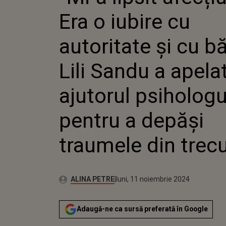
ȘI CU BĂ
Era o iubire cu
SANDU A
AJUTOR
PSIHOL
autoritate și cu b
PENTRU 
TRAUME
Lili Sandu a apelat
TRECUT
ajutorul psihologu
pentru a depăși
traumele din trec
Publicat:
Autor:
sâmbătă, 11 noiembrie 2023
Actualizat:
ALINA PETRE
luni, 11 noiembrie 2024
Adaugă-ne ca sursă preferată în Google