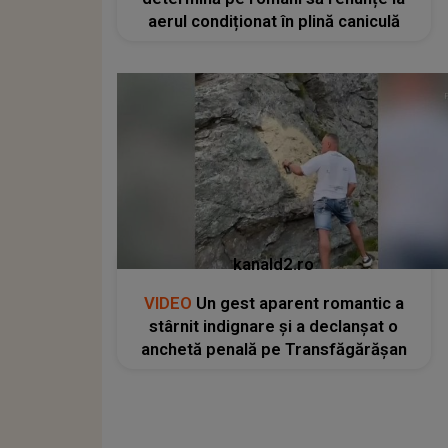
aerul condiționat în plină caniculă
kanald2.ro
VIDEO
Un gest aparent romantic a
stârnit indignare și a declanșat o
anchetă penală pe Transfăgărășan