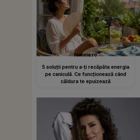
femeia.ro
5 soluții pentru a-ți recăpăta energia
pe caniculă. Ce funcționează când
căldura te epuizează