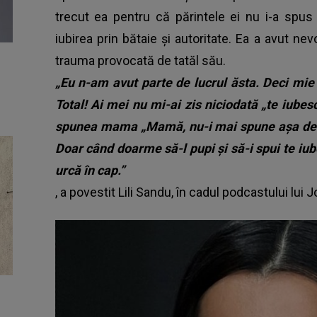
trecut ea pentru că părintele ei nu i-a spus
iubirea prin bătaie și autoritate. Ea a avut n
trauma provocată de tatăl său.
„Eu n-am avut parte de lucrul ăsta. Deci mie 
Total! Ai mei nu mi-ai zis niciodată „te iubes
spunea mama „Mamă, nu-i mai spune așa des c
Doar când doarme să-l pupi și să-i spui te iu
urcă în cap.”
, a povestit Lili Sandu, în cadul podcastului lui J