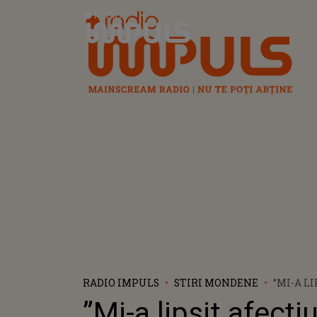
Radio Impuls
RADIO IMPULS
STIRI MONDENE
”MI-A LI
AFECȚIU
”Mi-a lipsit afecți
IUBIRE 