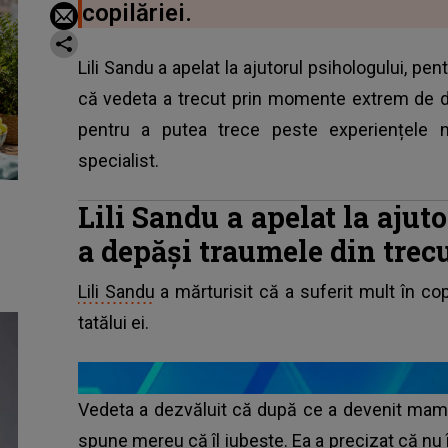
copilăriei.
Lili Sandu a apelat la ajutorul psihologului, pen
că vedeta a trecut prin momente extrem de deli
pentru a putea trece peste experiențele n
specialist.
Lili Sandu a apelat la ajut
a depăși traumele din trec
Lili Sandu
a mărturisit că a suferit mult în copi
tatălui ei.
Vedeta a dezvăluit că după ce a devenit mamă 
spune mereu că îl iubește. Ea a precizat că nu î