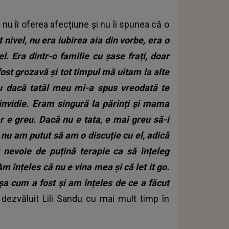
 nu îi oferea afecțiune și nu îi spunea că o
 nivel, nu era iubirea aia din vorbe, era o
el. Era dintr-o familie cu șase frați, doar
 fost grozavă și tot timpul mă uitam la alte
u dacă tatăl meu mi-a spus vreodată te
nvidie. Eram singură la părinți și mama
ar e greu. Dacă nu e tata, e mai greu să-i
 nu am putut să am o discuție cu el, adică
nevoie de puțină terapie ca să înțeleg
 înțeles că nu e vina mea și că let it go.
șa cum a fost și am înțeles de ce a făcut
a dezvăluit Lili Sandu cu mai mult timp în