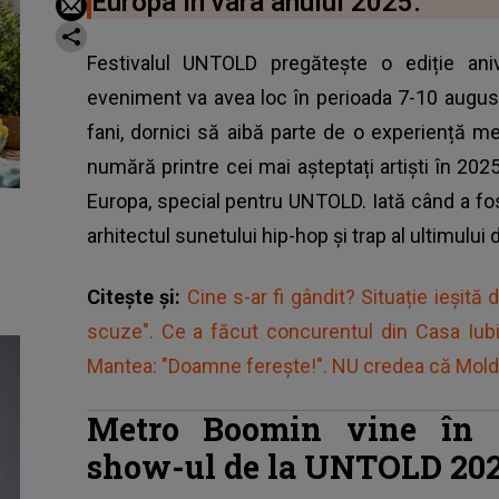
Europa în vara anului 2025.
Festivalul UNTOLD pregătește o ediție ani
eveniment va avea loc în perioada 7-10 august
fani, dornici să aibă parte de o experiență 
numără printre cei mai așteptați artiști în 2025
Europa, special pentru UNTOLD. Iată când a fo
arhitectul sunetului hip-hop şi trap al ultimului
Citește și:
Cine s-ar fi gândit? Situație ieșită 
scuze". Ce a făcut concurentul din Casa Iubi
Mantea: "Doamne ferește!". NU credea că Moldo
Metro Boomin vine în E
show-ul de la UNTOLD 20