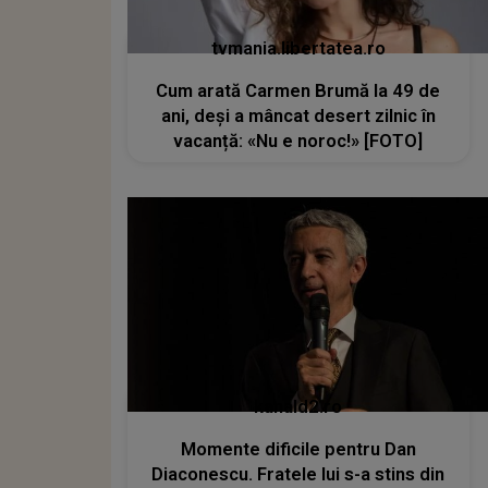
tvmania.libertatea.ro
Cum arată Carmen Brumă la 49 de
ani, deși a mâncat desert zilnic în
vacanță: «Nu e noroc!» [FOTO]
kanald2.ro
Momente dificile pentru Dan
Diaconescu. Fratele lui s-a stins din