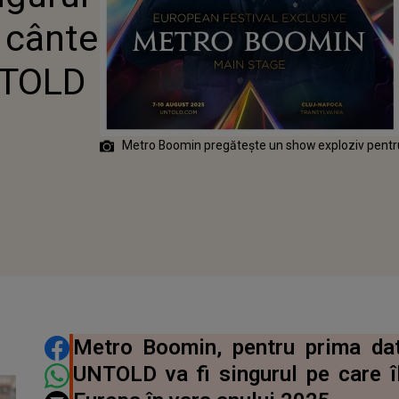
 UNTOLD
ă cânte
 2025
NTOLD
Metro Boomin pregătește un show exploziv pent
DISTRIBUIE ARTICOLUL
Metro Boomin, pentru prima da
UNTOLD va fi singurul pe care îl