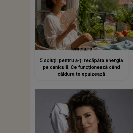
femeia.ro
5 soluții pentru a-ți recăpăta energia
pe caniculă. Ce funcționează când
căldura te epuizează