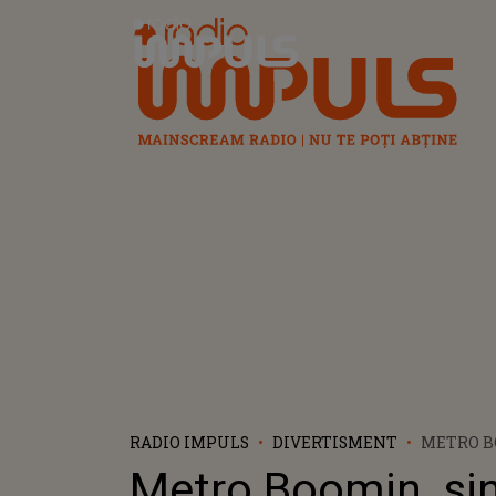
Radio Impuls
RADIO IMPULS
DIVERTISMENT
METRO B
SINGURU
Metro Boomin, si
VINE SĂ 