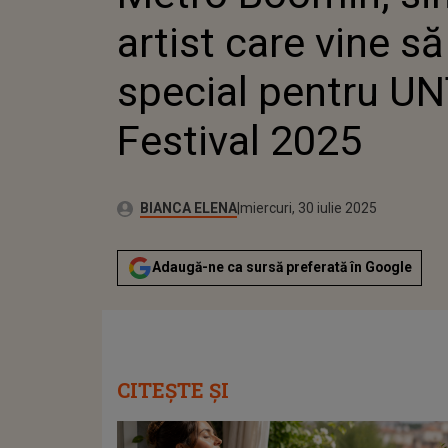
PENTRU
artist care vine s
FESTIVAL
special pentru U
Festival 2025
Publicat:
Autor:
miercuri, 30 iulie 2025
Actualizat:
BIANCA ELENA
miercuri, 30 iulie 2025
Adaugă-ne ca sursă preferată în Google
CITEȘTE ȘI