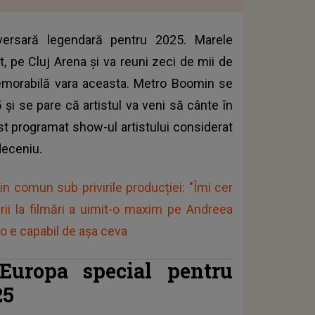
versară legendară pentru 2025. Marele
, pe Cluj Arena și va reuni zeci de mii de
memorabilă vara aceasta. Metro Boomin se
 și se pare că artistul va veni să cânte în
st programat show-ul artistului considerat
 deceniu.
din comun sub privirile producției: "Îmi cer
rii la filmări a uimit-o maxim pe Andreea
 e capabil de așa ceva
uropa special pentru
25