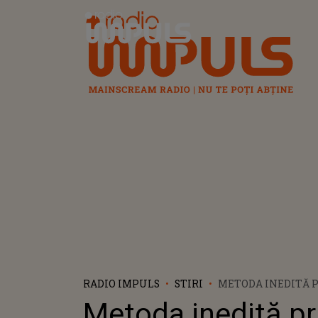
Radio Impuls
RADIO IMPULS
STIRI
METODA INEDITĂ P
SĂ-ȚI FACI BUCLE
Metoda inedită pr
CU ȘOSETELE