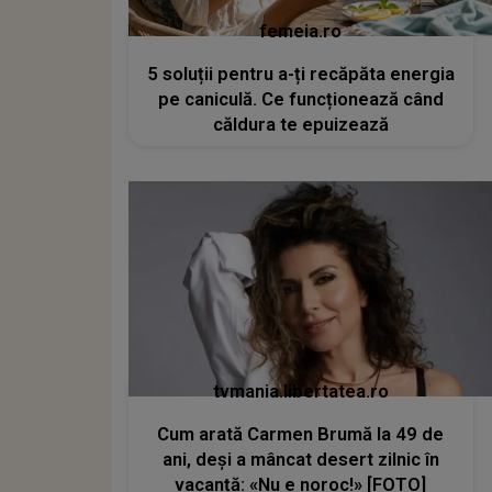
femeia.ro
5 soluții pentru a-ți recăpăta energia
pe caniculă. Ce funcționează când
căldura te epuizează
tvmania.libertatea.ro
Cum arată Carmen Brumă la 49 de
ani, deși a mâncat desert zilnic în
vacanță: «Nu e noroc!» [FOTO]