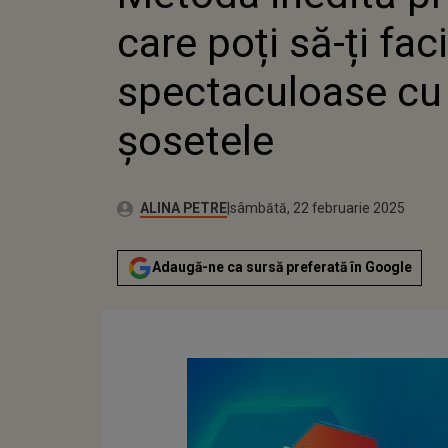
care poți să-ți fac
spectaculoase cu
șosetele
Publicat:
Autor:
joi, 22 februarie 2024
Actualizat:
ALINA PETRE
sâmbătă, 22 februarie 2025
Adaugă-ne ca sursă preferată în Google