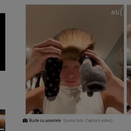
Bucle cu șosetele
(sursa foto: Captură video)