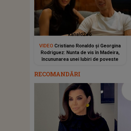
kanald2.ro
VIDEO
Cristiano Ronaldo și Georgina
Rodriguez: Nunta de vis în Madeira,
încununarea unei Iubiri de poveste
RECOMANDĂRI