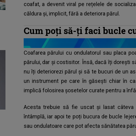
coafat, a devenit viral pe rețelele de socializ
căldura și, implicit, fără a deteriora părul.
Cum poți să-ți faci bucle c
Coafarea părului cu ondulatorul sau placa po
părului, dar și costisitor. Însă, dacă îți dorești 
nu îți deteriorezi părul și să te bucuri de un as
un instrument pe care în găsești chiar în ca
implică folosirea șosetelor curate pentru a înfă
Acesta trebuie să fie uscat și lasat câtev
întâmplă, iar apoi te poți bucura de bucle lejer
sau ondulatoare care pot afecta sănătatea păru