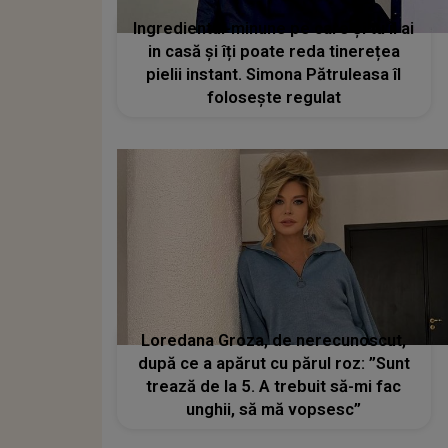
Ingredientul-minune pe care și tu îl ai
in casă și îți poate reda tinerețea
pielii instant. Simona Pătruleasa îl
folosește regulat
Loredana Groza, de nerecunoscut,
după ce a apărut cu părul roz: ”Sunt
trează de la 5. A trebuit să-mi fac
unghii, să mă vopsesc”