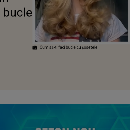
i bucle
Cum să-ți faci bucle cu șosetele