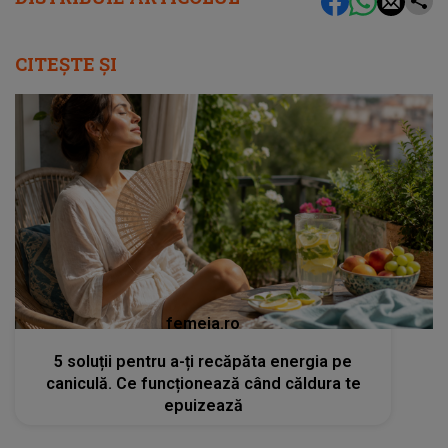
CITEȘTE ȘI
femeia.ro
5 soluții pentru a-ți recăpăta energia pe
caniculă. Ce funcționează când căldura te
epuizează