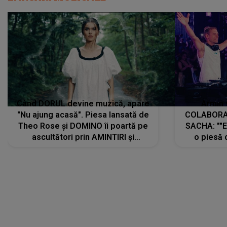
Când DORUL devine muzică, apare
Armin 
"Nu ajung acasă". Piesa lansată de
COLABORAR
Theo Rose și DOMINO îi poartă pe
SACHA: ""E
ascultători prin AMINTIRI și
o piesă 
REGĂSIRI, iar drumul emoțiilor
imediat pre
trece prin sufletul publicului:
cu mine șt
"Pentru toți cei care au plecat
păstrăm do
departe ca să le fie mai bine"