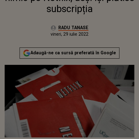
subscripția
Autor:
RADU TANASE
Publicat:
joi, 22 iulie 2021
Actualizat:
vineri, 29 iulie 2022
Adaugă-ne ca sursă preferată în Google