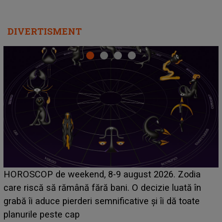
DIVERTISMENT
Emanuel a ținut ACEST DETALIU ASCUNS până
acum! În fața Alexandrei, concurentul din Casa Iubirii
face o MĂRTURISIRE NEAȘTEPTATĂ despre mama
sa: "I-am spus și ei în față, eu nu te iubesc pentru