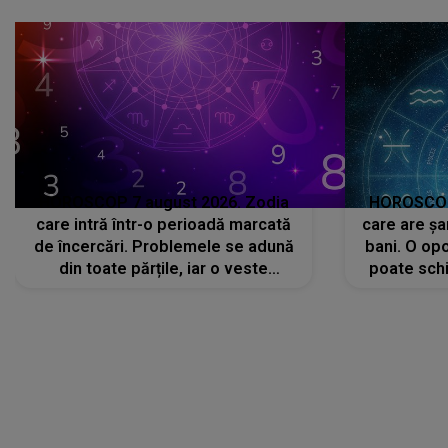
că..."
HOROSCOP 7 august 2026. Zodia
HOROSCOP 
care intră într-o perioadă marcată
care are șa
de încercări. Problemele se adună
bani. O opo
din toate părțile, iar o veste
poate schi
neașteptată îi dă planurile peste
la
cap