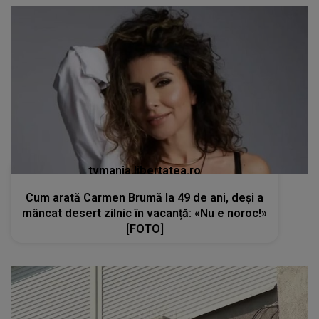
tvmania.libertatea.ro
Cum arată Carmen Brumă la 49 de ani, deși a
mâncat desert zilnic în vacanță: «Nu e noroc!»
[FOTO]