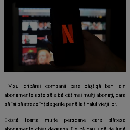
Visul oricărei companii care câştigă bani din
abonamente este să aibă cât mai mulţi abonaţi, care
să îşi păstreze înţelegerile până la finalul vieţii lor.
Există foarte multe persoane care plătesc
abonamente chiar degeaba. Fie că dau lună de lună