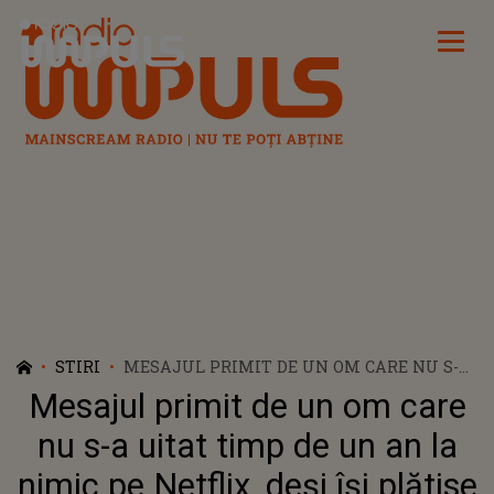
Radio Impuls
STIRI
MESAJUL PRIMIT DE UN OM CARE NU S-A
UITAT TIMP DE UN AN LA NIMIC PE
Mesajul primit de un om care
NETFLIX, DEȘI ÎȘI PLĂTISE SUBSCRIPȚIA
nu s-a uitat timp de un an la
nimic pe Netflix, deși își plătise