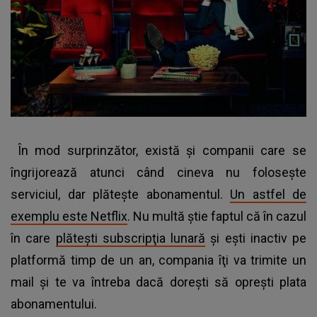
În mod surprinzător, există şi companii care se
îngrijorează atunci când cineva nu foloseşte
serviciul, dar plăteşte abonamentul.
Un astfel de
exemplu este Netflix
. Nu multă ştie faptul că în cazul
în care
plăteşti subscripţia lunară
şi eşti inactiv pe
platformă timp de un an, compania îţi va trimite un
mail şi te va întreba dacă doreşti să opreşti plata
abonamentului.