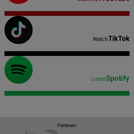
TikTok
Watch
Spotify
Listen
Parteneri: