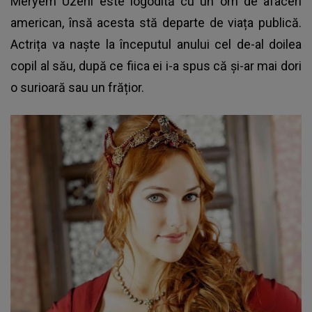
Meryem Uzerli este logodită cu un om de afaceri
american, însă acesta stă departe de viața publică.
Actrița va naște la începutul anului cel de-al doilea
copil al său, după ce fiica ei i-a spus că și-ar mai dori
o surioară sau un frățior.