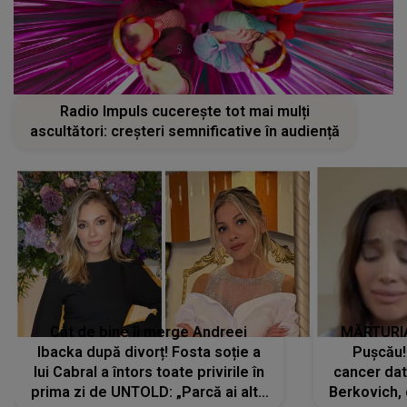
Radio Impuls cucerește tot mai mulți
ascultători: creșteri semnificative în audiență
Cât de bine îi merge Andreei
MĂRTURIA
Ibacka după divorț! Fosta soție a
Pușcău!
lui Cabral a întors toate privirile în
cancer dato
prima zi de UNTOLD: „Parcă ai altă
Berkovich, 