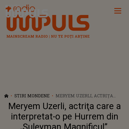
Radio Impuls
STIRI MONDENE
MERYEM UZERLI, ACTRIŢA
CARE A INTERPRETAT-O PE
Meryem Uzerli, actriţa care a
HURREM DIN „SULEYMAN
MAGNIFICUL”, ÎNSĂRCINATĂ
interpretat-o pe Hurrem din
PENTRU A DOUA OARĂ
„Suleyman Magnificul”,