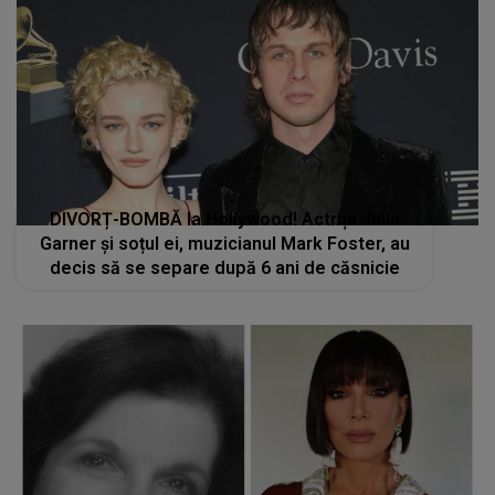
DIVORȚ-BOMBĂ la Hollywood! Actrița Julia
Garner și soțul ei, muzicianul Mark Foster, au
decis să se separe după 6 ani de căsnicie