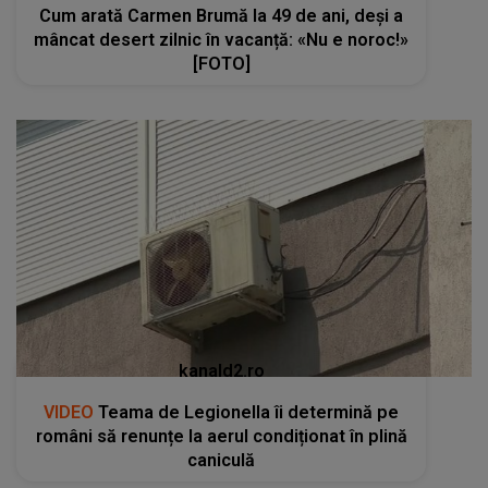
Cum arată Carmen Brumă la 49 de ani, deși a
mâncat desert zilnic în vacanță: «Nu e noroc!»
[FOTO]
kanald2.ro
VIDEO
Teama de Legionella îi determină pe
români să renunțe la aerul condiționat în plină
caniculă