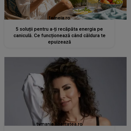
femeia.ro
5 soluții pentru a-ți recăpăta energia pe
caniculă. Ce funcționează când căldura te
epuizează
tvmania.libertatea.ro