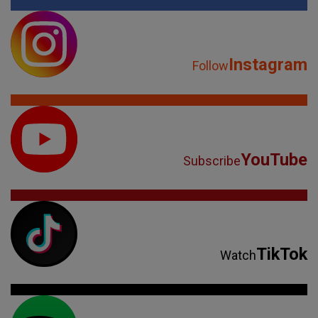
Instagram
Follow
YouTube
Subscribe
TikTok
Watch