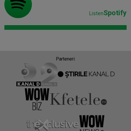
Spotify
Listen
Parteneri: