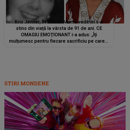
Kris Jenner, ÎN DOLIU! Mama vedetei s-a
stins din viață la vârsta de 91 de ani. CE
OMAGIU EMOȚIONANT i-a adus: „Îți
mulțumesc pentru fiecare sacrificiu pe care l-
ai făcut. Inimile noastre sunt sfâșiate”
STIRI MONDENE