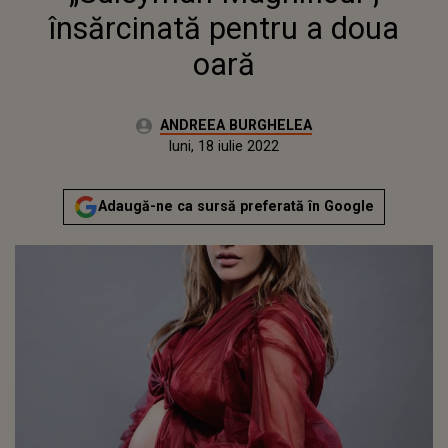
însărcinată pentru a doua
oară
Autor:
ANDREEA BURGHELEA
Publicat:
joi, 31 decembrie 2020
Actualizat:
luni, 18 iulie 2022
Adaugă-ne ca sursă preferată în Google