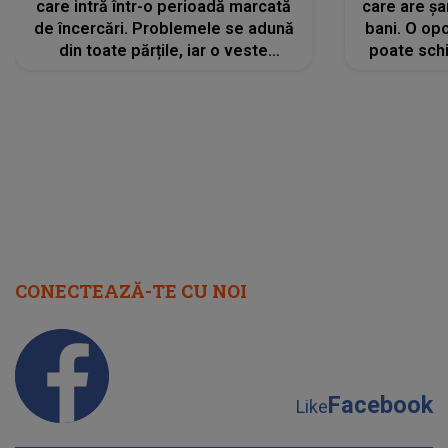
care intră într-o perioadă marcată
care are șa
de încercări. Problemele se adună
bani. O opo
din toate părțile, iar o veste
poate schi
neașteptată îi dă planurile peste
la
cap
CONECTEAZĂ-TE CU NOI
Facebook
Like