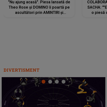
"Nu ajung acasă". Piesa lansată de
COLABORAR
Theo Rose și DOMINO îi poartă pe
SACHA: ""E
ascultători prin AMINTIRI și
o piesă 
REGĂSIRI, iar drumul emoțiilor
imediat pre
trece prin sufletul publicului:
cu mine șt
"Pentru toți cei care au plecat
păstrăm do
departe ca să le fie mai bine"
DIVERTISMENT