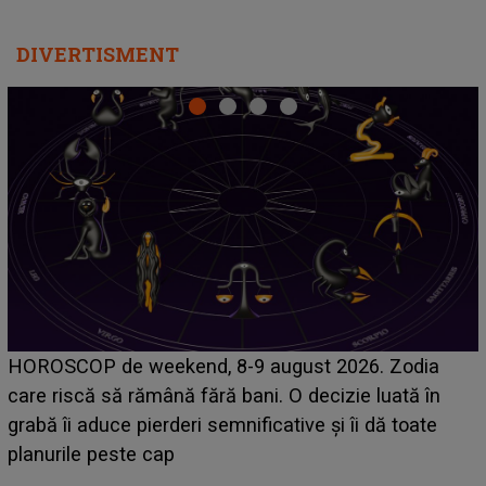
DIVERTISMENT
Emanuel a ținut ACEST DETALIU ASCUNS până
acum! În fața Alexandrei, concurentul din Casa Iubirii
face o MĂRTURISIRE NEAȘTEPTATĂ despre mama
sa: "I-am spus și ei în față, eu nu te iubesc pentru
că..."