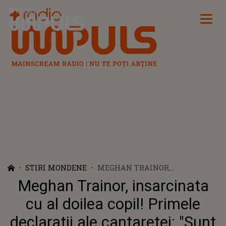
Radio Impuls
STIRI MONDENE
MEGHAN TRAINOR,
INSARCINATA CU AL DOILEA
Meghan Trainor, insarcinata
COPIL! PRIMELE DECLARATII
ALE CANTARETEI: "SUNT LA
cu al doilea copil! Primele
JUMĂTATEA DRUMULUI.
declaratii ale cantaretei: "Sunt
VREAU PATRU COPII!”