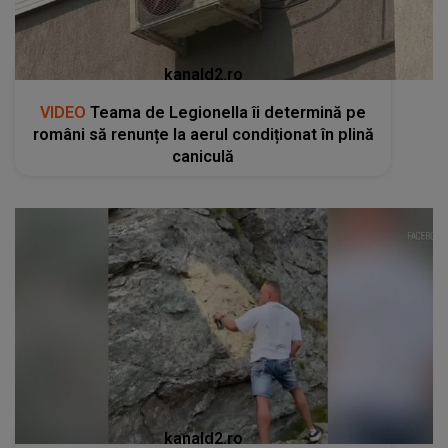
kanald2.ro
VIDEO
Teama de Legionella îi determină pe
români să renunțe la aerul condiționat în plină
caniculă
kanald2.ro