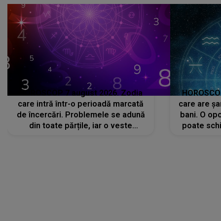
HOROSCOP 7 august 2026. Zodia
HOROSCOP 
care intră într-o perioadă marcată
care are șa
de încercări. Problemele se adună
bani. O opo
din toate părțile, iar o veste
poate schi
neașteptată îi dă planurile peste
la
cap