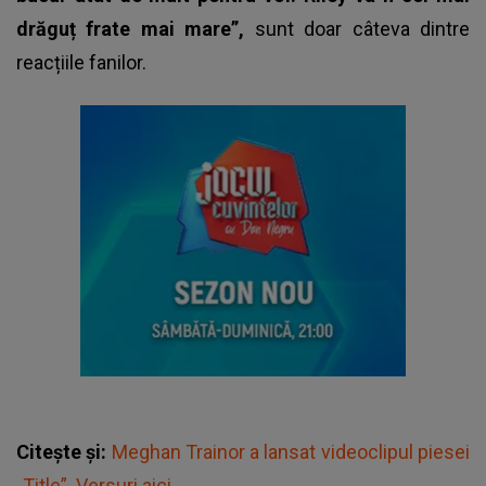
drăguț frate mai mare”,
sunt doar câteva dintre
reacțiile fanilor.
Citește și:
Meghan Trainor a lansat videoclipul piesei
„Title”. Versuri aici