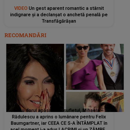
VIDEO
Un gest aparent romantic a stârnit
indignare și a declanșat o anchetă penală pe
Transfăgărășan
RECOMANDĂRI
Cu dorul apăsându-i sufletul, Mihaela
Rădulescu a aprins o lumânare pentru Felix
Baumgartner, iar CEEA CE S-A ÎNTÂMPLAT în
acel moment i-a adus LACRIMI și un ZÂMBET