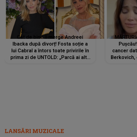
Cât de bine îi merge Andreei
MĂRTURIA
Ibacka după divorț! Fosta soție a
Pușcău!
lui Cabral a întors toate privirile în
cancer dato
prima zi de UNTOLD: „Parcă ai altă
Berkovich, 
strălucire, emani putere,
accident ru
încredere, siguranță...”
Dacă nu 
LANSĂRI MUZICALE