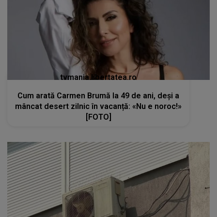
tvmania.libertatea.ro
Cum arată Carmen Brumă la 49 de ani, deși a
mâncat desert zilnic în vacanță: «Nu e noroc!»
[FOTO]