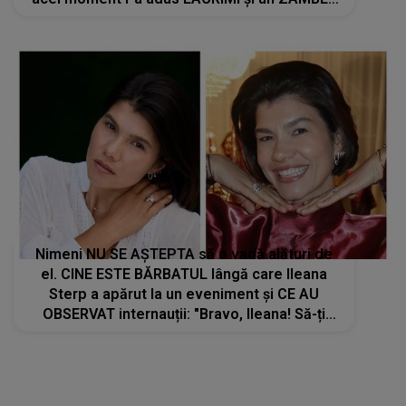
NEAȘTEPTAT: "Când am deschis ochii, un..."
Nimeni NU SE AȘTEPTA să o vadă alături de
el. CINE ESTE BĂRBATUL lângă care Ileana
Sterp a apărut la un eveniment și CE AU
OBSERVAT internauții: "Bravo, Ileana! Să-ți
ajute Dumnezeu, să..."