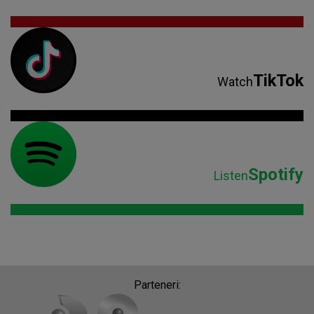
TikTok
Watch
Spotify
Listen
Parteneri: