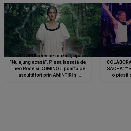
Când DORUL devine muzică, apare
Armin 
"Nu ajung acasă". Piesa lansată de
COLABORAR
Theo Rose și DOMINO îi poartă pe
SACHA: ""E
ascultători prin AMINTIRI și
o piesă 
REGĂSIRI, iar drumul emoțiilor
imediat pre
trece prin sufletul publicului:
cu mine șt
"Pentru toți cei care au plecat
păstrăm do
departe ca să le fie mai bine"