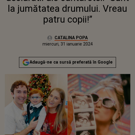
la jumătatea drumului. Vreau
patru copii!”
Autor:
CATALINA POPA
Publicat:
marți, 31 ianuarie 2023
Actualizat:
miercuri, 31 ianuarie 2024
Adaugă-ne ca sursă preferată în Google