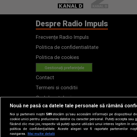
Despre Radio Impuls
Frecvențe Radio Impuls
Politica de confidentialitate
Politica de cookies
Gestionați preferințele
Contact
Termeni si conditii
Cod deontologic
Nouă ne pasă ca datele tale personale să rămână confi
Regulamente
Noi și partenerii noștri
589
stocăm și/sau accesăm informații pe dispozitivul dvs.
cookie unici pentru prelucrarea datelor cu caracter personal. Puteți accepta sau g
făcând clic mai jos, respectiv vă puteți opune utilizării unui interes legitim în 
politica de confidențialitate. Aceste alegeri vor fi raportate partenerilor no
navigarea.
Mai multe detalii