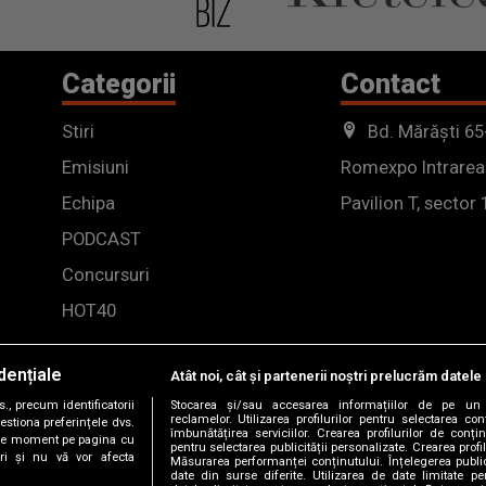
Categorii
Contact
Stiri
Bd. Mărăști 65
Emisiuni
Romexpo Intrarea
Echipa
Pavilion T, sector 
PODCAST
Concursuri
HOT40
dențiale
Atât noi, cât și partenerii noștri prelucrăm datele 
, precum identificatorii
Stocarea și/sau accesarea informațiilor de pe un 
reclamelor. Utilizarea profilurilor pentru selectarea con
estiona preferințele dvs.
îmbunătățirea serviciilor. Crearea profilurilor de conținu
orice moment pe pagina cu
pentru selectarea publicității personalizate. Crearea profil
ștri și nu vă vor afecta
Măsurarea performanței conținutului. Înțelegerea public
date din surse diferite. Utilizarea de date limitate pen