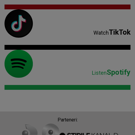
TikTok
Watch
Spotify
Listen
Parteneri: