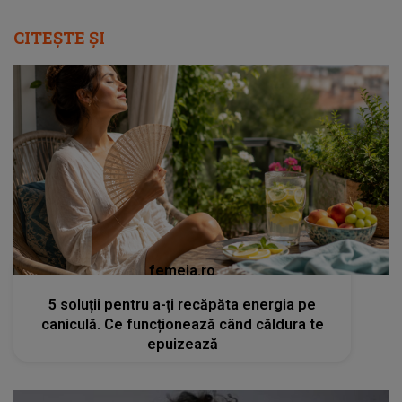
CITEȘTE ȘI
femeia.ro
5 soluții pentru a-ți recăpăta energia pe
caniculă. Ce funcționează când căldura te
epuizează