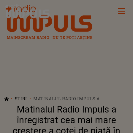
Radio Impuls
STIRI
MATINALUL RADIO IMPULS A
ÎNREGISTRAT CEA MAI MARE CREŞTERE A
Matinalul Radio Impuls a
COTEI DE PIAŢĂ ÎN BUCUREŞTI, LA
NIVELUL PUBLICULUI COMERCIAL
înregistrat cea mai mare
creştere a cotei de piaţă în