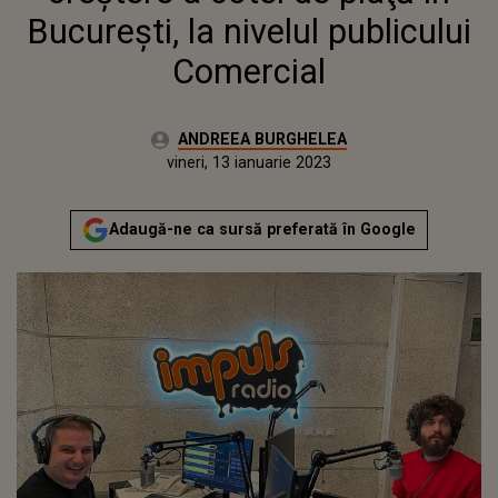
Bucureşti, la nivelul publicului
Comercial
Autor:
ANDREEA BURGHELEA
Publicat:
joi, 13 ianuarie 2022
Actualizat:
vineri, 13 ianuarie 2023
Adaugă-ne ca sursă preferată în Google