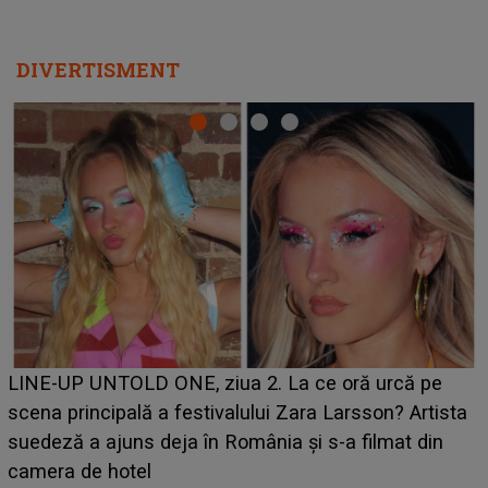
DIVERTISMENT
Ce a dezvăluit noua concurentă din "Casa Iubirii" l-a
luat prin surprindere pe Emanuel. CINE ESTE
BĂIATUL VIZAT de Alexandra?! Aflându-se în fața
faptului împlinit, A RECUNOSCUT IMEDIAT: "Am