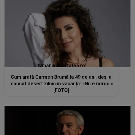
tvmania.libertatea.ro
Cum arată Carmen Brumă la 49 de ani, deși a
mâncat desert zilnic în vacanță: «Nu e noroc!»
[FOTO]