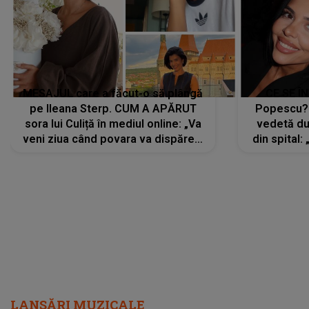
MESAJUL care a făcut-o să plângă
CE SE Î
pe Ileana Sterp. CUM A APĂRUT
Popescu?
sora lui Culiță în mediul online: „Va
vedetă du
veni ziua când povara va dispărea,
din spital:
iar lacrimile...”
LANSĂRI MUZICALE