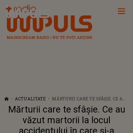
Radio Impuls
ACTUALITATE
MĂRTURII CARE TE SFÂȘIE. CE AU
VĂZUT MARTORII LA LOCUL
Mărturii care te sfâșie. Ce au
ACCIDENTULUI ÎN CARE ȘI-A
PIERDUT VIAȚA SPORTIVUL FELIX
văzut martorii la locul
BAUMGARTNER TE LASĂ FĂRĂ
accidentului în care și-a
CUVINTE: "A ÎNCEPUT SĂ SE