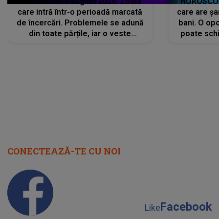
HOROSCOP 7 august 2026. Zodia
HOROSCOP 
care intră într-o perioadă marcată
care are șa
de încercări. Problemele se adună
bani. O opo
din toate părțile, iar o veste
poate schi
neașteptată îi dă planurile peste
la
cap
CONECTEAZĂ-TE CU NOI
Facebook
Like