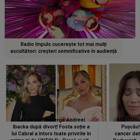
Radio Impuls cucerește tot mai mulți
ascultători: creșteri semnificative în audiență
Cât de bine îi merge Andreei
MĂRTURIA
Ibacka după divorț! Fosta soție a
Pușcău!
lui Cabral a întors toate privirile în
cancer dato