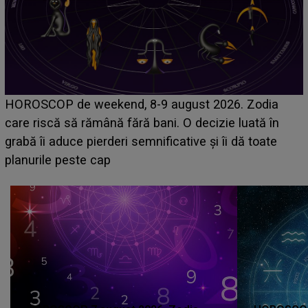
Emanuel a ținut ACEST DETALIU ASCUNS până
acum! În fața Alexandrei, concurentul din Casa Iubirii
face o MĂRTURISIRE NEAȘTEPTATĂ despre mama
sa: "I-am spus și ei în față, eu nu te iubesc pentru
că..."