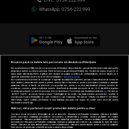
LIVE : 0754-222.999
WhatsApp: 0754-222.999
© 2019-2026 DOGAN MEDIA INTERNATIONAL SA, Toate
Nouă ne pasă ca datele tale personale să rămână confidențiale
drepturile rezervate.
Noi și partenerii noștri
589
stocăm și/sau accesăm informații pe dispozitivul dvs., precum identificatorii cookie unici pentru
prelucrarea datelor cu caracter personal. Puteți accepta sau gestiona preferințele dvs. făcând clic mai jos, respectiv vă
puteți opune utilizării unui interes legitim în orice moment pe pagina cu politica de confidențialitate. Aceste alegeri vor fi
raportate partenerilor noștri și nu vă vor afecta navigarea.
Mai multe detalii
Noi si partenerii nostri (retelele de socializare si agentiile de publicitate partenere, precum si furnizorii nostri de servicii de
date analitice) prelucram date pentru a permite website-ului sa functioneze, pentru a personaliza continutul si anunturile
publicitare afisate in functie de interesele si/sau profilul dvs., pentru a va oferi functionalitati aferente retelelor de
socializare si pentru a analiza traficul pe website. Beneficiati de drepturile prevazute de art. 15-22 din GDPR in legatura
cu prelucrarea datelor cu caracter personal. Aceste drepturi pot fi exercitate prin modalitatea indicata
aici
. Prin click pe
“ACCEPT TOATE”, acceptati folosirea tuturor Tehnologiilor de tip Cookie, care implica inclusiv acceptul dvs. cu privire la
stocarea/accesarea informatiilor de catre Vendor-ii cu care colaboram. Prin click pe “VREAU SA MODIFIC SETARILE
INDIVIDUAL” puteti schimba preferintele in mod individual, mai putin cele legate de cookie strict necesare pentru
functionarea website-ului.
Atât noi, cât și partenerii noștri prelucrăm datele pentru a oferi:
Stocarea și/sau accesarea informațiilor de pe un dispozitiv. Măsurarea performanței reclamelor. Utilizarea profilurilor
pentru selectarea conținutului personalizat. Dezvoltarea și îmbunătățirea serviciilor. Crearea profilurilor de conținut
personalizat. Utilizarea profilurilor pentru selectarea publicității personalizate. Crearea profilurilor pentru publicitate
personalizată. Măsurarea performanței conținutului. Înțelegerea publicului prin statistici sau combinații de date din surse
diferite. Utilizarea de date limitate pentru a selecta publicitatea. Utilizarea datelor limitate pentru a selecta conținutul.
Date precise de geolocație și identificarea prin scanarea dispozitivului.