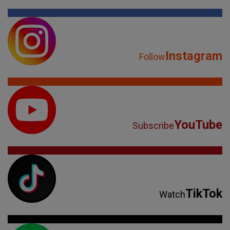
Instagram
Follow
YouTube
Subscribe
TikTok
Watch