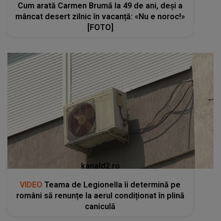
Cum arată Carmen Brumă la 49 de ani, deși a
mâncat desert zilnic în vacanță: «Nu e noroc!»
[FOTO]
kanald2.ro
VIDEO
Teama de Legionella îi determină pe
români să renunțe la aerul condiționat în plină
caniculă