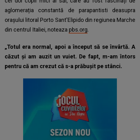
cei doi copii mici ai săi, care au fost fascinați de
aglomerația constantă de parapantisti deasupra
orașului litoral Porto Sant'Elipido din regiunea Marche
din centrul Italiei, noteaza
pbs.org
.
„Totul era normal, apoi a început să se învârtă. A
căzut și am auzit un vuiet. De fapt, m-am întors
pentru că am crezut că s-a prăbușit pe stânci.