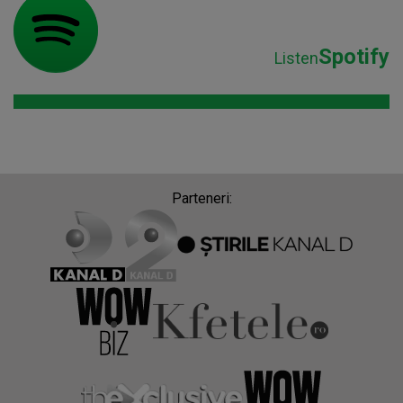
Spotify
Listen
Parteneri: