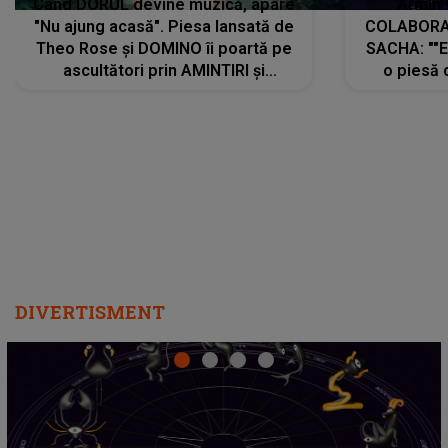
Când DORUL devine muzică, apare
Armin 
"Nu ajung acasă". Piesa lansată de
COLABORAR
Theo Rose și DOMINO îi poartă pe
SACHA: ""E
ascultători prin AMINTIRI și
o piesă 
REGĂSIRI, iar drumul emoțiilor
imediat pre
trece prin sufletul publicului:
cu mine șt
"Pentru toți cei care au plecat
păstrăm do
departe ca să le fie mai bine"
DIVERTISMENT