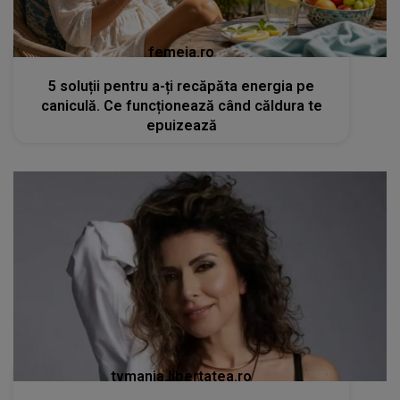
femeia.ro
5 soluții pentru a-ți recăpăta energia pe
caniculă. Ce funcționează când căldura te
epuizează
tvmania.libertatea.ro