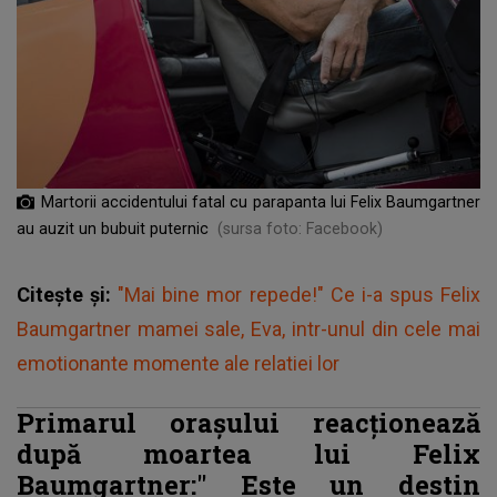
Martorii accidentului fatal cu parapanta lui Felix Baumgartner
au auzit un bubuit puternic
(sursa foto: Facebook)
Citește și:
"Mai bine mor repede!" Ce i-a spus Felix
Baumgartner mamei sale, Eva, intr-unul din cele mai
emotionante momente ale relatiei lor
Primarul orașului reacționează
după moartea lui Felix
Baumgartner:"
Este un destin