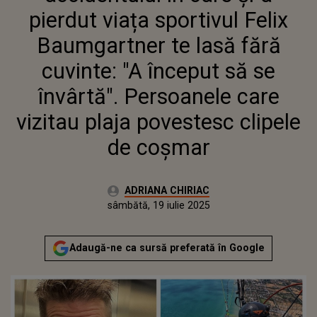
ÎNVÂRTĂ". PERSOANELE CARE
pierdut viața sportivul Felix
VIZITAU PLAJA POVESTESC
CLIPELE DE COȘMAR
Baumgartner te lasă fără
cuvinte: "A început să se
învârtă". Persoanele care
vizitau plaja povestesc clipele
de coșmar
Autor:
ADRIANA CHIRIAC
Publicat:
sâmbătă, 19 iulie 2025
Actualizat:
sâmbătă, 19 iulie 2025
Adaugă-ne ca sursă preferată în Google