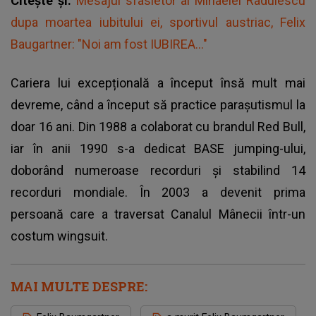
Citește și:
Mesajul sfasietor al Mihaelei Radulescu
dupa moartea iubitului ei, sportivul austriac, Felix
Baugartner: "Noi am fost IUBIREA..."
Cariera lui excepțională a început însă mult mai
devreme, când a început să practice parașutismul la
doar 16 ani. Din 1988 a colaborat cu brandul Red Bull,
iar în anii 1990 s-a dedicat BASE jumping-ului,
doborând numeroase recorduri și stabilind 14
recorduri mondiale. În 2003 a devenit prima
persoană care a traversat Canalul Mânecii într-un
costum wingsuit.
MAI MULTE DESPRE: