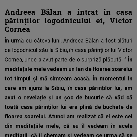
Andreea Bălan a intrat în casa
părinților logodnicului ei, Victor
Cornea
În urmă cu câteva luni,
Andreea Bălan
a fost alături
de logodnicul său la Sibiu, în casa părinților lui Victor
Cornea, unde a avut parte de o surpriză plăcută: ”
În
meditațiile mele vedeam un lan de floarea soarelui
tot timpul și mă simțeam acasă. În momentul în
care am ajuns la Sibiu, în casa părinților lui, am
avut o revelație și un șoc de bucurie să văd că
toată casa părinților lui era plină de buchete de
floarea soarelui.
Atunci am realizat că el este cel
din meditațiile mele, că eu îl vedeam în acele
meditații, că îl chemam și vedeam ce urma să se