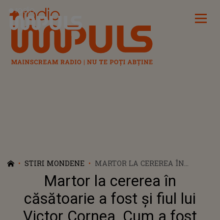
Radio Impuls
STIRI MONDENE
MARTOR LA CEREREA ÎN
CĂSĂTOARIE A FOST ȘI FIUL
Martor la cererea în
LUI VICTOR CORNEA. CUM A
FOST SURPRINS ALĂTURI DE
căsătoarie a fost și fiul lui
ANDREEA BĂLAN
Victor Cornea. Cum a fost