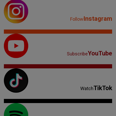
Instagram
Follow
YouTube
Subscribe
TikTok
Watch