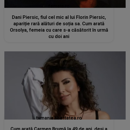
femeia.ro
Dani Piersic, fiul cel mic al lui Florin Piersic,
apariție rară alături de soția sa. Cum arată
Orsolya, femeia cu care s-a căsătorit în urmă
cu doi ani
tvmania.libertatea.ro
Cum arată Carmen Brumă la 49 de ani, deși a