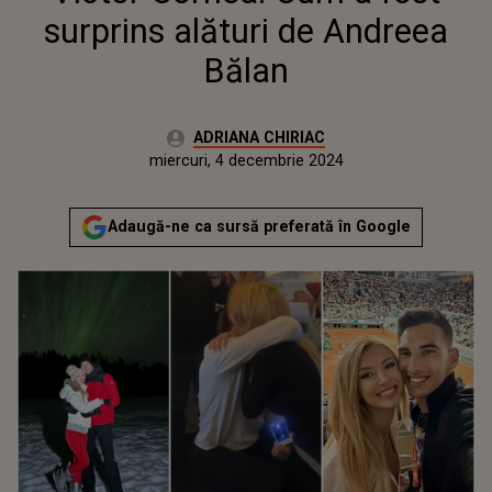
surprins alături de Andreea
Bălan
Autor:
ADRIANA CHIRIAC
Publicat:
miercuri, 4 decembrie 2024
Actualizat:
miercuri, 4 decembrie 2024
Adaugă-ne ca sursă preferată în Google