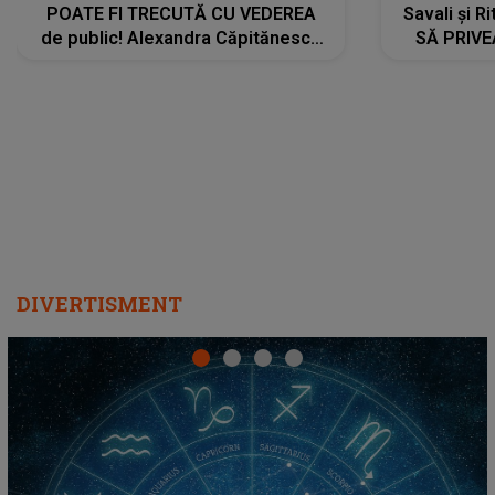
POATE FI TRECUTĂ CU VEDEREA
Savali și Ri
de public! Alexandra Căpitănescu
SĂ PRIV
a lansat VERSIUNEA LIVE a piesei
DIVERTISMENT