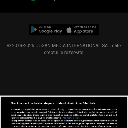
© 2019-2026 DOGAN MEDIA INTERNATIONAL SA, Toate
drepturile rezervate.
Nouă ne pasă ca datele tale personale să rămână confidențiale
Noi și partenerii noștri
589
stocăm și/sau accesăm informații pe dispozitivul dvs., precum identificatorii cookie unici pentru
prelucrarea datelor cu caracter personal. Puteți accepta sau gestiona preferințele dvs. făcând clic mai jos, respectiv vă
puteți opune utilizării unui interes legitim în orice moment pe pagina cu politica de confidențialitate. Aceste alegeri vor fi
raportate partenerilor noștri și nu vă vor afecta navigarea.
Mai multe detalii
Noi si partenerii nostri (retelele de socializare si agentiile de publicitate partenere, precum si furnizorii nostri de servicii de
date analitice) prelucram date pentru a permite website-ului sa functioneze, pentru a personaliza continutul si anunturile
publicitare afisate in functie de interesele si/sau profilul dvs., pentru a va oferi functionalitati aferente retelelor de