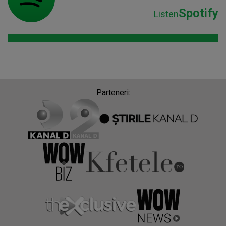
Spotify
Listen
Parteneri: