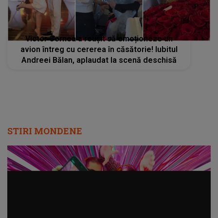
Victor Cornea a reușit să emoționeze un
avion întreg cu cererea în căsătorie! Iubitul
Andreei Bălan, aplaudat la scenă deschisă
STIRI MONDENE