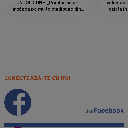
UNTOLD ONE: „Practic, nu ar
vulnerabil
încăpea pe multe stadioane din
exista în
lume”. Evenimentul începe joi, 6
august 2026
CONECTEAZĂ-TE CU NOI
Facebook
Like