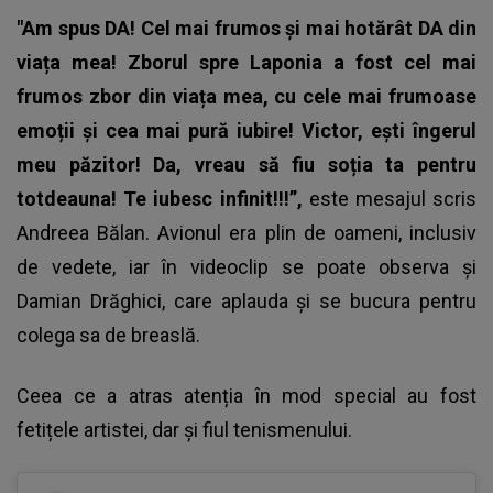
"Am spus DA! Cel mai frumos și mai hotărât DA din
viața mea! Zborul spre Laponia a fost cel mai
frumos zbor din viața mea, cu cele mai frumoase
emoții și cea mai pură iubire! Victor, ești îngerul
meu păzitor! Da, vreau să fiu soția ta pentru
totdeauna! Te iubesc infinit!!!”,
este mesajul scris
Andreea Bălan
. Avionul era plin de oameni, inclusiv
de vedete, iar în videoclip se poate observa și
Damian Drăghici, care aplauda și se bucura pentru
colega sa de breaslă.
Ceea ce a atras atenția în mod special au fost
fetițele artistei, dar și fiul tenismenului.