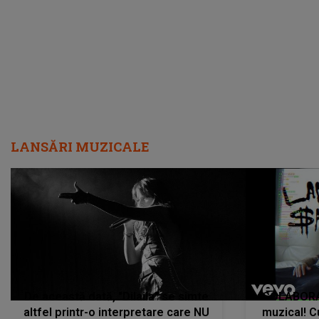
cântece no
care abia 
LANSĂRI MUZICALE
De această dată, "Dilaila" se simte
COLABORAR
altfel printr-o interpretare care NU
muzical! C