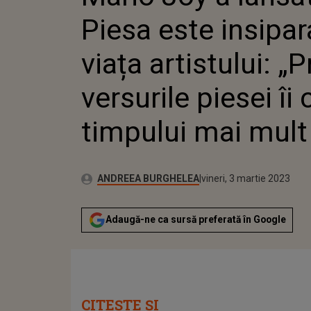
VERS
Piesa este insipar
TIM
viața artistului: „P
versurile piesei îi 
timpului mai mult
Publicat:
Autor:
joi, 3 martie 2022
Actualizat:
ANDREEA BURGHELEA
vineri, 3 martie 2023
Adaugă-ne ca sursă preferată în Google
CITEȘTE ȘI