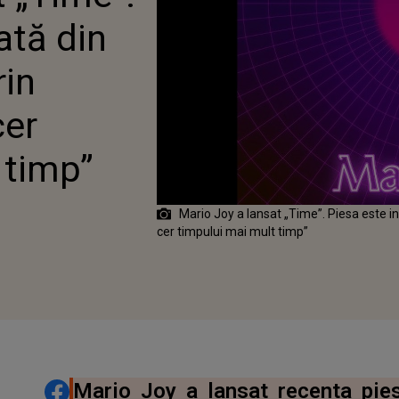
URILE PIESEI ÎI CER
ată din
PULUI MAI MULT TIMP”
rin
cer
 timp”
Mario Joy a lansat „Time”. Piesa este insi
cer timpului mai mult timp”
DISTRIBUIE ARTICOLUL
Mario Joy a lansat recenta pies