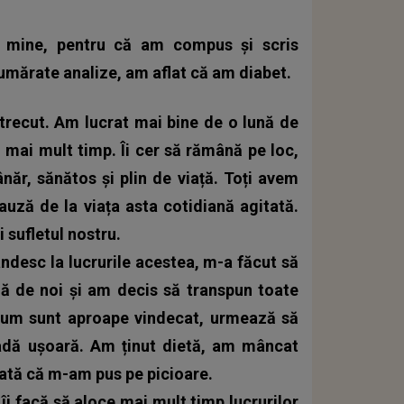
u mine, pentru că am compus și scris
numărate analize, am aflat că am diabet.
 trecut. Am lucrat mai bine de o lună de
lui mai mult timp. Îi cer să rămână pe loc,
ăr, sănătos și plin de viață. Toți avem
auză de la viața asta cotidiană agitată.
 sufletul nostru.
ndesc la lucrurile acestea, m-a făcut să
jă de noi și am decis să transpun toate
cum sunt aproape vindecat, urmează să
oadă ușoară. Am ținut dietă, am mâncat
ată că m-am pus pe picioare.
îi facă să aloce mai mult timp lucrurilor