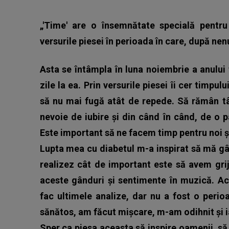
„'Time' are o însemnătate specială pentr
versurile piesei în perioada în care, după ne
Asta se întâmpla în luna noiembrie a anului
zile la ea. Prin versurile piesei îi cer timpu
să nu mai fugă atât de repede. Să rămân tân
nevoie de iubire și din când în când, de o p
Este important să ne facem timp pentru noi și
Lupta mea cu diabetul m-a inspirat să mă gâ
realizez cât de important este să avem gri
aceste gânduri și sentimente în muzică. A
fac ultimele analize, dar nu a fost o peri
sănătos, am făcut mișcare, m-am odihnit și i
Sper ca piesa aceasta să inspire oamenii, să 