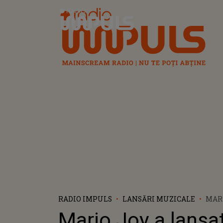
Radio Impuls
RADIO IMPULS
LANSĂRI MUZICALE
MARI
PIES
Mario Joy a lansa
VIAȚ