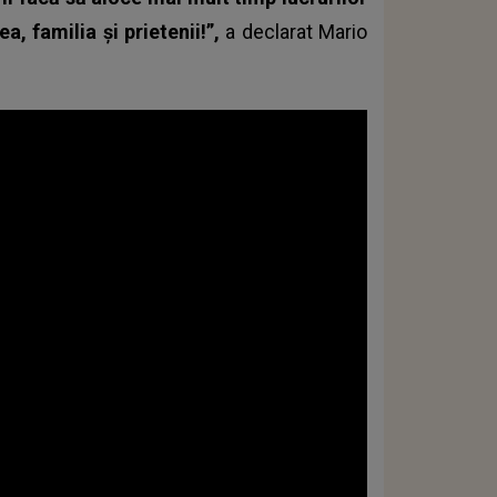
a, familia și prietenii!”,
a declarat Mario