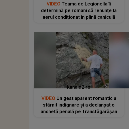
VIDEO
Teama de Legionella îi
determină pe români să renunțe la
aerul condiționat în plină caniculă
kanald2.ro
VIDEO
Un gest aparent romantic a
stârnit indignare și a declanșat o
anchetă penală pe Transfăgărășan