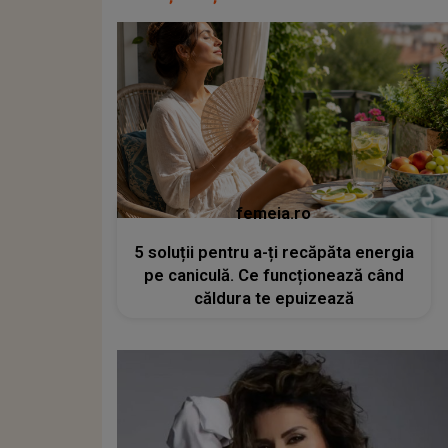
femeia.ro
5 soluții pentru a-ți recăpăta energia
pe caniculă. Ce funcționează când
căldura te epuizează