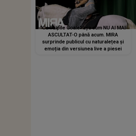
"Cu Tălpile Goale" așa cum NU AI MAI
ASCULTAT-O până acum. MIRA
surprinde publicul cu naturalețea și
emoția din versiunea live a piesei