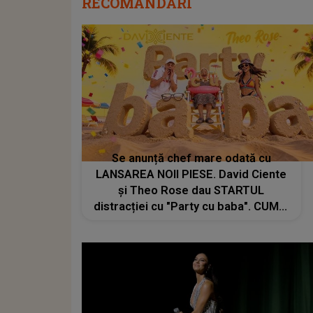
RECOMANDĂRI
Se anunță chef mare odată cu
LANSAREA NOII PIESE. David Ciente
și Theo Rose dau STARTUL
distracției cu "Party cu baba". CUM A
APĂRUT ideea melodiei: "De la o
întrebare simplă: cine a zis că..."