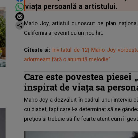
viața persoanlă a artistului.
Mario Joy, artistul cunoscut pe plan național
California a revenit cu un nou hit.
Citeste si:
Invitatul de 12| Mario Joy vorbeșt
adormeam fără o anumită melodie”
Care este povestea piesei 
inspirat de viața sa perso
Mario Joy a dezvăluit în cadrul unui interviu 
cu diabet, fapt care l-a determinat să se gând
prețios și trebuie să fie foarte atent cum îl ge