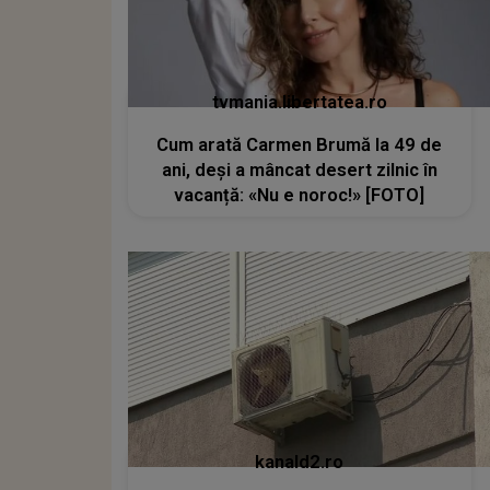
tvmania.libertatea.ro
Cum arată Carmen Brumă la 49 de
ani, deși a mâncat desert zilnic în
vacanță: «Nu e noroc!» [FOTO]
kanald2.ro