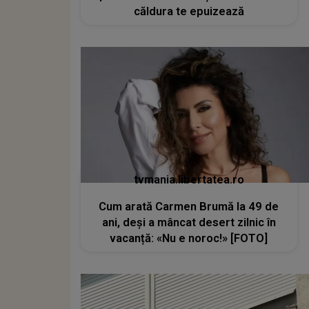
căldura te epuizează
tvmania.libertatea.ro
Cum arată Carmen Brumă la 49 de
ani, deși a mâncat desert zilnic în
vacanță: «Nu e noroc!» [FOTO]