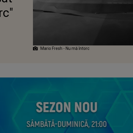
rc"
Mario Fresh - Nu mă întorc