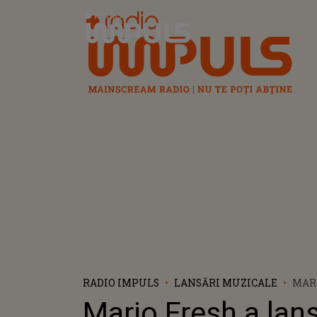
Radio Impuls
RADIO IMPULS
LANSĂRI MUZICALE
MAR
LANS
Mario Fresh a lan
MĂ 