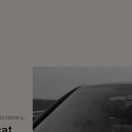
IO FRESH A
AT PIESA "NU
sat
ÎNTORC"