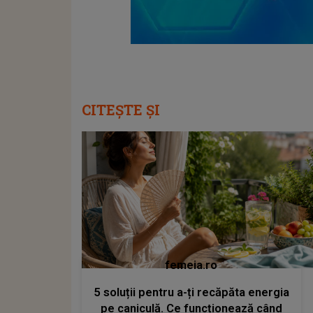
CITEȘTE ȘI
femeia.ro
5 soluții pentru a-ți recăpăta energia
pe caniculă. Ce funcționează când