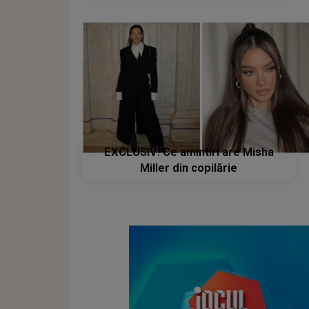
EXCLUSIV! Ce amintiri are Misha
Miller din copilărie