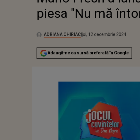
piesa "Nu mă înto
Publicat:
Autor:
joi, 12 decembrie 2024
Actualizat:
ADRIANA CHIRIAC
joi, 12 decembrie 2024
Adaugă-ne ca sursă preferată în Google