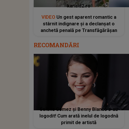
kanald2.ro
VIDEO
Un gest aparent romantic a
stârnit indignare și a declanșat o
anchetă penală pe Transfăgărășan
RECOMANDĂRI
Selena Gomez și Benny Blanco s-au
logodit! Cum arată inelul de logodnă
primit de artistă