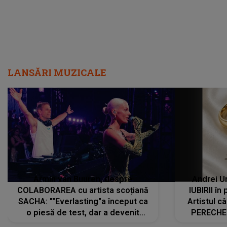
LANSĂRI MUZICALE
Armin van Buuren, despre
Andrei U
COLABORAREA cu artista scoțiană
IUBIRII în
SACHA: ""Everlasting"a început ca
Artistul 
o piesă de test, dar a devenit
PERECHE 
imediat preferata fanilor. Sacha și
care aleg