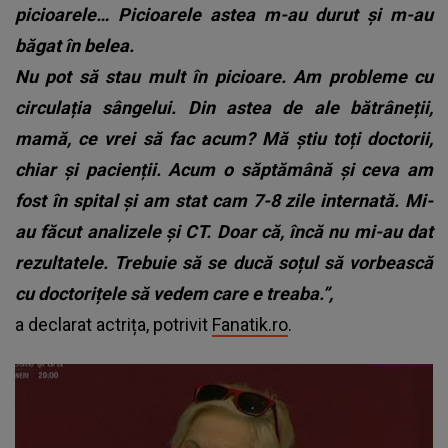
picioarele… Picioarele astea m-au durut și m-au
băgat în belea.
Nu pot să stau mult în picioare. Am probleme cu
circulația sângelui. Din astea de ale bătrâneții,
mamă, ce vrei să fac acum?
Mă știu toți doctorii,
chiar și pacienții. Acum o săptămână și ceva am
fost în spital și am stat cam 7-8 zile internată. Mi-
au făcut analizele și CT. Doar că, încă nu mi-au dat
rezultatele. Trebuie să se ducă soțul să vorbească
cu doctorițele să vedem care e treaba.”,
a declarat actrița, potrivit
Fanatik.ro
.