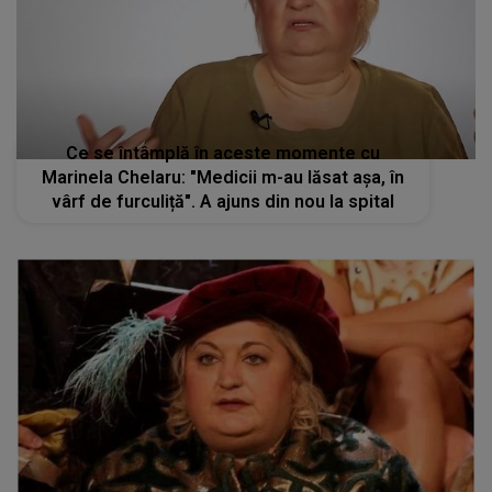
Ce se întâmplă în aceste momente cu
Marinela Chelaru: "Medicii m-au lăsat așa, în
vârf de furculiță". A ajuns din nou la spital