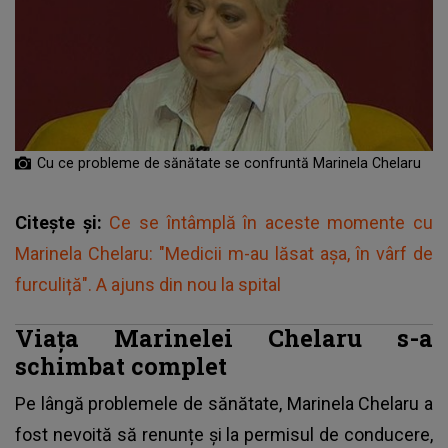
Cu ce probleme de sănătate se confruntă Marinela Chelaru
Citește și:
Ce se întâmplă în aceste momente cu
Marinela Chelaru: "Medicii m-au lăsat așa, în vârf de
furculiță". A ajuns din nou la spital
Viața Marinelei Chelaru s-a
schimbat complet
Pe lângă problemele de sănătate, Marinela Chelaru a
fost nevoită să renunțe și la permisul de conducere,