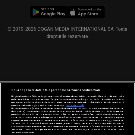
© 2019-2026 DOGAN MEDIA INTERNATIONAL SA, Toate
drepturile rezervate.
Nouă ne pasă ca datele tale personale să rămână confidențiale
Noi și partenerii noștri
589
stocăm și/sau accesăm informații pe dispozitivul dvs., precum identificatorii cookie unici pentru
prelucrarea datelor cu caracter personal. Puteți accepta sau gestiona preferințele dvs. făcând clic mai jos, respectiv vă
puteți opune utilizării unui interes legitim în orice moment pe pagina cu politica de confidențialitate. Aceste alegeri vor fi
raportate partenerilor noștri și nu vă vor afecta navigarea.
Mai multe detalii
Noi si partenerii nostri (retelele de socializare si agentiile de publicitate partenere, precum si furnizorii nostri de servicii de
date analitice) prelucram date pentru a permite website-ului sa functioneze, pentru a personaliza continutul si anunturile
publicitare afisate in functie de interesele si/sau profilul dvs., pentru a va oferi functionalitati aferente retelelor de
socializare si pentru a analiza traficul pe website. Beneficiati de drepturile prevazute de art. 15-22 din GDPR in legatura
cu prelucrarea datelor cu caracter personal. Aceste drepturi pot fi exercitate prin modalitatea indicata
aici
. Prin click pe
“ACCEPT TOATE”, acceptati folosirea tuturor Tehnologiilor de tip Cookie, care implica inclusiv acceptul dvs. cu privire la
stocarea/accesarea informatiilor de catre Vendor-ii cu care colaboram. Prin click pe “VREAU SA MODIFIC SETARILE
INDIVIDUAL” puteti schimba preferintele in mod individual, mai putin cele legate de cookie strict necesare pentru
functionarea website-ului.