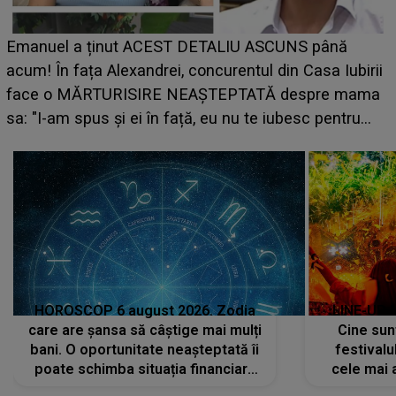
LINE-UP UNTOLD ONE, ziua 2. La ce oră urcă pe
scena principală a festivalului Zara Larsson? Artista
suedeză a ajuns deja în România și s-a filmat din
camera de hotel
a
HOROSCOP 6 august 2026. Zodia
LINE-UP 
care are șansa să câștige mai mulți
Cine sunt
bani. O oportunitate neașteptată îi
festivalu
poate schimba situația financiară
cele mai 
la început de lună
sc