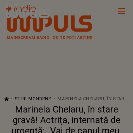
Radio Impuls
STIRI MONDENE
MARINELA CHELARU, ÎN STARE
GRAVĂ! ACTRIȚA, INTERNATĂ
Marinela Chelaru, în stare
DE URGENȚĂ: „VAI DE CAPUL
MEU, MI-A FOST RĂU”
gravă! Actrița, internată de
urgență: „Vai de capul meu,