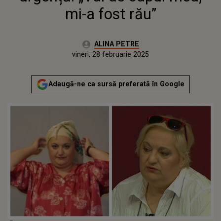
mi-a fost rău”
Autor:
ALINA PETRE
Publicat:
vineri, 28 februarie 2025
Actualizat:
vineri, 28 februarie 2025
Adaugă-ne ca sursă preferată în Google