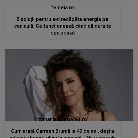
femeia.ro
5 soluții pentru a-ți recăpăta energia pe
caniculă. Ce funcționează când căldura te
epuizează
tvmania.libertatea.ro
Cum arată Carmen Brumă la 49 de ani, deși a
mâncat desert zilnic în vacanță: «Nu e noroc!»