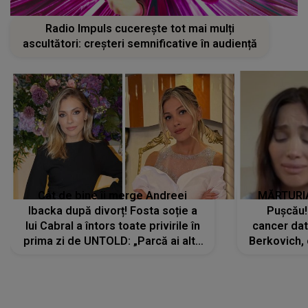
Radio Impuls cucerește tot mai mulți
ascultători: creșteri semnificative în audiență
Cât de bine îi merge Andreei
MĂRTURIA
Ibacka după divorț! Fosta soție a
Pușcău!
lui Cabral a întors toate privirile în
cancer dato
prima zi de UNTOLD: „Parcă ai altă
Berkovich, 
strălucire, emani putere,
accident ru
încredere, siguranță...”
Dacă nu 