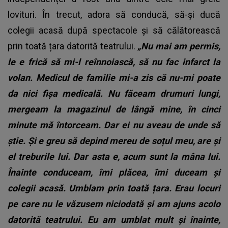
lovituri. În trecut, adora să conducă, să-și ducă
colegii acasă după spectacole și să călătorească
prin toată țara datorită teatrului.
„Nu mai am permis,
le e frică să mi-l reînnoiască, să nu fac infarct la
volan. Medicul de familie mi-a zis că nu-mi poate
da nici fișa medicală. Nu făceam drumuri lungi,
mergeam la magazinul de lângă mine, în cinci
minute mă întorceam. Dar ei nu aveau de unde să
știe. Și e greu să depind mereu de soțul meu, are și
el treburile lui. Dar asta e, acum sunt la mâna lui.
Înainte conduceam, îmi plăcea, îmi duceam și
colegii acasă. Umblam prin toată țara. Erau locuri
pe care nu le văzusem niciodată și am ajuns acolo
datorită teatrului. Eu am umblat mult și înainte,