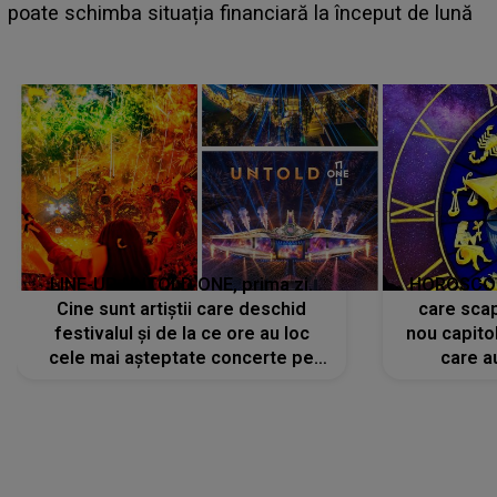
suedeză a ajuns 
ituația financiară la început de lună
camera de hotel
LINE-UP UNTOLD ONE, prima zi.
HOROSCOP 
Cine sunt artiștii care deschid
care scap
festivalul și de la ce ore au loc
nou capitol
cele mai așteptate concerte pe
care a
scena principală?
perioadă 