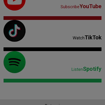
YouTube
Subscribe
TikTok
Watch
Spotify
Listen