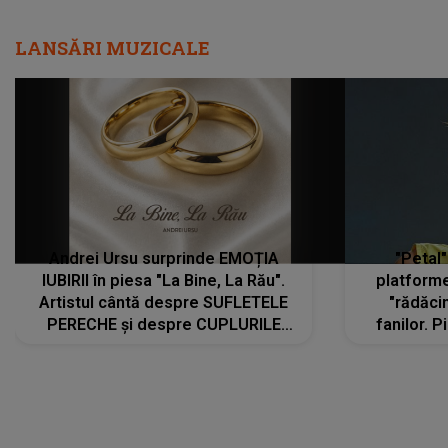
LANSĂRI MUZICALE
Andrei Ursu surprinde EMOȚIA
"Petal"
IUBIRII în piesa "La Bine, La Rău".
platforme
Artistul cântă despre SUFLETELE
"rădăci
PERECHE și despre CUPLURILE
fanilor. 
care aleg să meargă împreună pe
Arian
același drum, INDIFERENT DE CE LE
ascultă
REZERVĂ VIAȚA