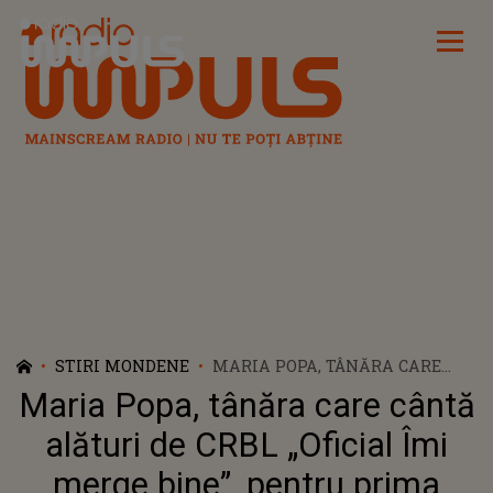
Radio Impuls
STIRI MONDENE
MARIA POPA, TÂNĂRA CARE
CÂNTĂ ALĂTURI DE CRBL
Maria Popa, tânăra care cântă
„OFICIAL ÎMI MERGE BINE”,
PENTRU PRIMA DATĂ LA RADIO
alături de CRBL „Oficial Îmi
merge bine”, pentru prima