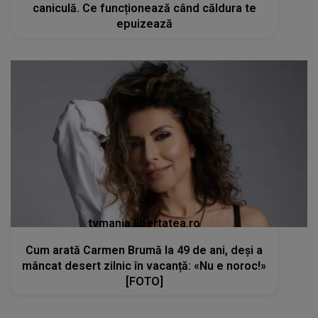
caniculă. Ce funcționează când căldura te
epuizează
tvmania.libertatea.ro
Cum arată Carmen Brumă la 49 de ani, deși a
mâncat desert zilnic în vacanță: «Nu e noroc!»
[FOTO]