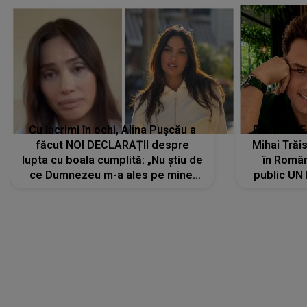
Cu lacrimi în ochi, Alina Pușcău a
REVEDERE
făcut NOI DECLARAȚII despre
Mihai Trăis
lupta cu boala cumplită: „Nu știu de
în Români
ce Dumnezeu m-a ales pe mine.
public UN
Am cancer la sân, am intrat în
"Nu știu ce
metastază...”