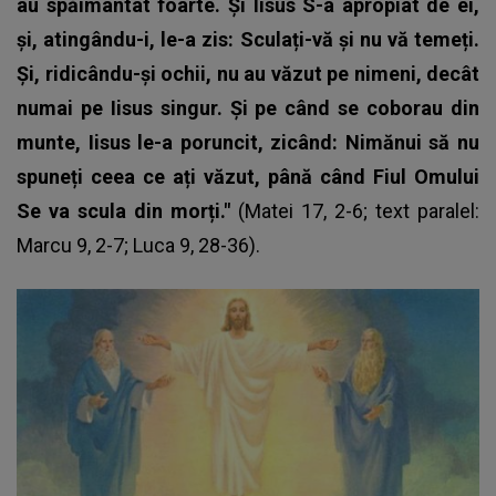
au spăimântat foarte. Și Iisus S-a apropiat de ei,
și, atingându-i, le-a zis: Sculați-vă și nu vă temeți.
Și, ridicându-și ochii, nu au văzut pe nimeni, decât
numai pe Iisus singur. Și pe când se coborau din
munte, Iisus le-a poruncit, zicând: Nimănui să nu
spuneți ceea ce ați văzut, până când Fiul Omului
Se va scula din morți."
(Matei 17, 2-6; text paralel:
Marcu 9, 2-7; Luca 9, 28-36).