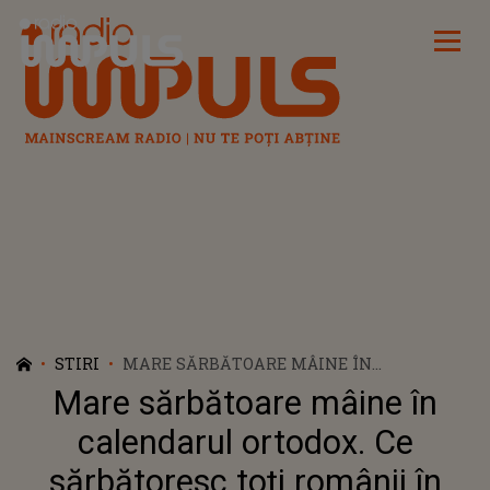
Radio Impuls
STIRI
MARE SĂRBĂTOARE MÂINE ÎN
CALENDARUL ORTODOX. CE SĂRBĂTORESC
Mare sărbătoare mâine în
TOȚI ROMÂNII ÎN ZIUA DE 6 AUGUST
calendarul ortodox. Ce
sărbătoresc toți românii în