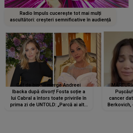
Radio Impuls cucerește tot mai mulți
ascultători: creșteri semnificative în audiență
Cât de bine îi merge Andreei
MĂRTURIA
Ibacka după divorț! Fosta soție a
Pușcău!
lui Cabral a întors toate privirile în
cancer dato
prima zi de UNTOLD: „Parcă ai altă
Berkovich, 
strălucire, emani putere,
accident ru
încredere, siguranță...”
Dacă nu 