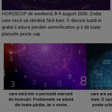
Emanuel a ținut ACEST DETALIU ASCUNS până
acum! În fața Alexandrei, concurentul din Casa Iubirii
face o MĂRTURISIRE NEAȘTEPTATĂ despre mama
sa: "I-am spus și ei în față, eu nu te iubesc pentru
că..."
HOROSCOP 7 august 2026. Zodia
HOROSCOP 
care intră într-o perioadă marcată
care are șa
de încercări. Problemele se adună
bani. O opo
din toate părțile, iar o veste
poate schi
neașteptată îi dă planurile peste
la