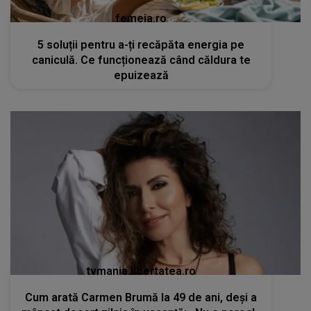
femeia.ro
5 soluții pentru a-ți recăpăta energia pe
caniculă. Ce funcționează când căldura te
epuizează
tvmania.libertatea.ro
Cum arată Carmen Brumă la 49 de ani, deși a