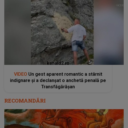
kanald2.ro
VIDEO
Un gest aparent romantic a stârnit
indignare și a declanșat o anchetă penală pe
Transfăgărășan
RECOMANDĂRI