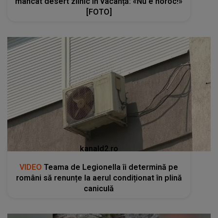
mâncat desert zilnic în vacanță: «Nu e noroc!»
[FOTO]
kanald2.ro
VIDEO
Teama de Legionella îi determină pe
români să renunțe la aerul condiționat în plină
caniculă