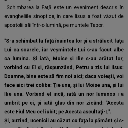
Schimbarea la Faţă este un eveniment descris în
evangheliile sinoptice, în care Iisus a fost văzut de
apostolii săi într-o lumină, pe muntele Tabor.
"S-a schimbat la faţă înaintea lor şi a strălucit faţa
Lui ca soarele, iar veşmintele Lui s-au făcut albe
ca lumina. Şi iată, Moise şi Ilie s-au arătat lor,
vorbind cu El şi, răspunzând, Petru a zis lui Iisus:
Doamne, bine este să fim noi aici; daca voieşti, voi
face aici trei colibe: Ţie una, şi lui Moise una, şi lui
Ilie una. Vorbind el incă, iată un nor luminos i-a
umbrit pe ei, şi iată glas din nor zicând: "Acesta
este Fiul Meu cel iubit; pe Acesta ascultaţi-L".
Şi, auzind, ucenicii au căzut cu faţa la pământ şi s-