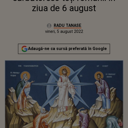
ziua de 6 august
Autor:
RADU TANASE
Publicat:
joi, 5 august 2021
Actualizat:
vineri, 5 august 2022
Adaugă-ne ca sursă preferată în Google