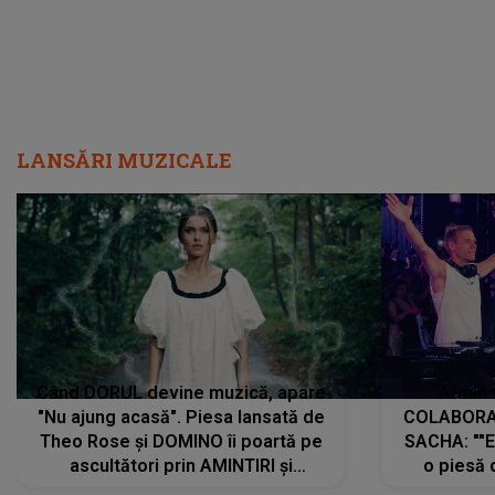
LANSĂRI MUZICALE
Când DORUL devine muzică, apare
Armin 
"Nu ajung acasă". Piesa lansată de
COLABORAR
Theo Rose și DOMINO îi poartă pe
SACHA: ""E
ascultători prin AMINTIRI și
o piesă 
REGĂSIRI, iar drumul emoțiilor
imediat pre