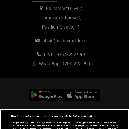
Bd. Mărăști 65-67,
Romexpo Intrarea C,
Pavilion T, sector 1
office@radioimpuls.ro
LIVE : 0754-222.999
WhatsApp: 0754-222.999
© 2019-2026 DOGAN MEDIA INTERNATIONAL SA, Toate
Nouă ne pasă ca datele tale personale să rămână confidențiale
drepturile rezervate.
Noi și partenerii noștri
589
stocăm și/sau accesăm informații pe dispozitivul dvs., precum identificatorii cookie unici pentru
prelucrarea datelor cu caracter personal. Puteți accepta sau gestiona preferințele dvs. făcând clic mai jos, respectiv vă
puteți opune utilizării unui interes legitim în orice moment pe pagina cu politica de confidențialitate. Aceste alegeri vor fi