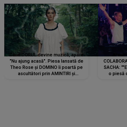
Când DORUL devine muzică, apare
Armin 
"Nu ajung acasă". Piesa lansată de
COLABORAR
Theo Rose și DOMINO îi poartă pe
SACHA: ""E
ascultători prin AMINTIRI și
o piesă 
REGĂSIRI, iar drumul emoțiilor
imediat pre
trece prin sufletul publicului:
cu mine șt
"Pentru toți cei care au plecat
păstrăm do
departe ca să le fie mai bine"