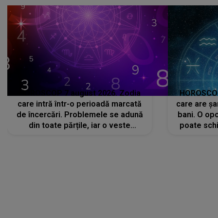
că..."
HOROSCOP 7 august 2026. Zodia
HOROSCOP 
care intră într-o perioadă marcată
care are șa
de încercări. Problemele se adună
bani. O opo
din toate părțile, iar o veste
poate schi
neașteptată îi dă planurile peste
la
cap