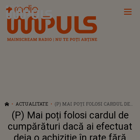
Radio Impuls
ACTUALITATE
(P) MAI POȚI FOLOSI CARDUL DE
CUMPĂRĂTURI DACĂ AI
(P) Mai poți folosi cardul de
EFECTUAT DEJA O ACHIZIȚIE ÎN
RATE FĂRĂ DOBÂNDĂ? TRUCURI
cumpărături dacă ai efectuat
SIMPLE PENTRU PLĂȚI RELAXATE
deja o achiziție în rate fără