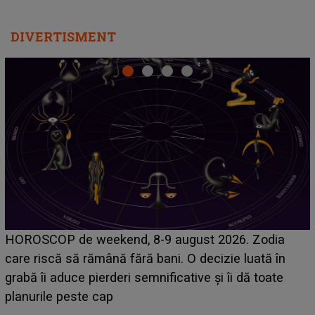
DIVERTISMENT
Emanuel a ținut ACEST DETALIU ASCUNS până
acum! În fața Alexandrei, concurentul din Casa Iubirii
face o MĂRTURISIRE NEAȘTEPTATĂ despre mama
sa: "I-am spus și ei în față, eu nu te iubesc pentru