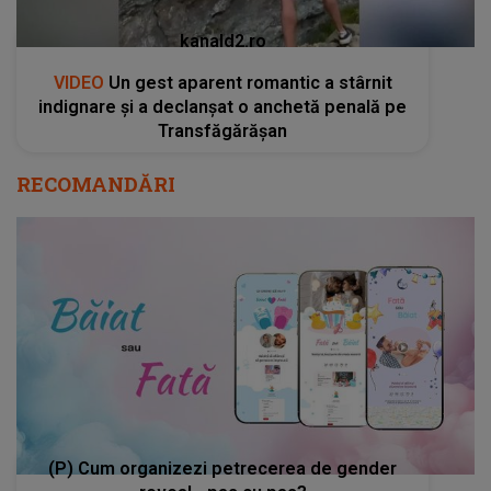
kanald2.ro
VIDEO
Un gest aparent romantic a stârnit
indignare și a declanșat o anchetă penală pe
Transfăgărășan
RECOMANDĂRI
(P) Cum organizezi petrecerea de gender