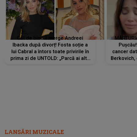
Cât de bine îi merge Andreei
MĂRTURIA
Ibacka după divorț! Fosta soție a
Pușcău!
lui Cabral a întors toate privirile în
cancer dato
prima zi de UNTOLD: „Parcă ai altă
Berkovich, 
strălucire, emani putere,
accident ru
încredere, siguranță...”
Dacă nu 
LANSĂRI MUZICALE