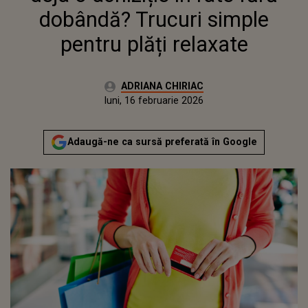
dobândă? Trucuri simple
pentru plăți relaxate
Autor:
ADRIANA CHIRIAC
Publicat:
luni, 16 februarie 2026
Actualizat:
luni, 16 februarie 2026
Adaugă-ne ca sursă preferată în Google