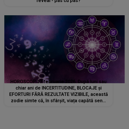
reveal - pas cu pas?
HOROSCOP 17 februarie 2026. După luni sau
chiar ani de INCERTITUDINE, BLOCAJE și
EFORTURI FĂRĂ REZULTATE VIZIBILE, această
zodie simte că, în sfârșit, viața capătă sens.
A rezistat în tăcere... iar acum destinul îi
pregătește o surpriză uriașă