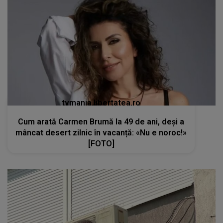
tvmania.libertatea.ro
Cum arată Carmen Brumă la 49 de ani, deși a
mâncat desert zilnic în vacanță: «Nu e noroc!»
[FOTO]