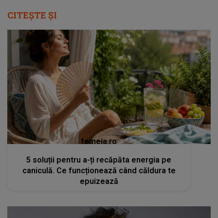
CITEȘTE ȘI
femeia.ro
5 soluții pentru a-ți recăpăta energia pe
caniculă. Ce funcționează când căldura te
epuizează