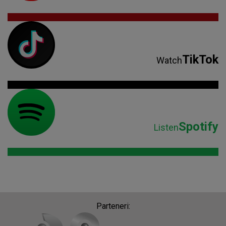
TikTok
Watch
Spotify
Listen
Parteneri: