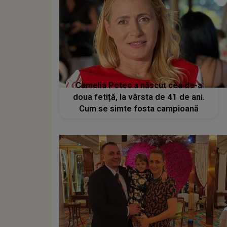
Camelia Potec a născut cea de-a
doua fetiță, la vârsta de 41 de ani.
Cum se simte fosta campioană