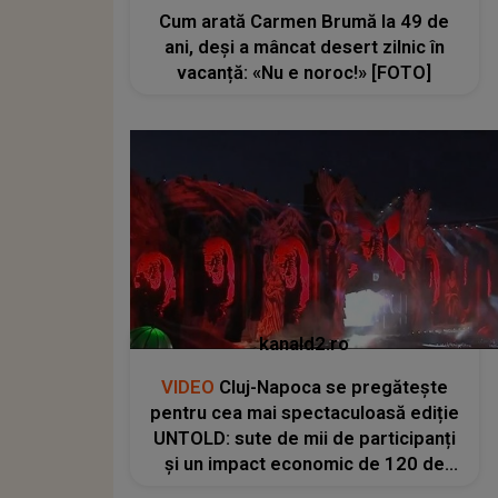
Cum arată Carmen Brumă la 49 de
ani, deși a mâncat desert zilnic în
vacanță: «Nu e noroc!» [FOTO]
kanald2.ro
VIDEO
Cluj-Napoca se pregătește
pentru cea mai spectaculoasă ediție
UNTOLD: sute de mii de participanți
și un impact economic de 120 de
milioane de euro