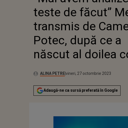
DE CAME
teste de făcut” M
DUPĂ CE
DOILEA 
transmis de Came
Potec, după ce a
născut al doilea c
Autor:
Publicat:
ALINA PETRE
vineri, 27 octombrie 2023
Adaugă-ne ca sursă preferată în Google