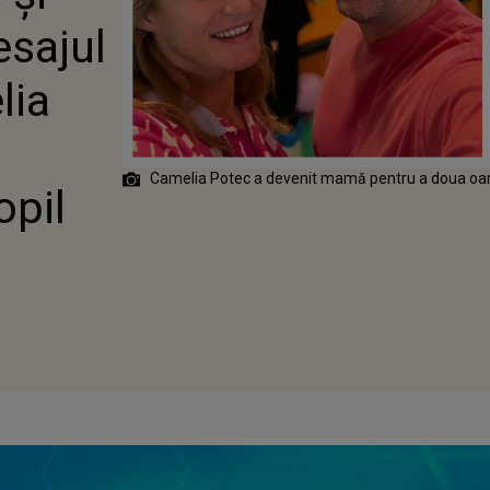
LIA POTEC,
esajul
 A NĂSCUT AL
COPIL
lia
Camelia Potec a devenit mamă pentru a doua oa
opil