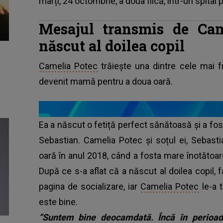
marți, 24 octombrie, a doua fiică, într-un spital p
Mesajul transmis de Cam
născut al doilea copil
Camelia Potec
trăiește una dintre cele mai f
devenit mamă pentru a doua oară.
Ea a născut o fetiță perfect sănătoasă și a fos
Sebastian. Camelia Potec și soțul ei, Sebasti
oară în anul 2018, când a fosta mare înotătoar
După ce s-a aflat că a născut al doilea copil, f
pagina de socializare, iar
Camelia Potec
le-a 
este bine.
”Suntem bine deocamdată. Încă în perioa