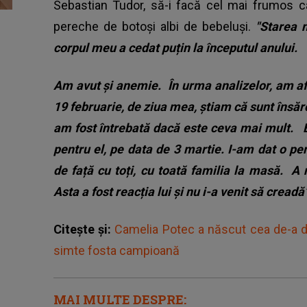
Sebastian Tudor, să-i facă cel mai frumos ca
pereche de botoși albi de bebeluși.
"Starea 
corpul meu a cedat puțin la începutul anului.
Am avut și anemie.
În urma analizelor, am a
19 februarie, de ziua mea, știam că sunt însăr
am fost întrebată dacă este ceva mai mult.
pentru el, pe data de 3 martie.
I-am dat o pe
de față cu toți, cu toată familia la masă.
A 
Asta a fost reacția lui și nu i-a venit să creadă
Citește și:
Camelia Potec a născut cea de-a do
simte fosta campioană
MAI MULTE DESPRE: