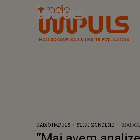
Radio Impuls
RADIO IMPULS
STIRI MONDENE
”MAI AV
TESTE D
”Mai avem analize
MESAJU