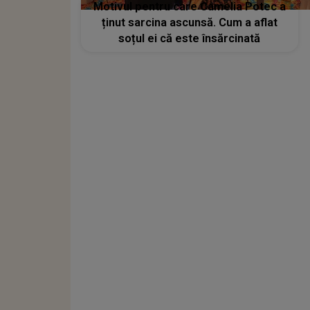
Motivul pentru care Camelia Potec a
ținut sarcina ascunsă. Cum a aflat
soțul ei că este însărcinată