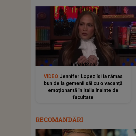
kanald2.ro
VIDEO
Jennifer Lopez își ia rămas
bun de la gemenii săi cu o vacanță
emoționantă în Italia înainte de
facultate
RECOMANDĂRI