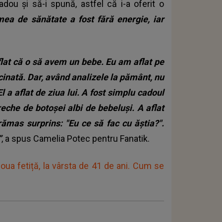
dou și să-i spună, astfel că i-a oferit o
mea de sănătate a fost fără energie, iar
flat că o să avem un bebe. Eu am aflat pe
cinată. Dar, având analizele la pământ, nu
El a aflat de ziua lui. A fost simplu cadoul
reche de botoșei albi de bebeluși.
A aflat
rămas surprins: "Eu ce să fac cu ăștia?".
”
, a spus Camelia Potec pentru Fanatik.
ua fetiță, la vârsta de 41 de ani. Cum se