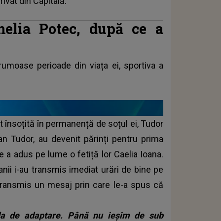
rivat din Capitală.
elia Potec, după ce a
rumoase perioade din viața ei, sportiva a
t însoțită în permanență de soțul ei, Tudor
an Tudor, au devenit părinți pentru prima
e a adus pe lume o fetiță lor Caelia Ioana.
anii i-au transmis imediat urări de bine pe
transmis un mesaj prin care le-a spus că
da de adaptare. Până nu ieșim de sub