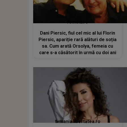
femeia.ro
Dani Piersic, fiul cel mic al lui Florin
Piersic, apariție rară alături de soția
sa. Cum arată Orsolya, femeia cu
care s-a căsătorit în urmă cu doi ani
tvmania.libertatea.ro