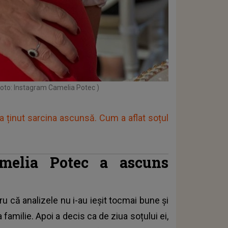
foto: Instagram Camelia Potec )
a ținut sarcina ascunsă. Cum a aflat soțul
melia Potec a ascuns
u că analizele nu i-au ieșit tocmai bune și
amilie. Apoi a decis ca de ziua soțului ei,