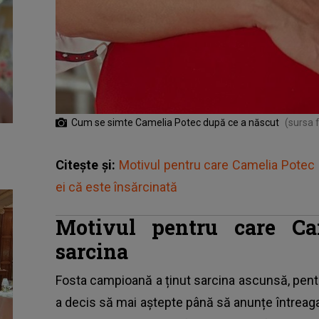
Cum se simte Camelia Potec după ce a născut
(sursa 
Citește și:
Motivul pentru care Camelia Potec 
ei că este însărcinată
Motivul pentru care Ca
sarcina
Fosta campioană a ținut sarcina ascunsă, pentr
a decis să mai aștepte până să anunțe întreaga f