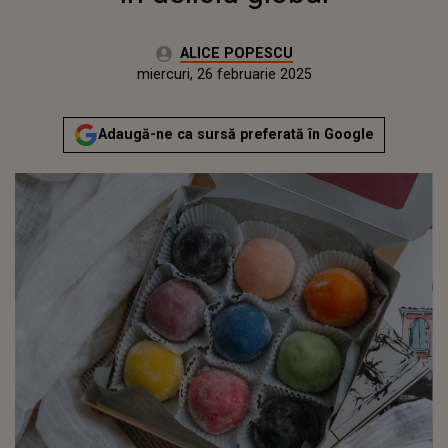
Autor:
ALICE POPESCU
Publicat:
luni, 26 februarie 2024
Actualizat:
miercuri, 26 februarie 2025
Adaugă-ne ca sursă preferată în Google