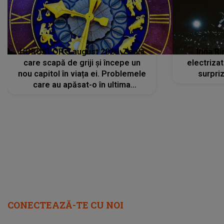
HOROSCOP 5 august 2026. Zodia
Irina R
care scapă de griji și începe un
electriza
nou capitol în viața ei. Problemele
surpri
care au apăsat-o în ultima
perioadă își găsesc, în sfârșit,
rezolvarea
CONECTEAZĂ-TE CU NOI