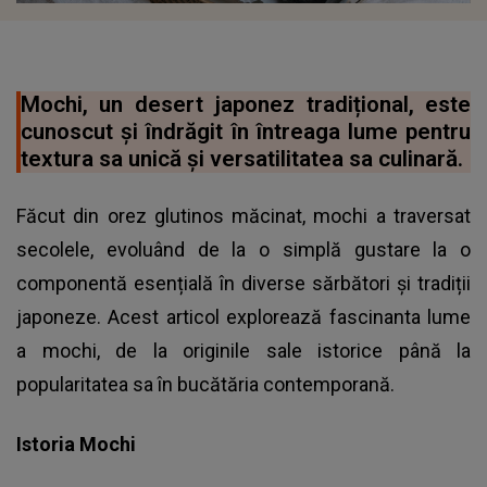
Mochi, un desert japonez tradițional, este
cunoscut și îndrăgit în întreaga lume pentru
textura sa unică și versatilitatea sa culinară.
Făcut din orez glutinos măcinat, mochi a traversat
secolele, evoluând de la o simplă gustare la o
componentă esențială în diverse sărbători și tradiții
japoneze. Acest articol explorează fascinanta lume
a mochi, de la originile sale istorice până la
popularitatea sa în bucătăria contemporană.
Istoria Mochi