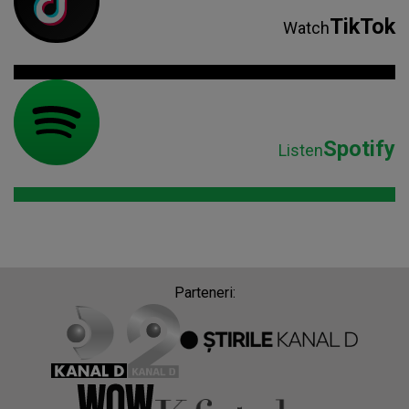
TikTok
Watch
Spotify
Listen
Parteneri: