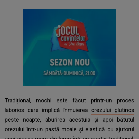
Tradițional, mochi este făcut printr-un proces
laborios care implică înmuierea
orezului glutinos
peste noapte, aburirea acestuia și apoi bătutul
orezului într-un pastă moale și elastică cu ajutorul
unui ciocan mare din lemn într-un mortar tradițional.