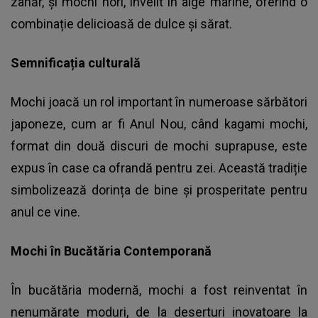
zahăr, și mochi nori, învelit în alge marine, oferind o
combinație delicioasă de dulce și sărat.
Semnificația culturală
Mochi joacă un rol important în numeroase sărbători
japoneze, cum ar fi Anul Nou, când kagami mochi,
format din două discuri de mochi suprapuse, este
expus în case ca ofrandă pentru zei. Această tradiție
simbolizează dorința de bine și prosperitate pentru
anul ce vine.
Mochi în Bucătăria Contemporană
În bucătăria modernă, mochi a fost reinventat în
nenumărate moduri, de la deserturi inovatoare la