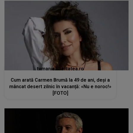
tvmania.libertatea.ro
Cum arată Carmen Brumă la 49 de ani, deși a
mâncat desert zilnic în vacanță: «Nu e noroc!»
[FOTO]