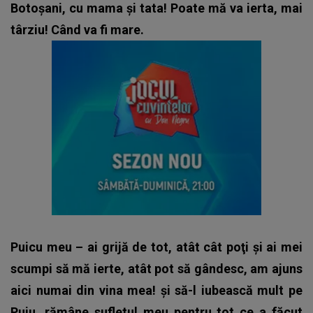
Botoşani, cu mama şi tata! Poate mă va ierta, mai
târziu! Când va fi mare.
Puicu meu – ai grijă de tot, atât cât poţi şi ai mei
scumpi să mă ierte, atât pot să gândesc, am ajuns
aici numai din vina mea! şi să-l iubească mult pe
Puiu, rămâne sufletul meu pentru tot ce a făcut