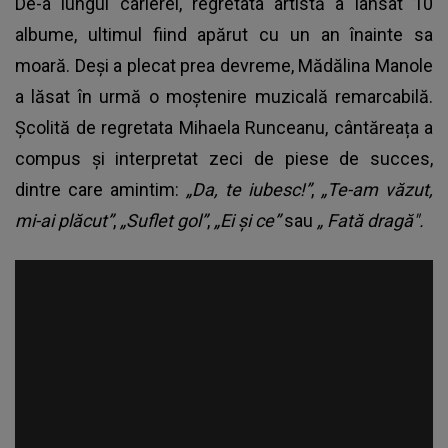
De-a lungul carierei, regretata artistă a lansat 10
albume, ultimul fiind apărut cu un an înainte sa
moară. Deși a plecat prea devreme,
Mădălina Manole
a lăsat în urmă o moștenire muzicală remarcabilă
.
Școlită de regretata Mihaela Runceanu, cântăreața a
compus și interpretat zeci de piese de succes,
dintre care amintim:
„Da, te iubesc!”
,
„Te-am văzut,
mi-ai plăcut”
,
„Suflet gol”
,
„Ei și ce”
sau
„ Fată dragă".