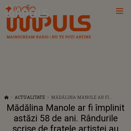
Radio Impuls
ACTUALITATE
MĂDĂLINA MANOLE AR FI
ÎMPLINIT ASTĂZI 58 DE ANI.
Mădălina Manole ar fi împlinit
RÂNDURILE SCRISE DE FRATELE
ARTISTEI AU FRÂNT INIMILE
astăzi 58 de ani. Rândurile
TUTUROR: "15 ANI DE LA
scrise de fratele artistei au
DISPARIȚIA TA SORA MEA, 15 ANI