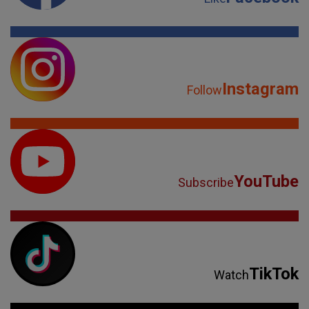
Instagram
Follow
YouTube
Subscribe
TikTok
Watch