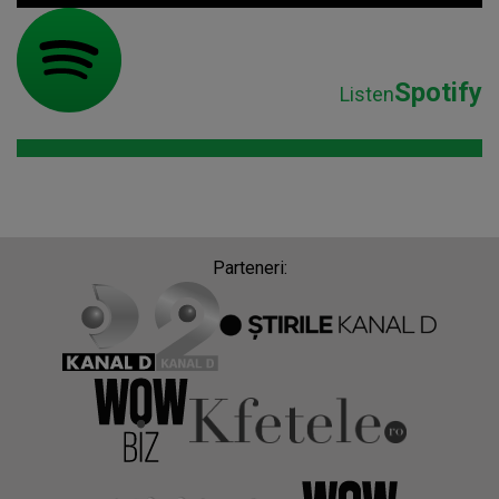
Spotify
Listen
Parteneri: