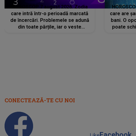
HOROSCOP 7 august 2026. Zodia
HOROSCOP 
care intră într-o perioadă marcată
care are șa
de încercări. Problemele se adună
bani. O opo
din toate părțile, iar o veste
poate schi
neașteptată îi dă planurile peste
la
cap
CONECTEAZĂ-TE CU NOI
Facebook
Like