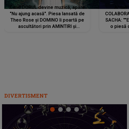
Când DORUL devine muzică, apare
Armin 
"Nu ajung acasă". Piesa lansată de
COLABORAR
Theo Rose și DOMINO îi poartă pe
SACHA: ""E
ascultători prin AMINTIRI și
o piesă 
REGĂSIRI, iar drumul emoțiilor
imediat pre
trece prin sufletul publicului:
cu mine șt
"Pentru toți cei care au plecat
păstrăm do
departe ca să le fie mai bine"
DIVERTISMENT