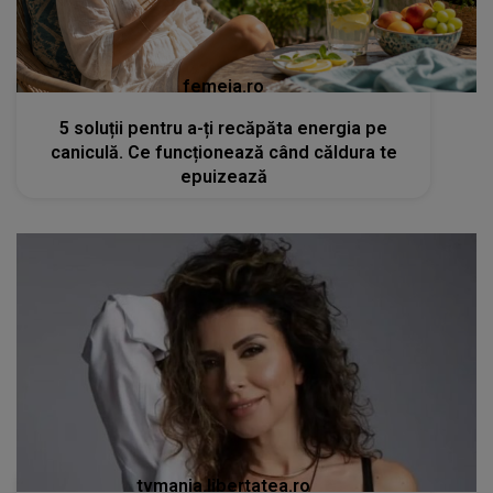
femeia.ro
5 soluții pentru a-ți recăpăta energia pe
caniculă. Ce funcționează când căldura te
epuizează
tvmania.libertatea.ro