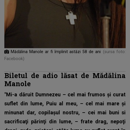
Mădălina Manole ar fi împlinit astăzi 58 de ani
(sursa foto:
Facebook)
Biletul de adio lăsat de Mădălina
Manole
"Mi-a dăruit Dumnezeu – cel mai frumos şi curat
suflet din lume, Puiu al meu, – cel mai mare şi
minunat dar, copilaşul nostru, – cei mai buni si
sacrificaţi părinţi din lume, – frate drag, nepoţi