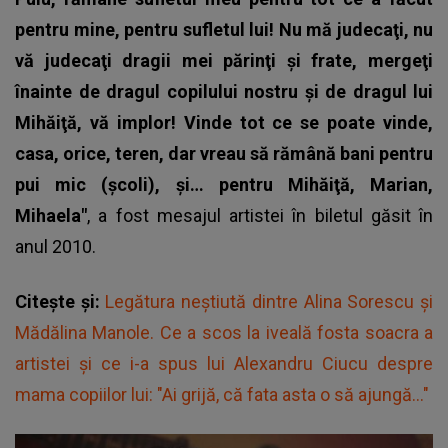
pentru mine, pentru sufletul lui! Nu mă judecaţi, nu
vă judecaţi dragii mei părinţi şi frate, mergeţi
înainte de dragul copilului nostru şi de dragul lui
Mihăiţă, vă implor! Vinde tot ce se poate vinde,
casa, orice, teren, dar vreau să rămână bani pentru
pui mic (şcoli), şi… pentru Mihăiţă, Marian,
Mihaela"
, a fost mesajul artistei în biletul găsit în
anul 2010.
Citește și:
Legătura neștiută dintre Alina Sorescu și
Mădălina Manole. Ce a scos la iveală fosta soacra a
artistei și ce i-a spus lui Alexandru Ciucu despre
mama copiilor lui: "Ai grijă, că fata asta o să ajungă..."