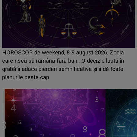
Emanuel a ținut ACEST DETALIU ASCUNS până
acum! În fața Alexandrei, concurentul din Casa Iubirii
face o MĂRTURISIRE NEAȘTEPTATĂ despre mama
sa: "I-am spus și ei în față, eu nu te iubesc pentru
că..."