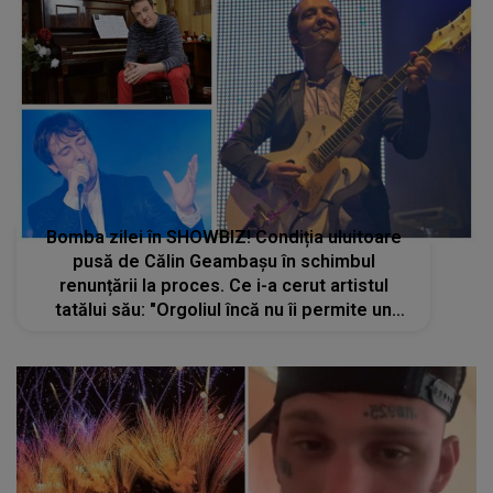
Bomba zilei în SHOWBIZ! Condiția uluitoare
pusă de Călin Geambașu în schimbul
renunțării la proces. Ce i-a cerut artistul
tatălui său: "Orgoliul încă nu îi permite un
gest atât de simplu și firesc"