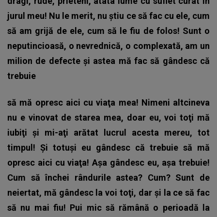
dragi, rude, prieteni, atâta lume cu suflet curat în
jurul meu! Nu le merit, nu ştiu ce să fac cu ele, cum
să am grijă de ele, cum să le fiu de folos! Sunt o
neputincioasă, o nevrednică, o complexată, am un
milion de defecte şi astea mă fac să gândesc că
trebuie
să mă opresc aici cu viaţa mea! Nimeni altcineva
nu e vinovat de starea mea, doar eu, voi toţi mă
iubiţi şi mi-aţi arătat lucrul acesta mereu, tot
timpul! Și totuşi eu gândesc că trebuie să mă
opresc aici cu viaţa! Aşa gândesc eu, aşa trebuie!
Cum să închei rândurile astea? Cum? Sunt de
neiertat, mă gândesc la voi toţi, dar şi la ce să fac
să nu mai fiu! Pui mic să rămână o perioadă la