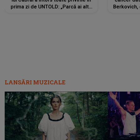
prima zi de UNTOLD: „Parcă ai altă
Berkovich, 
strălucire, emani putere,
accident ru
încredere, siguranță...”
Dacă nu 
LANSĂRI MUZICALE