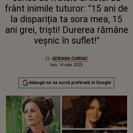
GREI, TRIȘTI! DUREREA RĂMÂNE
frânt inimile tuturor: "15 ani de
VEȘNIC ÎN SUFLET!"
la dispariția ta sora mea, 15
ani grei, triști! Durerea rămâne
veșnic în suflet!"
Autor:
ADRIANA CHIRIAC
Publicat:
luni, 14 iulie 2025
Adaugă-ne ca sursă preferată în Google