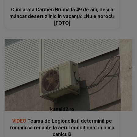
Cum arată Carmen Brumă la 49 de ani, deși a
mâncat desert zilnic în vacanță: «Nu e noroc!»
[FOTO]
kanald2.ro
VIDEO
Teama de Legionella îi determină pe
români să renunțe la aerul condiționat în plină
caniculă