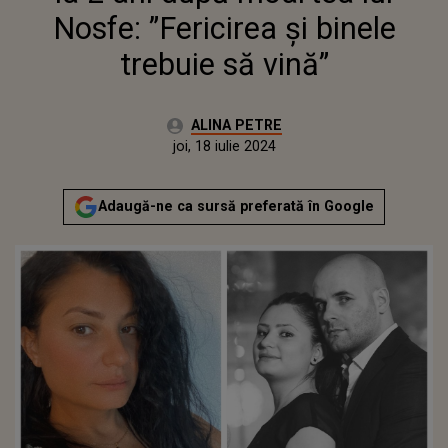
Nosfe: ”Fericirea și binele
trebuie să vină”
Autor:
ALINA PETRE
Publicat:
joi, 18 iulie 2024
Actualizat:
joi, 18 iulie 2024
Adaugă-ne ca sursă preferată în Google