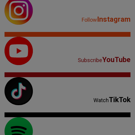
Instagram
Follow
YouTube
Subscribe
TikTok
Watch