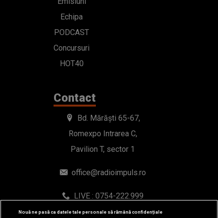
Emisiuni
Echipa
PODCAST
Concursuri
HOT40
Contact
Bd. Mărăști 65-67,
Romexpo Intrarea C,
Pavilion T, sector 1
office@radioimpuls.ro
LIVE : 0754-222.999
WhatsApp: 0754-222.999
Nouă ne pasă ca datele tale personale să rămână confidențiale