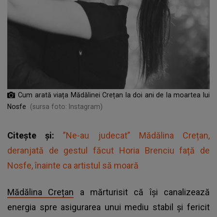
Cum arată viața Mădălinei Crețan la doi ani de la moartea lui
Nosfe
(sursa foto: Instagram)
Citește și:
”Ne-au judecat” Mădălina Crețan,
deranjată de gestul făcut Horia Brenciu față de
Nosfe, înainte ca artistul să moară
Mădălina Crețan
a mărturisit că își canalizează
energia spre asigurarea unui mediu stabil și fericit