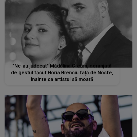
”Ne-au judecat” Mădălina Crețan, deranjată
de gestul făcut Horia Brenciu față de Nosfe,
înainte ca artistul să moară