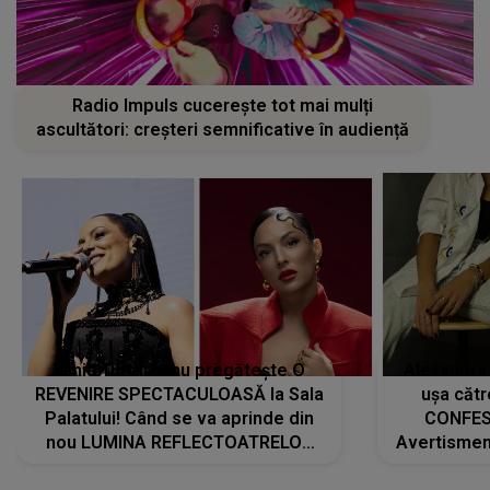
Radio Impuls cucerește tot mai mulți
ascultători: creșteri semnificative în audiență
Tania Turtureanu pregătește O
Alexandra
REVENIRE SPECTACULOASĂ la Sala
ușa cătr
Palatului! Când se va aprinde din
CONFES
nou LUMINA REFLECTOATRELOR
Avertismentu
pentru artistă: " Vor fi multe
rămas ÎNT