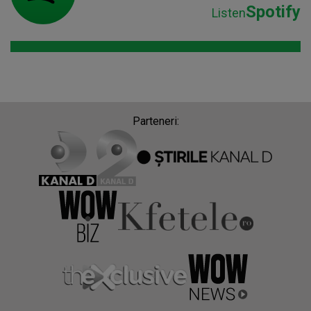
Spotify
Listen
Parteneri: