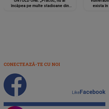
UNTOLD ONE: „Practic, nu ar
vulnerabil
încăpea pe multe stadioane din
exista în
lume”. Evenimentul începe joi, 6
august 2026
CONECTEAZĂ-TE CU NOI
Facebook
Like