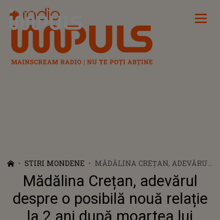
Radio Impuls
STIRI MONDENE
MĂDĂLINA CREȚAN, ADEVĂRUL
DESPRE O POSIBILĂ NOUĂ
Mădălina Crețan, adevărul
RELAȚIE LA 2 ANI DUPĂ
MOARTEA LUI NOSFE:
despre o posibilă nouă relație
”FERICIREA ȘI BINELE TREBUIE
la 2 ani după moartea lui
SĂ VINĂ”