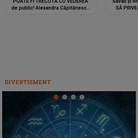
POATE FI TRECUTĂ CU VEDEREA
Savali și Ri
de public! Alexandra Căpitănescu
SĂ PRIV
a lansat VERSIUNEA LIVE a piesei
DIVERTISMENT