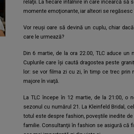
relaţii. La fiecare întâlnire în care încearcă să
momente emoţionante, iar alteori se regăsesc î
Vor reuşi oare să devină un cuplu, chiar dacă î
care le urmează?
Din 6 martie, de la ora 22.00, TLC aduce un n
Cuplurile care îşi caută dragostea peste gran
lor: se vor filma zi cu zi, în timp ce trec prin n
majore în viaţă.
La TLC începe în 12 martie, de la 21:00, o n
sezonul cu numărul 21. La Kleinfeld Bridal, c
totul este despre fashion, poveştile inedite de 
familie. Consultanţii în fashion se asigură că