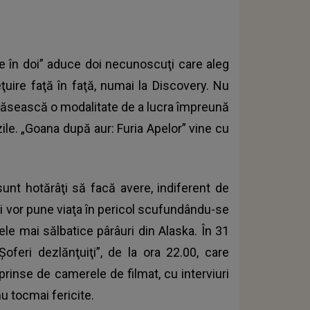
ire în doi” aduce doi necunoscuţi care aleg
ţuire faţă în faţă, numai la Discovery. Nu
 găsească o modalitate de a lucra împreună
zile. „Goana după aur: Furia Apelor” vine cu
sunt hotărâţi să facă avere, indiferent de
 îşi vor pune viaţa în pericol scufundându-se
ele mai sălbatice pârâuri din Alaska. În 31
feri dezlănţuiţi”, de la ora 22.00, care
prinse de camerele de filmat, cu interviuri
u tocmai fericite.