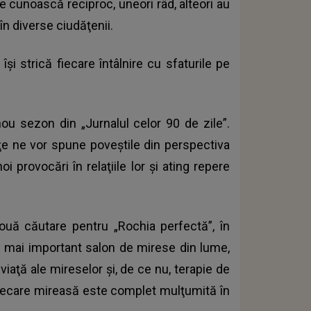
 se cunoască reciproc, uneori râd, alteori au
n diverse ciudăţenii.
şi strică fiecare întâlnire cu sfaturile pe
ou sezon din „Jurnalul celor 90 de zile”.
iţe ne vor spune poveştile din perspectiva
oi provocări în relaţiile lor şi ating repere
ouă căutare pentru „Rochia perfectă”, în
el mai important salon de mirese din lume,
viaţă ale mireselor şi, de ce nu, terapie de
 fiecare mireasă este complet mulţumită în