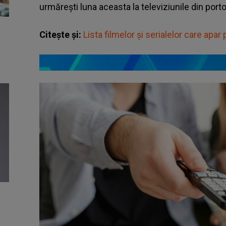
urmărești luna aceasta la televiziunile din port
Citește și:
Lista filmelor și serialelor care ap