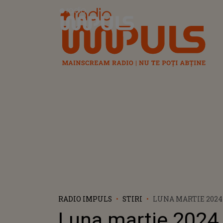
Radio Impuls
RADIO IMPULS
STIRI
LUNA MARTIE 2024
TELEVIZIUNILE DI
Luna martie 2024
WARNER BROS. DIS