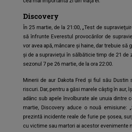
cea mai importantă zi din viaţa ei.
Discovery
În 25 martie, de la 21:00, „Test de supravieţu
să înfrunte Everestul provocărilor de supravie
vor avea apă, mâncare şi haine, dar trebuie să
şi de a supravieţui în sălbăticie timp de 21 de 
sezonul 7 pe 26 martie, de la ora 22:00.
Minerii de aur Dakota Fred şi fiul său Dustin 
riscuri. Dar, pentru a găsi marele câştig în aur,
adânc sub apele învolburate ale unuia dintre c
martie, Discovery aduce o nouă emisiune: „Şo
prezintă incidente reale de furie pe şosea, sur
cu victime sau martori ai acestor evenimente n