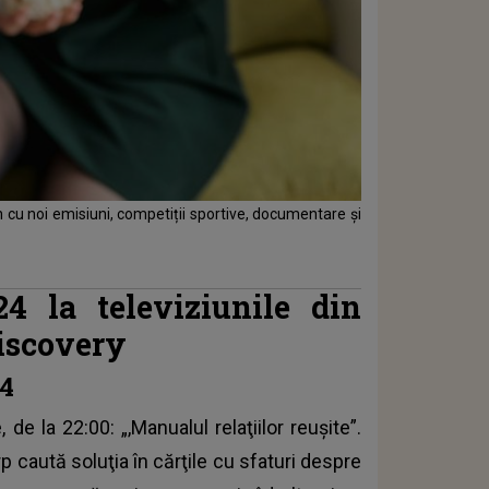
in cu noi emisiuni, competiții sportive, documentare și
24 la televiziunile din
Discovery
24
de la 22:00: „,Manualul relaţiilor reuşite”.
rp caută soluţia în cărţile cu sfaturi despre