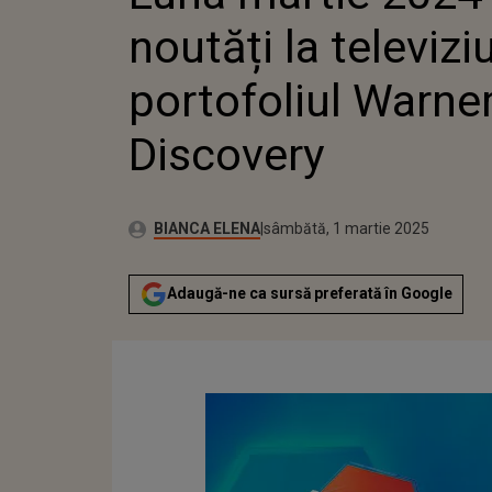
noutăți la televizi
portofoliul Warner
Discovery
Publicat:
Autor:
vineri, 1 martie 2024
Actualizat:
BIANCA ELENA
sâmbătă, 1 martie 2025
Adaugă-ne ca sursă preferată în Google