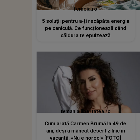
femeia.ro
5 soluții pentru a-ți recăpăta energia
pe caniculă. Ce funcționează când
căldura te epuizează
tvmania.libertatea.ro
Cum arată Carmen Brumă la 49 de
ani, deși a mâncat desert zilnic în
vacanță: «Nu e noroc!» [FOTO]