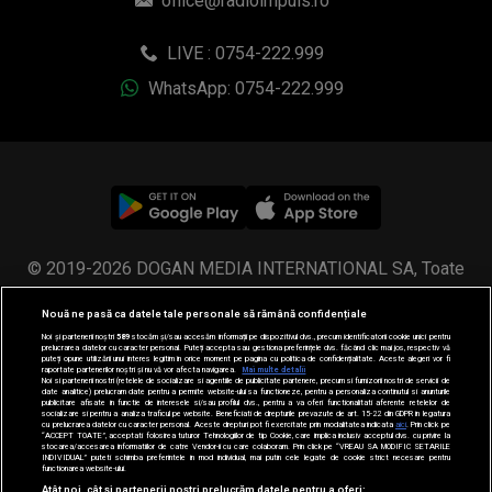
office@radioimpuls.ro
LIVE : 0754-222.999
WhatsApp: 0754-222.999
© 2019-2026 DOGAN MEDIA INTERNATIONAL SA, Toate
drepturile rezervate.
Nouă ne pasă ca datele tale personale să rămână confidențiale
Noi și partenerii noștri
589
stocăm și/sau accesăm informații pe dispozitivul dvs., precum identificatorii cookie unici pentru
prelucrarea datelor cu caracter personal. Puteți accepta sau gestiona preferințele dvs. făcând clic mai jos, respectiv vă
puteți opune utilizării unui interes legitim în orice moment pe pagina cu politica de confidențialitate. Aceste alegeri vor fi
raportate partenerilor noștri și nu vă vor afecta navigarea.
Mai multe detalii
Noi si partenerii nostri (retelele de socializare si agentiile de publicitate partenere, precum si furnizorii nostri de servicii de
date analitice) prelucram date pentru a permite website-ului sa functioneze, pentru a personaliza continutul si anunturile
publicitare afisate in functie de interesele si/sau profilul dvs., pentru a va oferi functionalitati aferente retelelor de
socializare si pentru a analiza traficul pe website. Beneficiati de drepturile prevazute de art. 15-22 din GDPR in legatura
cu prelucrarea datelor cu caracter personal. Aceste drepturi pot fi exercitate prin modalitatea indicata
aici
. Prin click pe
“ACCEPT TOATE”, acceptati folosirea tuturor Tehnologiilor de tip Cookie, care implica inclusiv acceptul dvs. cu privire la
stocarea/accesarea informatiilor de catre Vendor-ii cu care colaboram. Prin click pe “VREAU SA MODIFIC SETARILE
INDIVIDUAL” puteti schimba preferintele in mod individual, mai putin cele legate de cookie strict necesare pentru
functionarea website-ului.
Atât noi, cât și partenerii noștri prelucrăm datele pentru a oferi: