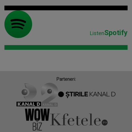
Spotify
Listen
Parteneri: