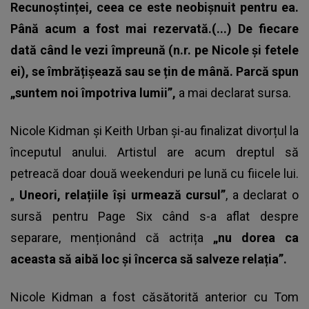
Recunoștinței, ceea ce este neobișnuit pentru ea.
Până acum a fost mai rezervată.(...) De fiecare
dată când le vezi împreună (n.r. pe Nicole și fetele
ei), se îmbrățișează sau se țin de mână. Parcă spun
„suntem noi împotriva lumii”,
a mai declarat sursa.
Nicole Kidman și Keith Urban și-au finalizat divorțul la
începutul anului. Artistul are acum dreptul să
petreacă doar două weekenduri pe lună cu fiicele lui.
„
Uneori, relațiile își urmează cursul”
, a declarat o
sursă pentru Page Six când s-a aflat despre
separare, menționând că actrița
„nu dorea ca
aceasta să aibă loc și încerca să salveze relația”.
Nicole Kidman a fost căsătorită anterior cu Tom