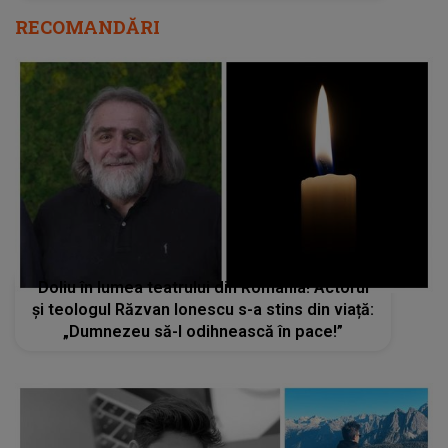
RECOMANDĂRI
Doliu în lumea teatrului din România! Actorul
și teologul Răzvan Ionescu s-a stins din viață:
„Dumnezeu să-l odihnească în pace!”