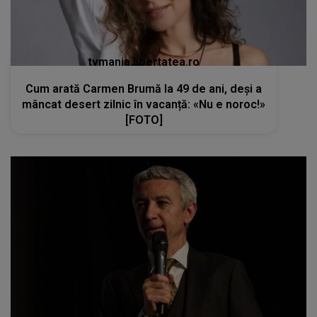
tvmania.libertatea.ro
Cum arată Carmen Brumă la 49 de ani, deși a
mâncat desert zilnic în vacanță: «Nu e noroc!»
[FOTO]