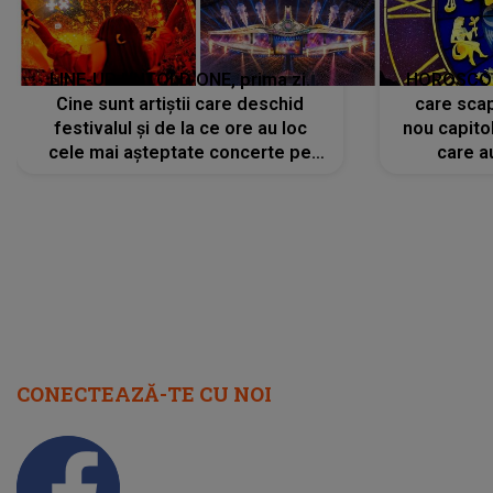
LINE-UP UNTOLD ONE, prima zi.
HOROSCOP 
Cine sunt artiștii care deschid
care scap
festivalul și de la ce ore au loc
nou capitol
cele mai așteptate concerte pe
care a
scena principală?
perioadă 
CONECTEAZĂ-TE CU NOI