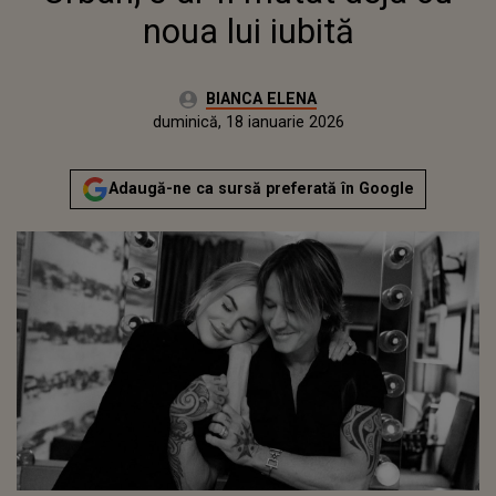
noua lui iubită
Autor:
BIANCA ELENA
Publicat:
duminică, 18 ianuarie 2026
Actualizat:
duminică, 18 ianuarie 2026
Adaugă-ne ca sursă preferată în Google