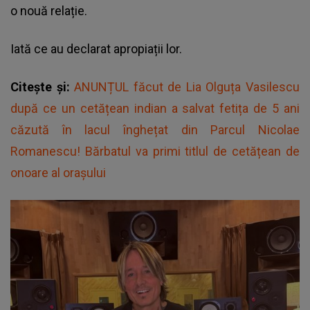
o nouă relație.
Iată ce au declarat apropiații lor.
Citește și:
ANUNȚUL făcut de Lia Olguța Vasilescu
după ce un cetățean indian a salvat fetița de 5 ani
căzută în lacul înghețat din Parcul Nicolae
Romanescu! Bărbatul va primi titlul de cetățean de
onoare al orașului