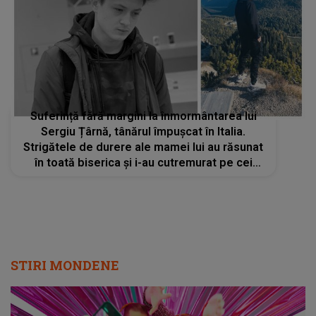
Suferință fără margini la înmormântarea lui
Sergiu Țârnă, tânărul împușcat în Italia.
Strigătele de durere ale mamei lui au răsunat
în toată biserica și i-au cutremurat pe cei
prezenți: „Dragul meu băiat, vor plăti pentru
tot ceea ce ți-au făcut”
STIRI MONDENE