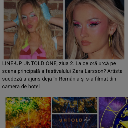
Ce a dezvăluit noua concurentă din "Casa Iubirii" l-a
luat prin surprindere pe Emanuel. CINE ESTE
BĂIATUL VIZAT de Alexandra?! Aflându-se în fața
faptului împlinit, A RECUNOSCUT IMEDIAT: "Am
avut..."