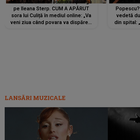
MESAJUL care a făcut-o să plângă
CE SE Î
pe Ileana Sterp. CUM A APĂRUT
Popescu?
sora lui Culiță în mediul online: „Va
vedetă du
veni ziua când povara va dispărea,
din spital:
iar lacrimile...”
LANSĂRI MUZICALE