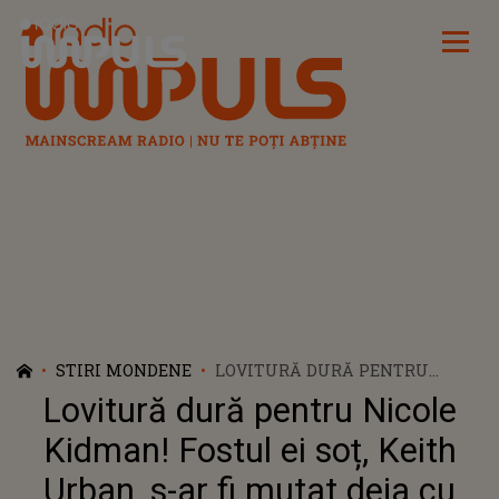
Radio Impuls
STIRI MONDENE
LOVITURĂ DURĂ PENTRU
NICOLE KIDMAN! FOSTUL EI
Lovitură dură pentru Nicole
SOȚ, KEITH URBAN, S-AR FI
MUTAT DEJA CU NOUA LUI
Kidman! Fostul ei soț, Keith
IUBITĂ
Urban, s-ar fi mutat deja cu