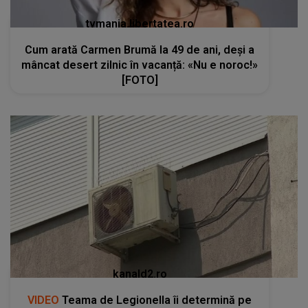
tvmania.libertatea.ro
Cum arată Carmen Brumă la 49 de ani, deși a
mâncat desert zilnic în vacanță: «Nu e noroc!»
[FOTO]
kanald2.ro
VIDEO
Teama de Legionella îi determină pe