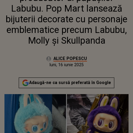
PRECUM LABUBU, MOLLY ŞI
Labubu. Pop Mart lansează
SKULLPANDA
bijuterii decorate cu personaje
emblematice precum Labubu,
Molly şi Skullpanda
Autor:
ALICE POPESCU
Publicat:
luni, 16 iunie 2025
Adaugă-ne ca sursă preferată în Google