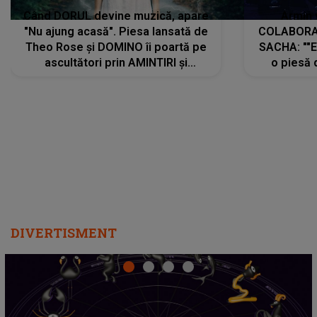
Când DORUL devine muzică, apare
Armin 
"Nu ajung acasă". Piesa lansată de
COLABORAR
Theo Rose și DOMINO îi poartă pe
SACHA: ""E
ascultători prin AMINTIRI și
o piesă 
REGĂSIRI, iar drumul emoțiilor
imediat pre
trece prin sufletul publicului:
cu mine șt
"Pentru toți cei care au plecat
păstrăm do
departe ca să le fie mai bine"
DIVERTISMENT