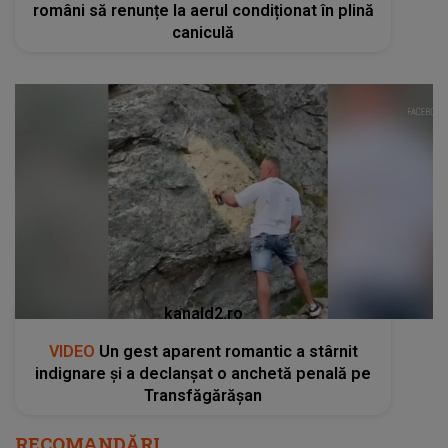
români să renunțe la aerul condiționat în plină
caniculă
kanald2.ro
VIDEO
Un gest aparent romantic a stârnit
indignare și a declanșat o anchetă penală pe
Transfăgărășan
RECOMANDĂRI