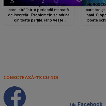
HOROSCOP 7 august 2026. Zodia
HOROSCOP 
care intră într-o perioadă marcată
care are șa
de încercări. Problemele se adună
bani. O opo
din toate părțile, iar o veste
poate schi
neașteptată îi dă planurile peste
la
cap
CONECTEAZĂ-TE CU NOI
Facebook
Like