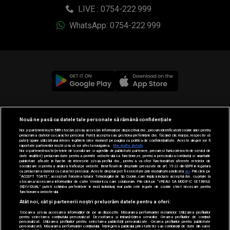
LIVE : 0754-222.999
WhatsApp: 0754-222.999
© 2019-2026 DOGAN MEDIA INTERNATIONAL SA, Toate
Nouă ne pasă ca datele tale personale să rămână confidențiale
drepturile rezervate.
Noi și partenerii noștri
589
stocăm și/sau accesăm informații pe dispozitivul dvs., precum identificatorii cookie unici pentru
prelucrarea datelor cu caracter personal. Puteți accepta sau gestiona preferințele dvs. făcând clic mai jos, respectiv vă
puteți opune utilizării unui interes legitim în orice moment pe pagina cu politica de confidențialitate. Aceste alegeri vor fi
raportate partenerilor noștri și nu vă vor afecta navigarea.
Mai multe detalii
Noi si partenerii nostri (retelele de socializare si agentiile de publicitate partenere, precum si furnizorii nostri de servicii de
date analitice) prelucram date pentru a permite website-ului sa functioneze, pentru a personaliza continutul si anunturile
publicitare afisate in functie de interesele si/sau profilul dvs., pentru a va oferi functionalitati aferente retelelor de
socializare si pentru a analiza traficul pe website. Beneficiati de drepturile prevazute de art. 15-22 din GDPR in legatura
cu prelucrarea datelor cu caracter personal. Aceste drepturi pot fi exercitate prin modalitatea indicata
aici
. Prin click pe
“ACCEPT TOATE”, acceptati folosirea tuturor Tehnologiilor de tip Cookie, care implica inclusiv acceptul dvs. cu privire la
stocarea/accesarea informatiilor de catre Vendor-ii cu care colaboram. Prin click pe “VREAU SA MODIFIC SETARILE
INDIVIDUAL” puteti schimba preferintele in mod individual, mai putin cele legate de cookie strict necesare pentru
functionarea website-ului.
Atât noi, cât și partenerii noștri prelucrăm datele pentru a oferi:
Stocarea și/sau accesarea informațiilor de pe un dispozitiv. Măsurarea performanței reclamelor. Utilizarea profilurilor
pentru selectarea conținutului personalizat. Dezvoltarea și îmbunătățirea serviciilor. Crearea profilurilor de conținut
personalizat. Utilizarea profilurilor pentru selectarea publicității personalizate. Crearea profilurilor pentru publicitate
personalizată. Măsurarea performanței conținutului. Înțelegerea publicului prin statistici sau combinații de date din surse