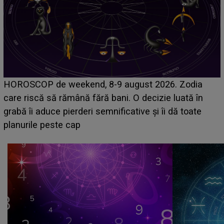
Emanuel a ținut ACEST DETALIU ASCUNS până
acum! În fața Alexandrei, concurentul din Casa Iubirii
face o MĂRTURISIRE NEAȘTEPTATĂ despre mama
sa: "I-am spus și ei în față, eu nu te iubesc pentru
că..."