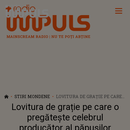
Radio Impuls
STIRI MONDENE
LOVITURA DE GRAȚIE PE CARE
O PREGĂTEȘTE CELEBRUL
Lovitura de grație pe care o
PRODUCĂTOR AL PĂPUȘILOR
LABUBU. POP MART LANSEAZĂ
pregătește celebrul
BIJUTERII DECORATE CU
producător al păpușilor
PERSONAJE EMBLEMATICE