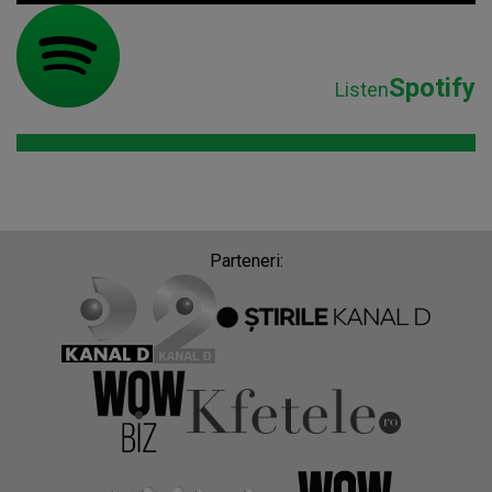
Spotify
Listen
Parteneri: