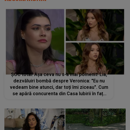
ȘOC total! Așa ceva nu s-a mai pomenit! Lia,
dezvăluiri bombă despre Veronica: "Eu nu
vedeam bine atunci, dar toți îmi ziceau". Cum
se apără concurenta din Casa Iubirii în fața
acuzațiilor aduse: "Nu este adevărat"