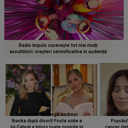
Radio Impuls cucerește tot mai mulți
ascultători: creșteri semnificative în audiență
Cât de bine îi merge Andreei
MĂRTURIA
Ibacka după divorț! Fosta soție a
Pușcău!
lui Cabral a întors toate privirile în
cancer dato