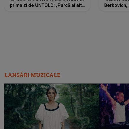
prima zi de UNTOLD: „Parcă ai altă
Berkovich, 
strălucire, emani putere,
accident ru
încredere, siguranță...”
Dacă nu 
LANSĂRI MUZICALE