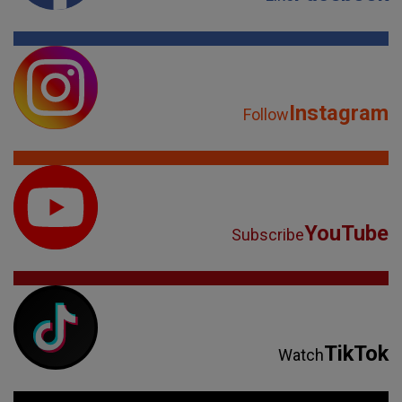
Instagram
Follow
YouTube
Subscribe
TikTok
Watch