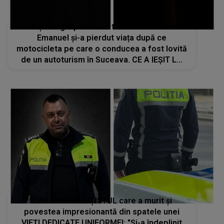
Sfârșit tragic pentru un tânăr de 23 de ani!
Emanuel și-a pierdut viața după ce
motocicleta pe care o conducea a fost lovită
de un autoturism în Suceava. CE A IEȘIT LA
IVEALĂ în urma verificărilor?
CINE ESTE POLIȚISTUL care a murit și
povestea impresionantă din spatele unei
VIEȚI DEDICATE UNIFORMEI: "Și-a îndeplinit