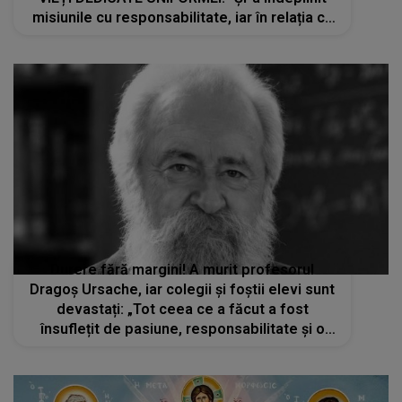
misiunile cu responsabilitate, iar în relația cu
colegii a fost un sprijin, un sfătuitor și un..."
Durere fără margini! A murit profesorul
Dragoș Ursache, iar colegii și foștii elevi sunt
devastați: „Tot ceea ce a făcut a fost
însuflețit de pasiune, responsabilitate și o
apropiere sinceră de sufletul elevului”