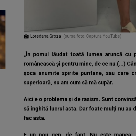
Loredana Groza
(sursa foto: Captură YouTube)
„În pomul lăudat toată lumea aruncă cu p
românească și pentru mine, de ce nu.(...) Cân
șoca anumite spirite puritane, sau care 
superioară, nu am cum să mă supăr.
Aici e o problema și de rasism. Sunt convinsă
să înghită lucrul asta. Dar foate mulți nu au
fac asta.
E un nou gen, de fapt. Nu este manea. Și