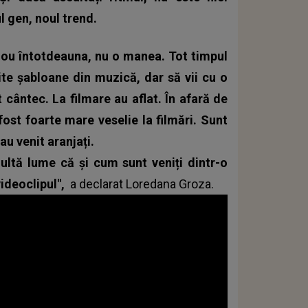
 gen, noul trend.
nou întotdeauna, nu o manea. Tot timpul
te șabloane din muzică, dar să vii cu o
t cântec. La filmare au aflat. În afară de
 fost foarte mare veselie la filmări. Sunt
au venit aranjați.
 multă lume că și cum sunt veniți dintr-o
videoclipul",
a declarat Loredana Groza.