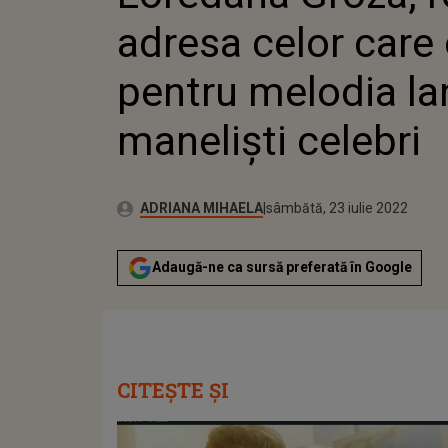
LAN
adresa celor care 
CEL
pentru melodia la
maneliști celebri
Publicat:
Autor:
joi, 29 aprilie 2021
Actualizat:
ADRIANA MIHAELA
sâmbătă, 23 iulie 2022
Adaugă-ne ca sursă preferată în Google
CITEȘTE ȘI