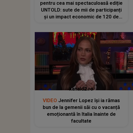
pentru cea mai spectaculoasă ediție
UNTOLD: sute de mii de participanți
și un impact economic de 120 de
milioane de euro
kanald2.ro
VIDEO
Jennifer Lopez își ia rămas
bun de la gemenii săi cu o vacanță
emoționantă în Italia înainte de
facultate