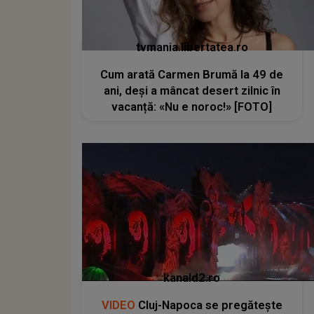
tvmania.libertatea.ro
Cum arată Carmen Brumă la 49 de
ani, deși a mâncat desert zilnic în
vacanță: «Nu e noroc!» [FOTO]
kanald2.ro
VIDEO
Cluj-Napoca se pregătește