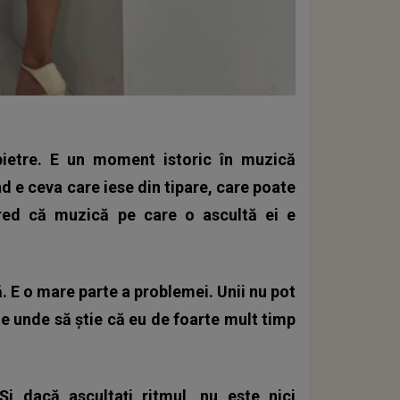
ietre. E un moment istoric în muzică
d e ceva care iese din tipare, care poate
cred că muzică pe care o ascultă ei e
. E o mare parte a problemei. Unii nu pot
 de unde să știe că eu de foarte mult timp
 dacă ascultați ritmul, nu este nici