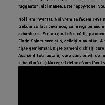
raggaeton, nici manea. Este happy-tone. Noul
Noi l-am inventat. Noi vrem să facem ceva 
trebuie să faci ceva nou, să mergi pe anumi
schimbare.
Ei n-au știut că o să fiu pe aces
Florin Salam care știa, ceilalți n-au știut. A
niște gentlemani, niște oameni dichisiți care 
Așa sunt toți lăutarii, care sunt priviți de
subcultură.(...) Nu regret deloc că am făcut 