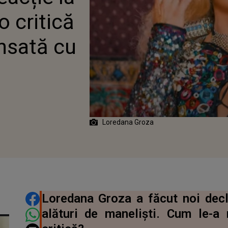
SATĂ CU MANELIȘTI
o critică
EBRI
nsată cu
Loredana Groza
DISTRIBUIE ARTICOLUL
Loredana Groza a făcut noi decl
alături de maneliști. Cum le-a