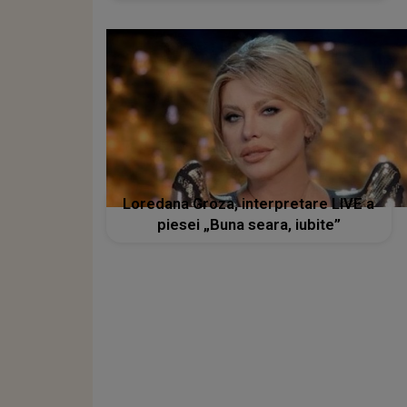
Loredana Groza, interpretare LIVE a
piesei „Buna seara, iubite”