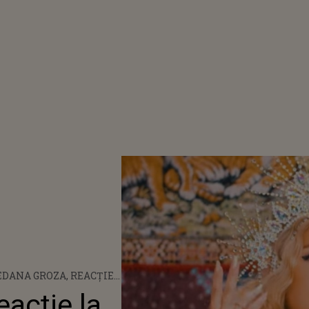
DANA GROZA, REACȚIE
DRESA CELOR CARE O
acție la
TICĂ PENTRU MELODIA