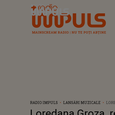
Radio Impuls
RADIO IMPULS
LANSĂRI MUZICALE
LORE
LA A
Loredana Groza, re
CRI