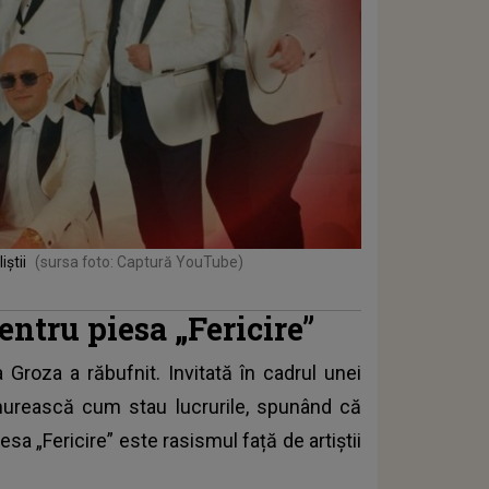
știi
(sursa foto: Captură YouTube)
entru piesa „Fericire”
a Groza a răbufnit. Invitată în cadrul unei
lămurească cum stau lucrurile, spunând că
sa „Fericire” este rasismul față de artiștii