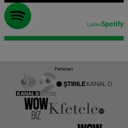
Spotify
Listen
Parteneri: