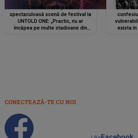
Cea mai mare și mai
Charli xc
spectaculoasă scenă de festival la
confesiu
UNTOLD ONE: „Practic, nu ar
vulnerabil
încăpea pe multe stadioane din
exista în
lume”. Evenimentul începe joi, 6
august 2026
CONECTEAZĂ-TE CU NOI
Facebook
Like