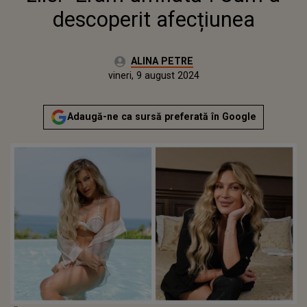
descoperit afecțiunea
Autor:
ALINA PETRE
Publicat:
miercuri, 9 august 2023
Actualizat:
vineri, 9 august 2024
Adaugă-ne ca sursă preferată în Google