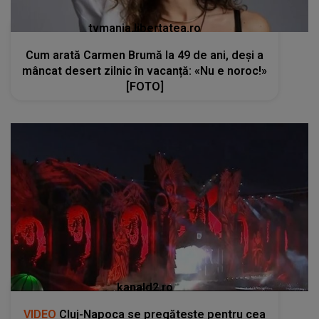
tvmania.libertatea.ro
Cum arată Carmen Brumă la 49 de ani, deși a
mâncat desert zilnic în vacanță: «Nu e noroc!»
[FOTO]
kanald2.ro
VIDEO
Cluj-Napoca se pregătește pentru cea