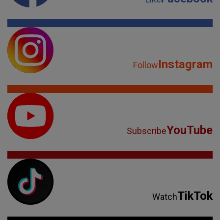
Instagram
Follow
YouTube
Subscribe
TikTok
Watch