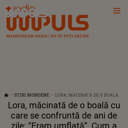
Radio Impuls
STIRI MONDENE
LORA, MĂCINATĂ DE O BOALĂ
CU CARE SE CONFRUNTĂ DE
Lora, măcinată de o boală cu
ANI DE ZILE: ”ERAM UMFLATĂ”.
CUM A DESCOPERIT
care se confruntă de ani de
AFECȚIUNEA
zile: ”Eram umflată”. Cum a