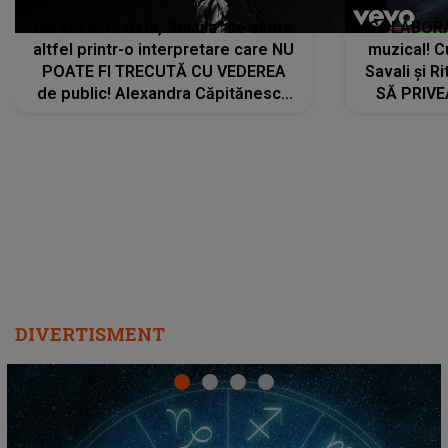
De această dată, "Dilaila" se simte
COLABORAR
altfel printr-o interpretare care NU
muzical! C
POATE FI TRECUTĂ CU VEDEREA
Savali și Ri
de public! Alexandra Căpitănescu
SĂ PRIV
a lansat VERSIUNEA LIVE a piesei
DIVERTISMENT