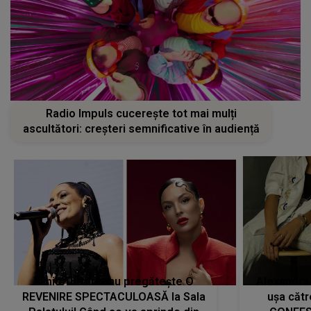
Radio Impuls cucerește tot mai mulți
ascultători: creșteri semnificative în audiență
Tania Turtureanu pregătește O
Alexandra
REVENIRE SPECTACULOASĂ la Sala
ușa cătr