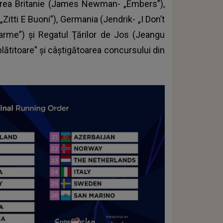
i Marea Britanie (James Newman- „Embers”),
 „Zitti E Buoni”), Germania (Jendrik- „I Don’t
arme”) şi Regatul Ţărilor de Jos (Jeangu
lătitoare" şi câştigătoarea concursului din