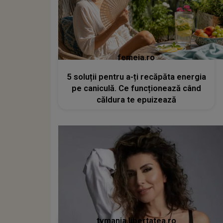
femeia.ro
5 soluții pentru a-ți recăpăta energia
pe caniculă. Ce funcționează când
căldura te epuizează
tvmania.libertatea.ro