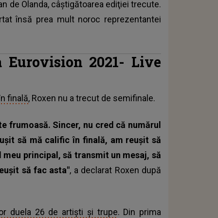
n de Olanda, câştigătoarea ediţiei trecute.
rtat însă prea mult noroc reprezentantei
a Eurovision 2021- Live
în finală
, Roxen nu a trecut de semifinale.
rte frumoasă. Sincer, nu cred că numărul
șit să mă calific în finală, am reușit să
l meu principal, să transmit un mesaj, să
ușit să fac asta"
, a declarat Roxen după
or duela 26 de artişti şi trupe
. Din prima