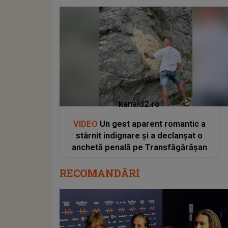
kanald2.ro
VIDEO
Un gest aparent romantic a
stârnit indignare și a declanșat o
anchetă penală pe Transfăgărășan
RECOMANDĂRI