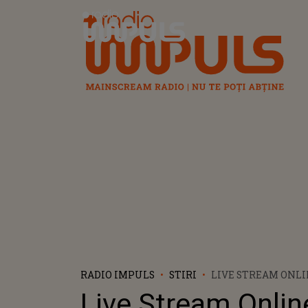
Radio Impuls
RADIO IMPULS
STIRI
LIVE STREAM ONLI
EUROVISION 2021 - 
Live Stream Online
ROTTERDAM