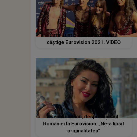
Care sunt piesele favorite să
câștige Eurovision 2021. VIDEO
Elena Ionescu, despre eșecul
României la Eurovision: „Ne-a lipsit
originalitatea”