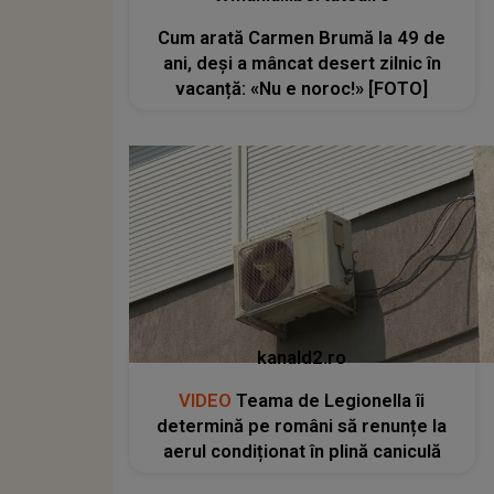
Cum arată Carmen Brumă la 49 de
ani, deși a mâncat desert zilnic în
vacanță: «Nu e noroc!» [FOTO]
kanald2.ro
VIDEO
Teama de Legionella îi
determină pe români să renunțe la
aerul condiționat în plină caniculă