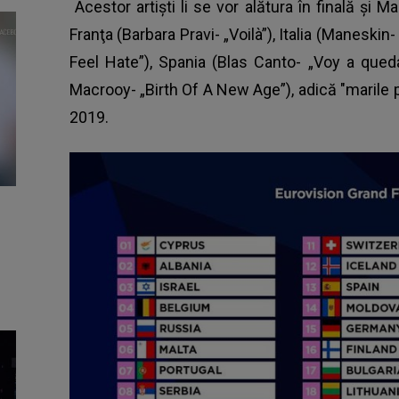
Acestor artişti li se vor alătura în finală ş
Franţa (Barbara Pravi- „Voilà”), Italia (Maneskin-
Feel Hate”), Spania (Blas Canto- „Voy a qued
Macrooy- „Birth Of A New Age”), adică "marile p
2019.