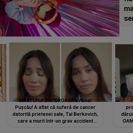
ma
se
MĂRTURIA DUREROASĂ a Alinei
VI
Pușcău! A aflat că suferă de cancer
pro
datorită prietenei sale, Tal Berkovich,
dărui
care a murit într-un grav accident
OAM
rutier: „Mi-a salvat viața. Dacă nu era
despr