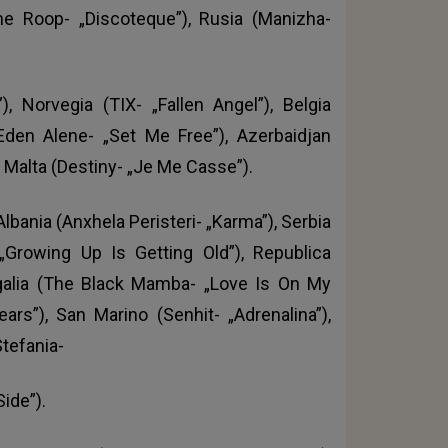
he Roop- „Discoteque”), Rusia (Manizha-
”), Norvegia (TIX- „Fallen Angel”), Belgia
Eden Alene- „Set Me Free”), Azerbaidjan
i Malta (Destiny- „Je Me Casse”).
lbania (Anxhela Peristeri- „Karma”), Serbia
- „Growing Up Is Getting Old”), Republica
ugalia (The Black Mamba- „Love Is On My
ars”), San Marino (Senhit- „Adrenalina”),
Stefania-
Side”).