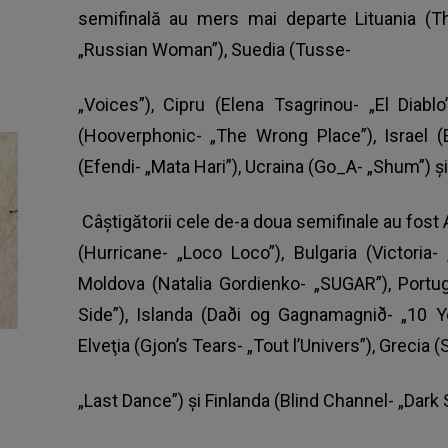
semifinală au mers mai departe Lituania (T
„Russian Woman”), Suedia (Tusse-
„Voices”), Cipru (Elena Tsagrinou- „El Diablo
(Hooverphonic- „The Wrong Place”), Israel (
(Efendi- „Mata Hari”), Ucraina (Go_A- „Shum”) ş
Câştigătorii cele de-a doua semifinale au fost A
(Hurricane- „Loco Loco”), Bulgaria (Victoria
Moldova (Natalia Gordienko- „SUGAR”), Port
Side”), Islanda (Daði og Gagnamagnið- „10 Ye
Elveţia (Gjon’s Tears- „Tout l’Univers”), Grecia (
„Last Dance”) şi Finlanda (Blind Channel- „Dark 