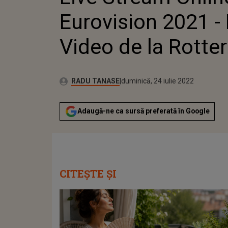
Eurovision 2021 - 
Video de la Rott
Publicat:
Autor:
sâmbătă, 22 mai 2021
Actualizat:
RADU TANASE
duminică, 24 iulie 2022
Adaugă-ne ca sursă preferată în Google
CITEȘTE ȘI