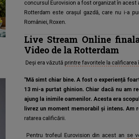
concursul Eurovision a fost organizat în acest a
Rotterdam este oraşul gazdă, care nu i-a pu
României, Roxen.
Live Stream Online final
Video de la Rotterdam
Deşi era văzută
printre favoritele la calificarea 
"Mă simt chiar bine. A fost o experiență foa
13 mi-a purtat ghinion. Chiar dacă nu am reu
ajung la inimile oamenilor. Acesta era scopu
livrez un moment memorabil și intens. Am re
ratarea calificării.
Pentru trofeul Eurovision din acest an
se v