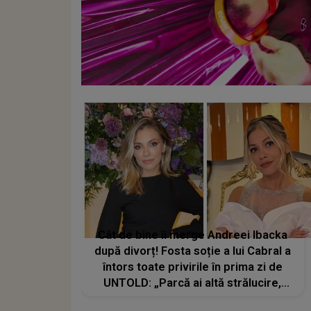
Cât de bine îi merge Andreei Ibacka
după divorț! Fosta soție a lui Cabral a
întors toate privirile în prima zi de
UNTOLD: „Parcă ai altă strălucire,
emani putere, încredere, siguranță...”