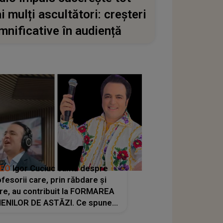
i mulți ascultători: creșteri
mnificative în audiență
DEO
Igor Cuciuc cântă despre
fesorii care, prin răbdare și
re, au contribuit la FORMAREA
ENILOR DE ASTĂZI. Ce spune
e dascălii care lasă amprente