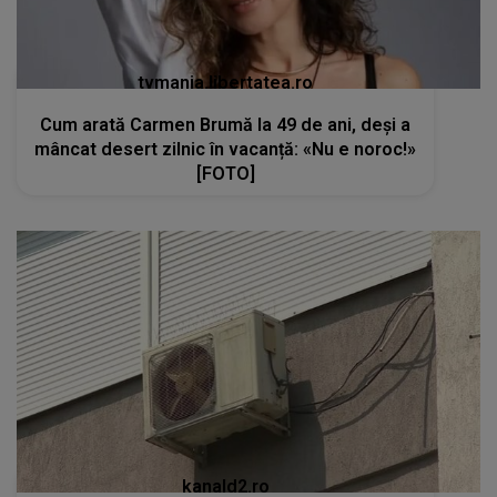
tvmania.libertatea.ro
Cum arată Carmen Brumă la 49 de ani, deși a
mâncat desert zilnic în vacanță: «Nu e noroc!»
[FOTO]
kanald2.ro