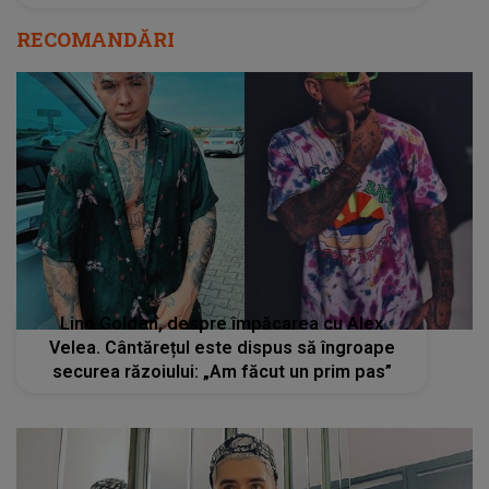
RECOMANDĂRI
Lino Golden, despre împăcarea cu Alex
Velea. Cântărețul este dispus să îngroape
securea răzoiului: „Am făcut un prim pas”