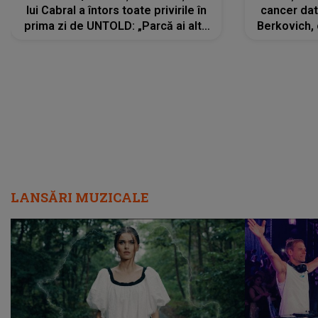
lui Cabral a întors toate privirile în
cancer dato
prima zi de UNTOLD: „Parcă ai altă
Berkovich, 
strălucire, emani putere,
accident ru
încredere, siguranță...”
Dacă nu 
LANSĂRI MUZICALE