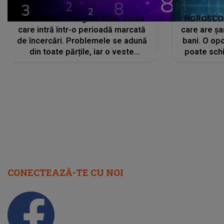
HOROSCOP 7 august 2026. Zodia
HOROSCOP 
care intră într-o perioadă marcată
care are șa
de încercări. Problemele se adună
bani. O opo
din toate părțile, iar o veste
poate schi
neașteptată îi dă planurile peste
la
cap
CONECTEAZĂ-TE CU NOI