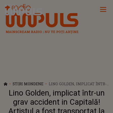
Radio Impuls
STIRI MONDENE
LINO GOLDEN, IMPLICAT ÎNTR-
UN GRAV ACCIDENT IN
Lino Golden, implicat într-un
CAPITALĂ! ARTISTUL A FOST
TRANSPORTAT LA SPITALUL
grav accident in Capitală!
UNIVERSITAR
Artistul a fost transportat la