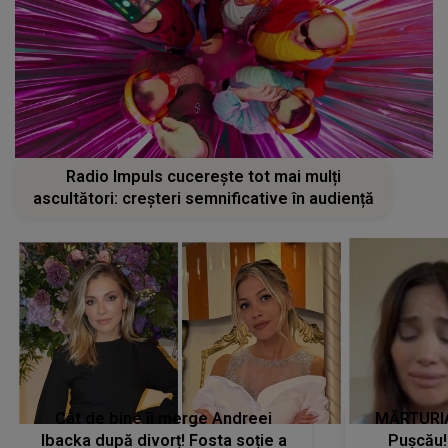
Radio Impuls cucerește tot mai mulți
ascultători: creșteri semnificative în audiență
Cât de bine îi merge Andreei
MĂRTURIA
Ibacka după divorț! Fosta soție a
Pușcău!