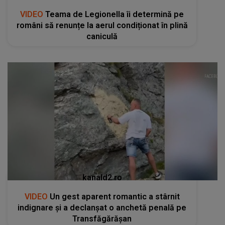
VIDEO
Teama de Legionella îi determină pe
români să renunțe la aerul condiționat în plină
caniculă
kanald2.ro
VIDEO
Un gest aparent romantic a stârnit
indignare și a declanșat o anchetă penală pe
Transfăgărășan