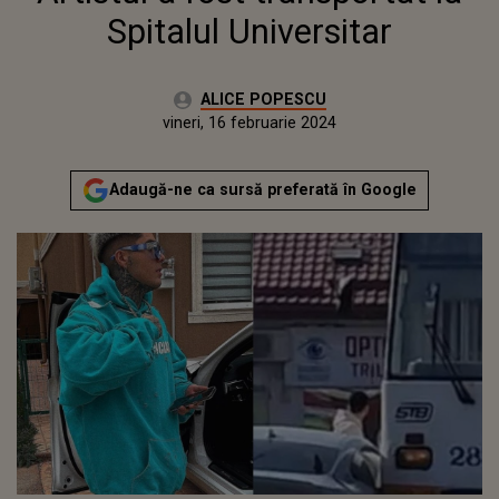
Spitalul Universitar
Autor:
ALICE POPESCU
Publicat:
joi, 16 februarie 2023
Actualizat:
vineri, 16 februarie 2024
Adaugă-ne ca sursă preferată în Google