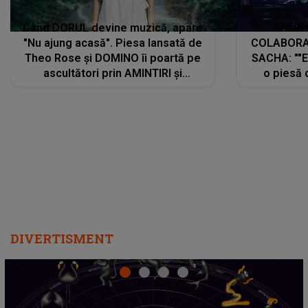
Când DORUL devine muzică, apare
Armin 
"Nu ajung acasă". Piesa lansată de
COLABORAR
Theo Rose și DOMINO îi poartă pe
SACHA: ""E
ascultători prin AMINTIRI și
o piesă 
REGĂSIRI, iar drumul emoțiilor
imediat pre
trece prin sufletul publicului:
cu mine șt
"Pentru toți cei care au plecat
păstrăm do
departe ca să le fie mai bine"
DIVERTISMENT