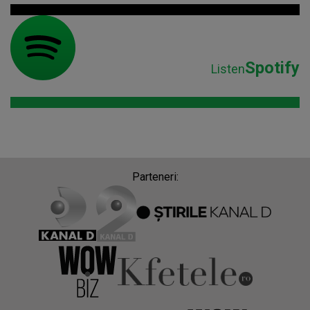
Spotify
Listen
Parteneri: