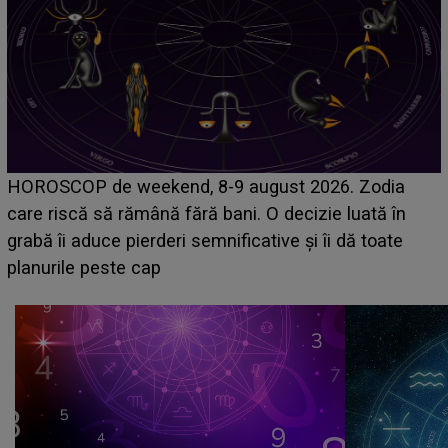
Emanuel a ținut ACEST DETALIU ASCUNS până
acum! În fața Alexandrei, concurentul din Casa Iubirii
face o MĂRTURISIRE NEAȘTEPTATĂ despre mama
sa: "I-am spus și ei în față, eu nu te iubesc pentru
că..."