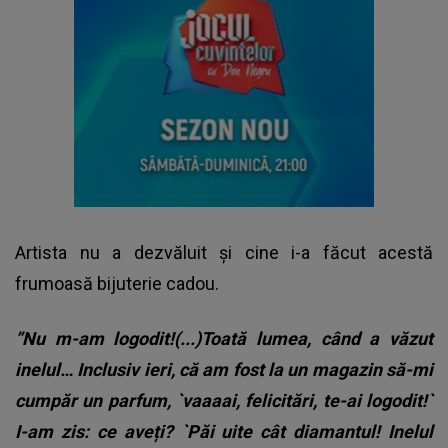
Artista nu a dezvăluit și cine i-a făcut acestă
frumoasă bijuterie cadou.
”Nu m-am logodit!(...)Toată lumea, când a văzut
inelul… Inclusiv ieri, că am fost la un magazin să-mi
cumpăr un parfum, `vaaaai, felicitări, te-ai logodit!`
I-am zis: ce aveți? `Păi uite cât diamantul! Inelul