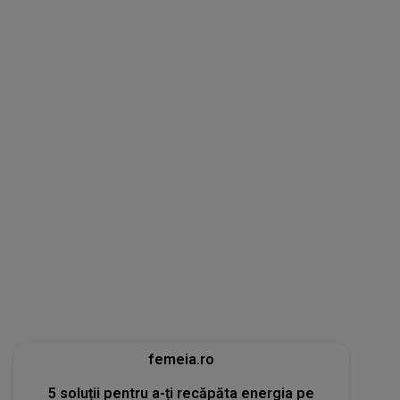
femeia.ro
5 soluții pentru a-ți recăpăta energia pe
caniculă. Ce funcționează când căldura te
epuizează