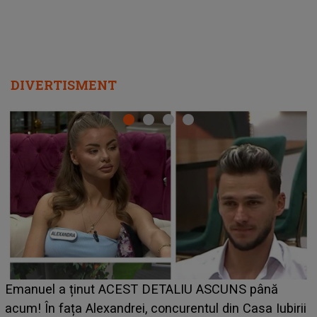
LINE-UP UNTOLD ONE, ziua 2. La ce oră urcă pe
scena principală a festivalului Zara Larsson? Artista
ii
suedeză a ajuns deja în România și s-a filmat din
a
camera de hotel