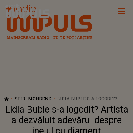
Radio Impuls
STIRI MONDENE
LIDIA BUBLE S-A LOGODIT?
ARTISTA A DEZVĂLUIT
Lidia Buble s-a logodit? Artista
ADEVĂRUL DESPRE INELUL CU
DIAMENT
a dezvăluit adevărul despre
inelul cu diament