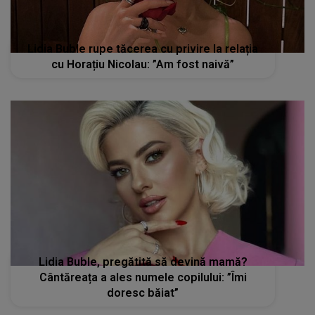
Lidia Buble, pregătită să devină mamă?
Cântăreața a ales numele copilului: ”Îmi
doresc băiat”
STIRI MONDENE