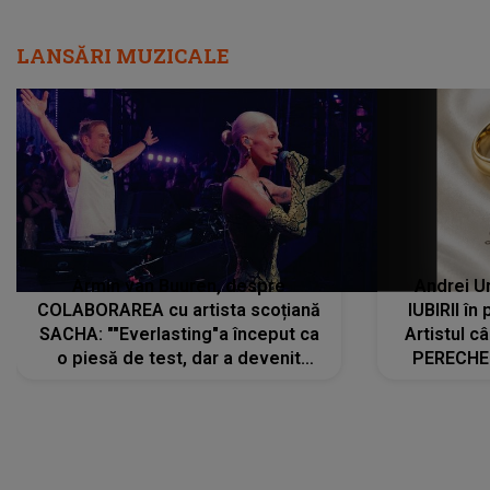
Armin van Buuren, despre
Andrei U
COLABORAREA cu artista scoțiană
IUBIRII în
SACHA: ""Everlasting"a început ca
Artistul 
o piesă de test, dar a devenit
PERECHE 
imediat preferata fanilor. Sacha și
care aleg
cu mine știam că nu am putea să o
același dr
păstrăm doar pentru noi prea mult
R
timp"
DIVERTISMENT