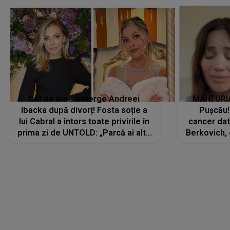
Cât de bine îi merge Andreei
MĂRTURIA
Ibacka după divorț! Fosta soție a
Pușcău!
lui Cabral a întors toate privirile în
cancer dato
prima zi de UNTOLD: „Parcă ai altă
Berkovich, 
strălucire, emani putere,
accident ru
încredere, siguranță...”
Dacă nu 
LANSĂRI MUZICALE