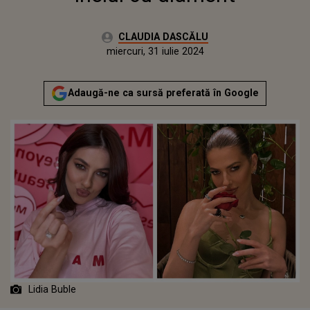
Autor:
CLAUDIA DASCĂLU
Publicat:
luni, 31 iulie 2023
Actualizat:
miercuri, 31 iulie 2024
Adaugă-ne ca sursă preferată în Google
Lidia Buble