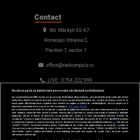
office@radioimpuls.ro
LIVE : 0754-222.999
WhatsApp: 0754-222.999
© 2019-2026 DOGAN MEDIA INTERNATIONAL SA, Toate
Nouă ne pasă ca datele tale personale să rămână confidențiale
drepturile rezervate.
Noi și partenerii noștri
589
stocăm și/sau accesăm informații pe dispozitivul dvs., precum identificatorii cookie unici pentru
prelucrarea datelor cu caracter personal. Puteți accepta sau gestiona preferințele dvs. făcând clic mai jos, respectiv vă
puteți opune utilizării unui interes legitim în orice moment pe pagina cu politica de confidențialitate. Aceste alegeri vor fi
raportate partenerilor noștri și nu vă vor afecta navigarea.
Mai multe detalii
Noi si partenerii nostri (retelele de socializare si agentiile de publicitate partenere, precum si furnizorii nostri de servicii de
date analitice) prelucram date pentru a permite website-ului sa functioneze, pentru a personaliza continutul si anunturile
publicitare afisate in functie de interesele si/sau profilul dvs., pentru a va oferi functionalitati aferente retelelor de
socializare si pentru a analiza traficul pe website. Beneficiati de drepturile prevazute de art. 15-22 din GDPR in legatura
cu prelucrarea datelor cu caracter personal. Aceste drepturi pot fi exercitate prin modalitatea indicata
aici
. Prin click pe
“ACCEPT TOATE”, acceptati folosirea tuturor Tehnologiilor de tip Cookie, care implica inclusiv acceptul dvs. cu privire la
stocarea/accesarea informatiilor de catre Vendor-ii cu care colaboram. Prin click pe “VREAU SA MODIFIC SETARILE
INDIVIDUAL” puteti schimba preferintele in mod individual, mai putin cele legate de cookie strict necesare pentru
functionarea website-ului.