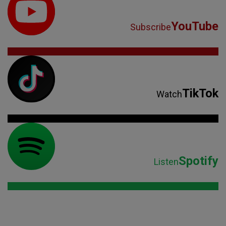
TikTok
Watch
Spotify
Listen
Parteneri: