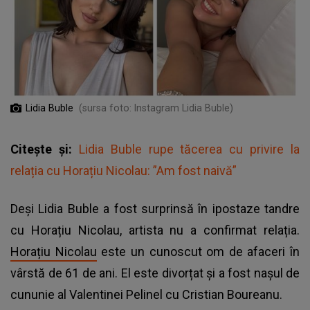
Lidia Buble
(sursa foto: Instagram Lidia Buble)
Citește și:
Lidia Buble rupe tăcerea cu privire la
relația cu Horațiu Nicolau: ”Am fost naivă”
Deși Lidia Buble a fost surprinsă în ipostaze tandre
cu Horațiu Nicolau, artista nu a confirmat relația.
Horațiu Nicolau
este un cunoscut om de afaceri în
vârstă de 61 de ani. El este divorțat și a fost nașul de
cununie al Valentinei Pelinel cu Cristian Boureanu.