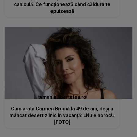
tvmania.libertatea.ro
Cum arată Carmen Brumă la 49 de ani, deși a
mâncat desert zilnic în vacanță: «Nu e noroc!»
[FOTO]