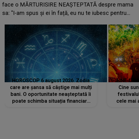
HOROSCOP 6 august 2026. Zodia
LINE-UP 
care are șansa să câștige mai mulți
Cine sunt
bani. O oportunitate neașteptată îi
festivalu
poate schimba situația financiară
cele mai 
la început de lună
sc
CONECTEAZĂ-TE CU NOI