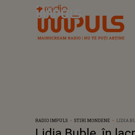
Radio Impuls
RADIO IMPULS
STIRI MONDENE
LIDIA B
LACRIMI
Lidia Buble, în lac
PRIMIT