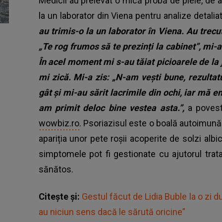
Medicii au prelevat o mică probă de piele, de a
la un laborator din Viena pentru analize detalia
au trimis-o la un laborator în Viena. Au trecut
„Te rog frumos să te prezinți la cabinet”, mi-
În acel moment mi s-au tăiat picioarele de la
mi zică.
Mi-a zis: „N-am vești bune, rezultat
gât și mi-au sărit lacrimile din ochi, iar mă
am primit deloc bine vestea asta.”,
a povesti
wowbiz.ro
. Psoriazisul este o boală autoimun
apariția unor pete roșii acoperite de solzi albic
simptomele pot fi gestionate cu ajutorul trat
sănătos.
Citește și:
Gestul făcut de Lidia Buble la o zi d
au niciun sens dacă le sărută oricine”