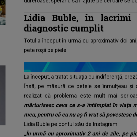
dureroase, sperând să îi ajute pe cei care se c
Lidia Buble, în lacrim
diagnostic cumplit
Totul a început în urmă cu aproximativ doi an
pete roșii pe piele.
La început, a tratat situația cu indiferență, cr
Însă, pe măsură ce petele se înmulțeau și s
realizat că problema este mult mai serioas
mărturisesc ceva ce s-a întâmplat în viața me
meu, pentru că eu nu aș fi vrut să povestesc d
Lidia Buble pe contul său de Instagram.
„În urmă cu aproximativ 2 ani de zile, pe p