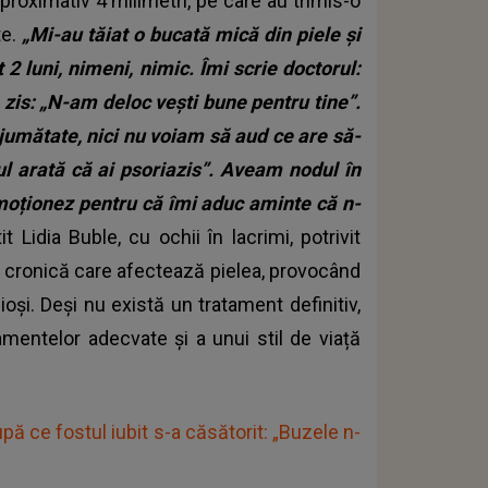
proximativ 4 milimetri, pe care au trimis-o
te.
„Mi-au tăiat o bucată mică din piele și
 2 luni, nimeni, nimic. Îmi scrie doctorul:
a zis: „N-am deloc vești bune pentru tine”.
 jumătate, nici nu voiam să aud ce are să-
ul arată că ai psoriazis”. Aveam nodul în
 emoționez pentru că îmi aduc aminte că n-
t Lidia Buble, cu ochii în lacrimi, potrivit
ă cronică care afectează pielea, provocând
ioși. Deși nu există un tratament definitiv,
amentelor adecvate și a unui stil de viață
upă ce fostul iubit s-a căsătorit: „Buzele n-