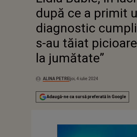
DIAGNOS
după ce a primit 
”MI S-A
PICIOAR
JUMĂTA
diagnostic cumpli
s-au tăiat picioar
la jumătate”
Autor:
Publicat:
ALINA PETRE
joi, 4 iulie 2024
Adaugă-ne ca sursă preferată în Google