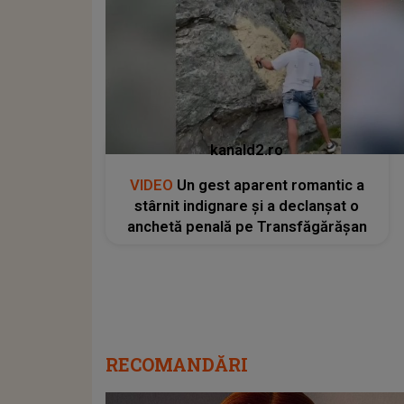
kanald2.ro
VIDEO
Un gest aparent romantic a
stârnit indignare și a declanșat o
anchetă penală pe Transfăgărășan
RECOMANDĂRI