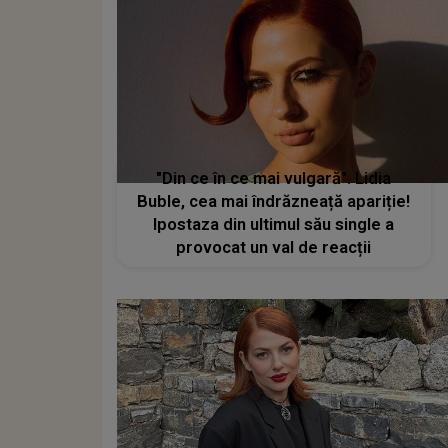
"Din ce în ce mai vulgară". Lidia
Buble, cea mai îndrăzneață apariție!
Ipostaza din ultimul său single a
provocat un val de reacții