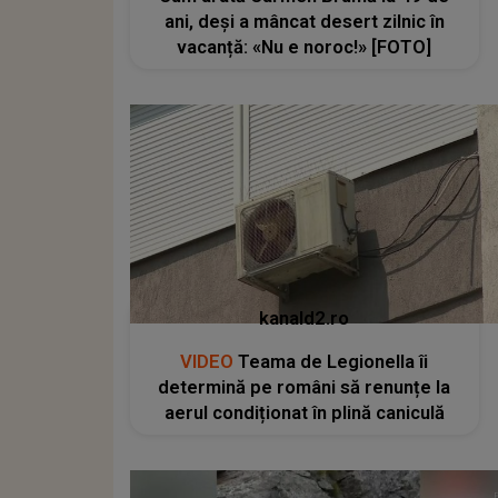
ani, deși a mâncat desert zilnic în
vacanță: «Nu e noroc!» [FOTO]
kanald2.ro
VIDEO
Teama de Legionella îi
determină pe români să renunțe la
aerul condiționat în plină caniculă