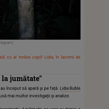
nstagram)
tă cu al treilea copil! Lidia, în lacrimi de
 la jumătate”
 au început să apară și pe față.
Lidia Buble
usă mai multor investigații și analize.