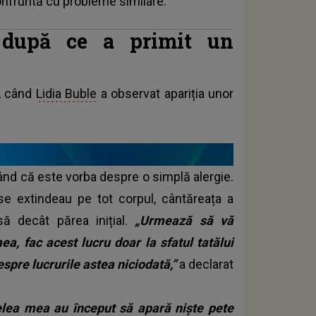
onfruntă cu probleme similare.
i după ce a primit un
i, când
Lidia Buble
a observat apariția unor
ezând că este vorba despre o simplă alergie.
e extindeau pe tot corpul, cântăreața a
ă decât părea inițial.
„Urmează să vă
a, fac acest lucru doar la sfatul tatălui
espre lucrurile astea niciodată,”
a declarat
ielea mea au început să apară niște pete