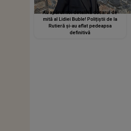
Au apărut noi detalii la dosarul de
mită al Lidiei Buble! Polițiștii de la
Rutieră și-au aflat pedeapsa
definitivă