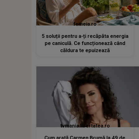
femeia.ro
5 soluții pentru a-ți recăpăta energia
pe caniculă. Ce funcționează când
căldura te epuizează
tvmania.libertatea.ro
Cum arată Carmen Brumă la 49 de