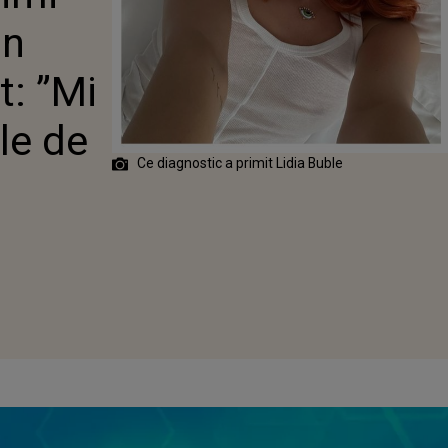
TIC CUMPLIT:
un
U TĂIAT
ELE DE LA
TE”
t: ”Mi
ele de
Ce diagnostic a primit Lidia Buble