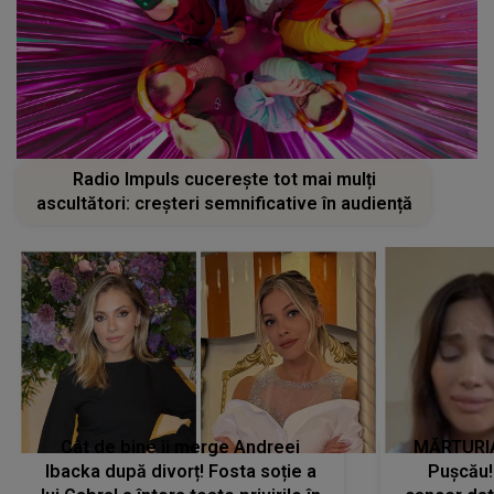
Radio Impuls cucerește tot mai mulți
ascultători: creșteri semnificative în audiență
Cât de bine îi merge Andreei
MĂRTURIA
Ibacka după divorț! Fosta soție a
Pușcău!