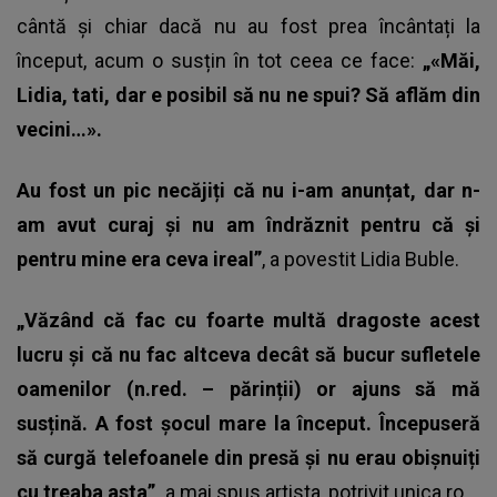
cântă și chiar dacă nu au fost prea încântați la
început, acum o susțin în tot ceea ce face:
„«Măi,
Lidia, tati, dar e posibil să nu ne spui? Să aflăm din
vecini…».
Au fost un pic necăjiți că nu i-am anunțat, dar n-
am avut curaj și nu am îndrăznit pentru că și
pentru mine era ceva ireal”
, a povestit Lidia Buble.
„Văzând că fac cu foarte multă dragoste acest
lucru și că nu fac altceva decât să bucur sufletele
oamenilor (n.red. – părinții) or ajuns să mă
susțină. A fost șocul mare la început. Începuseră
să curgă telefoanele din presă și nu erau obișnuiți
cu treaba asta”,
a mai spus artista, potrivit unica.ro.