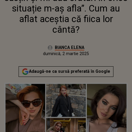
situație m-aș afla”. Cum au
aflat aceștia că fiica lor
cântă?
Autor:
BIANCA ELENA
Publicat:
sâmbătă, 2 martie 2024
Actualizat:
duminică, 2 martie 2025
Adaugă-ne ca sursă preferată în Google