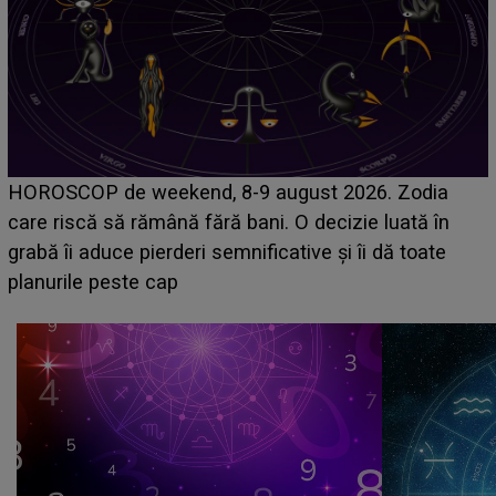
Emanuel a ținut ACEST DETALIU ASCUNS până
acum! În fața Alexandrei, concurentul din Casa Iubirii
face o MĂRTURISIRE NEAȘTEPTATĂ despre mama
sa: "I-am spus și ei în față, eu nu te iubesc pentru
că..."