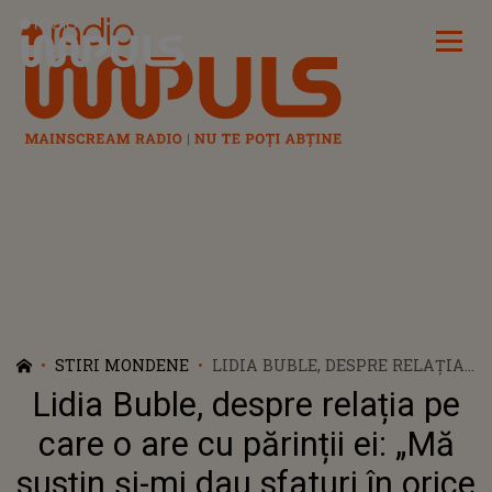
Radio Impuls
STIRI MONDENE
LIDIA BUBLE, DESPRE RELAȚIA
PE CARE O ARE CU PĂRINȚII EI:
Lidia Buble, despre relația pe
„MĂ SUSȚIN ȘI-MI DAU
SFATURI ÎN ORICE SITUAȚIE M-
care o are cu părinții ei: „Mă
AȘ AFLA”. CUM AU AFLAT
susțin și-mi dau sfaturi în orice
ACEȘTIA CĂ FIICA LOR CÂNTĂ?