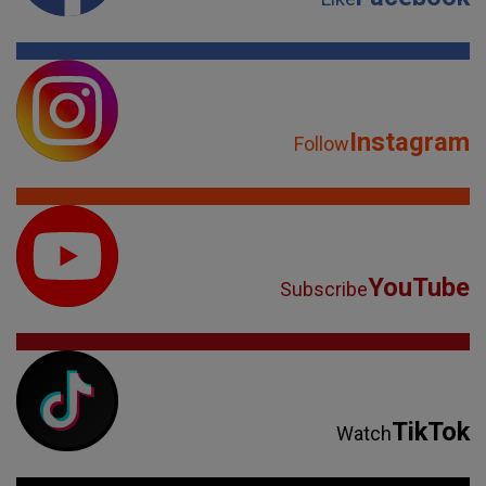
Instagram
Follow
YouTube
Subscribe
TikTok
Watch