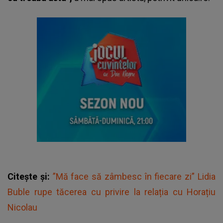
Citește și:
”Mă face să zâmbesc în fiecare zi” Lidia
Buble rupe tăcerea cu privire la relația cu Horațiu
Nicolau