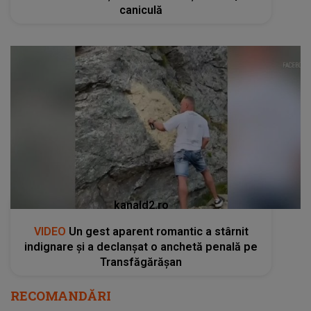
caniculă
kanald2.ro
VIDEO
Un gest aparent romantic a stârnit
indignare și a declanșat o anchetă penală pe
Transfăgărășan
RECOMANDĂRI