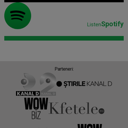
Spotify
Listen
Parteneri: