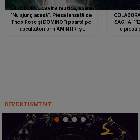
Când DORUL devine muzică, apare
Armin 
"Nu ajung acasă". Piesa lansată de
COLABORAR
Theo Rose și DOMINO îi poartă pe
SACHA: ""E
ascultători prin AMINTIRI și
o piesă 
REGĂSIRI, iar drumul emoțiilor
imediat pre
trece prin sufletul publicului:
cu mine șt
"Pentru toți cei care au plecat
păstrăm do
departe ca să le fie mai bine"
DIVERTISMENT