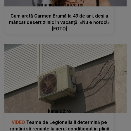
tvmania.libertatea.ro
Cum arată Carmen Brumă la 49 de ani, deși a
mâncat desert zilnic în vacanță: «Nu e noroc!»
[FOTO]
kanald2.ro
VIDEO
Teama de Legionella îi determină pe
români să renunțe la aerul condiționat în plină