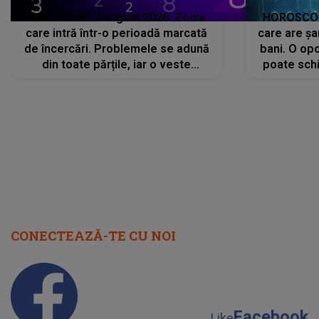
HOROSCOP 7 august 2026. Zodia
HOROSCOP 
care intră într-o perioadă marcată
care are șa
de încercări. Problemele se adună
bani. O opo
din toate părțile, iar o veste
poate schi
neașteptată îi dă planurile peste
la
cap
CONECTEAZĂ-TE CU NOI
Facebook
Like