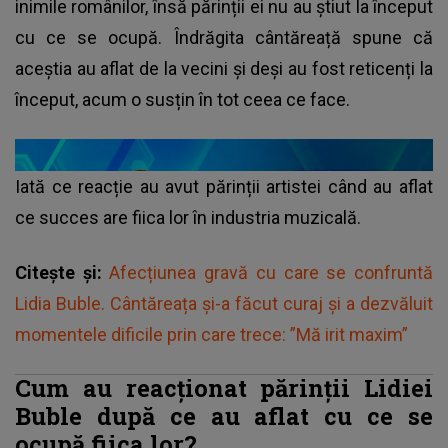
inimile românilor, însă părinții ei nu au știut la început
cu ce se ocupă. Îndrăgita cântăreață spune că
aceștia au aflat de la vecini și deși au fost reticenți la
început, acum o susțin în tot ceea ce face.
Iată ce reacție au avut părinții artistei când au aflat
ce succes are fiica lor în industria muzicală.
Citește și:
Afecțiunea gravă cu care se confruntă
Lidia Buble. Cântăreața și-a făcut curaj și a dezvăluit
momentele dificile prin care trece: ”Mă irit maxim”
Cum au reacționat părinții Lidiei
Buble după ce au aflat cu ce se
ocupă fiica lor?