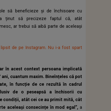
ble
să beneficieze și de închisoare cu
a ținut să precizeze faptul că, atât
imesc, ar trebui să aibă parte de aceleași
 lipsit de pe Instagram. Nu i-a fost spart
ar în acest context persoana implicată
 7 ani, cuantum maxim. Bineînțeles că pot
te, în funcție de ce rezultă în cadrul
clusiv de o peseapsă a închisorii cu
 condiții, atât cei ce au primit mită, cât
porte aceleași consecințe în mod egal”,
a