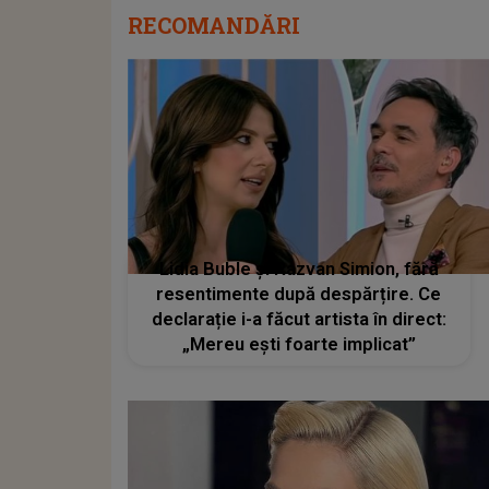
RECOMANDĂRI
Lidia Buble și Razvan Simion, fără
resentimente după despărțire. Ce
declarație i-a făcut artista în direct:
„Mereu ești foarte implicat”