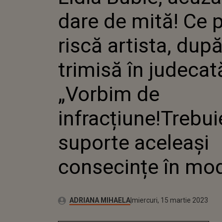
TRIMISĂ
dare de mită! Ce
„VORBIM
INFRAC
SUPORTE
riscă artista, după
ÎN MOD 
trimisă în judecat
„Vorbim de
infracțiune!Trebui
suporte aceleași
consecințe în mod
Publicat:
Autor:
marți, 15 martie 2022
Actualizat:
ADRIANA MIHAELA
miercuri, 15 martie 2023