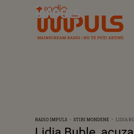
Radio Impuls
RADIO IMPULS
STIRI MONDENE
LIDIA B
DE MITĂ
Lidia Buble, acuz
ARTISTA