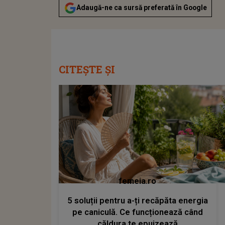
Adaugă-ne ca sursă preferată în Google
CITEȘTE ȘI
femeia.ro
5 soluții pentru a-ți recăpăta energia
pe caniculă. Ce funcționează când
căldura te epuizează