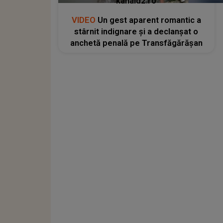
kanald2.ro
VIDEO
Un gest aparent romantic a
stârnit indignare și a declanșat o
anchetă penală pe Transfăgărășan