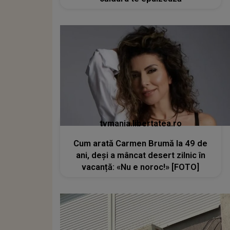
tvmania.libertatea.ro
Cum arată Carmen Brumă la 49 de
ani, deși a mâncat desert zilnic în
vacanță: «Nu e noroc!» [FOTO]