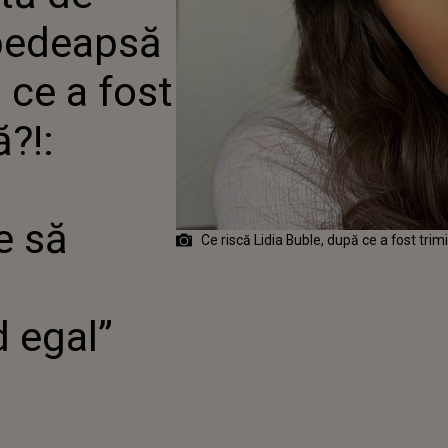
 ÎN JUDECATĂ?!:
 pedeapsă
 DE
ȚIUNE!TREBUIE SĂ
 ACELEAȘI CONSECINȚE
 ce a fost
EGAL”
ă?!:
e să
Ce riscă Lidia Buble, după ce a fost tri
 egal”