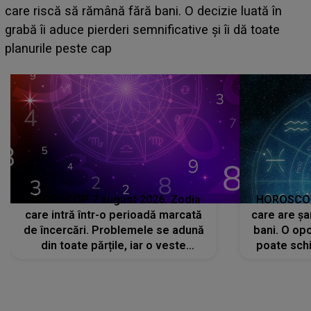
acum! În fața Alexandrei, concurentul din Casa Iubirii
face o MĂRTURISIRE NEAȘTEPTATĂ despre mama
sa: "I-am spus și ei în față, eu nu te iubesc pentru
că..."
HOROSCOP 7 august 2026. Zodia
HOROSCOP 
care intră într-o perioadă marcată
care are șa
de încercări. Problemele se adună
bani. O opo
din toate părțile, iar o veste
poate schi
neașteptată îi dă planurile peste
la
cap