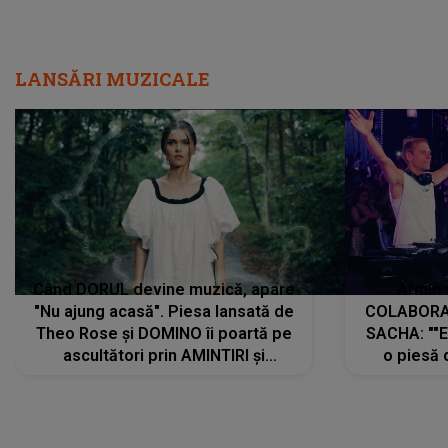
LANSĂRI MUZICALE
Când DORUL devine muzică, apare
Armin 
"Nu ajung acasă". Piesa lansată de
COLABORAR
Theo Rose și DOMINO îi poartă pe
SACHA: ""E
ascultători prin AMINTIRI și
o piesă 
REGĂSIRI, iar drumul emoțiilor
imediat pre
trece prin sufletul publicului:
cu mine șt
"Pentru toți cei care au plecat
păstrăm do
departe ca să le fie mai bine"