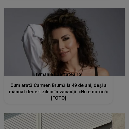
tvmania.libertatea.ro
Cum arată Carmen Brumă la 49 de ani, deși a
mâncat desert zilnic în vacanță: «Nu e noroc!»
[FOTO]