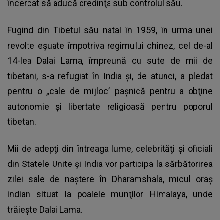
încercat să aducă credinţa sub controlul său.
Fugind din Tibetul său natal în 1959, în urma unei
revolte eşuate împotriva regimului chinez, cel de-al
14-lea Dalai Lama, împreună cu sute de mii de
tibetani, s-a refugiat în India şi, de atunci, a pledat
pentru o „cale de mijloc” paşnică pentru a obţine
autonomie şi libertate religioasă pentru poporul
tibetan.
Mii de adepţi din întreaga lume, celebrităţi şi oficiali
din Statele Unite şi India vor participa la sărbătorirea
zilei sale de naştere în Dharamshala, micul oraş
indian situat la poalele munţilor Himalaya, unde
trăieşte Dalai Lama.