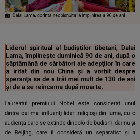
Dalai Lama, dorinta neobisnuita la implinirea a 90 de ani
Liderul spiritual al budiştilor tibetani, Dalai
Lama, împlineşte duminică 90 de ani, după o
săptămână de sărbători ale adepţilor în care
a iritat din nou China şi a vorbit despre
speranţa sa de a trăi mai mult de 130 de ani
şi de a se reîncarna după moarte.
Laureatul premiului Nobel este considerat unul
dintre cei mai influenţi lideri religioşi din lume, cu o
audienţă care se extinde dincolo de budism, dar nu şi
de Beijing, care îl consideră un separatist şi a