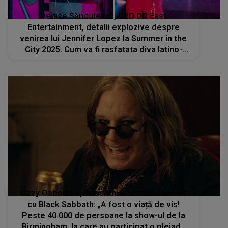
Denise Săndulescu, CEO DD East
Entertainment, detalii explozive despre
venirea lui Jennifer Lopez la Summer in the
City 2025. Cum va fi rasfatata diva latino-
americana in Romania: "În spatele scenei va
exista un container special amenajat in
care..."
Ozzy Osbourne, in lacrimi la ultimul concert
cu Black Sabbath: „A fost o viață de vis!
Peste 40.000 de persoane la show-ul de la
Birmingham, la care au participat o pleiadă