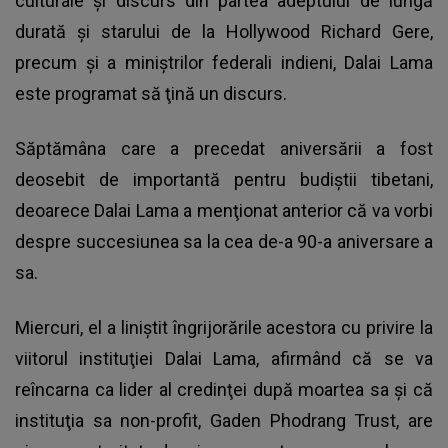
culturale şi discurs din partea adeptului de lungă
durată şi starului de la Hollywood Richard Gere,
precum şi a miniştrilor federali indieni, Dalai Lama
este programat să ţină un discurs.
Săptămâna care a precedat aniversării a fost
deosebit de importantă pentru budiştii tibetani,
deoarece Dalai Lama a menţionat anterior că va vorbi
despre succesiunea sa la cea de-a 90-a aniversare a
sa.
Miercuri, el a liniştit îngrijorările acestora cu privire la
viitorul instituţiei Dalai Lama, afirmând că se va
reîncarna ca lider al credinţei după moartea sa şi că
instituţia sa non-profit, Gaden Phodrang Trust, are