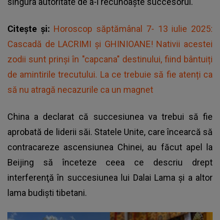
singura autoritate de a-i recunoaşte succesorul.
Citește și:
Horoscop săptămânal 7- 13 iulie 2025:
Cascadă de LACRIMI și GHINIOANE! Nativii acestei
zodii sunt prinși în "capcana" destinului, fiind bântuiți
de amintirile trecutului. La ce trebuie să fie atenți ca
să nu atragă necazurile ca un magnet
China a declarat că succesiunea va trebui să fie
aprobată de liderii săi. Statele Unite, care încearcă să
contracareze ascensiunea Chinei, au făcut apel la
Beijing să înceteze ceea ce descriu drept
interferenţă în succesiunea lui Dalai Lama şi a altor
lama budişti tibetani.