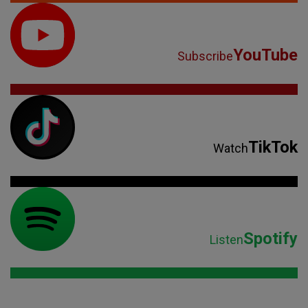
YouTube
Subscribe
TikTok
Watch
Spotify
Listen