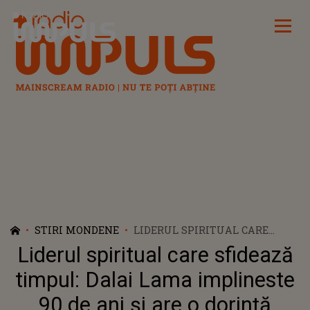
Radio Impuls
STIRI MONDENE
LIDERUL SPIRITUAL CARE
SFIDEAZĂ TIMPUL: DALAI
Liderul spiritual care sfidează
LAMA IMPLINESTE 90 DE ANI ȘI
ARE O DORINȚĂ NEOBIȘNUITĂ
timpul: Dalai Lama implineste
90 de ani și are o dorință