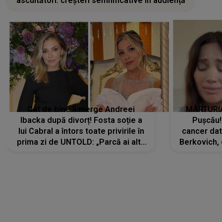
ascultători: creșteri semnificative în audiență
Cât de bine îi merge Andreei
MĂRTURIA
Ibacka după divorț! Fosta soție a
Pușcău!
lui Cabral a întors toate privirile în
cancer dato
prima zi de UNTOLD: „Parcă ai altă
Berkovich, 
strălucire, emani putere,
accident ru
încredere, siguranță...”
Dacă nu 