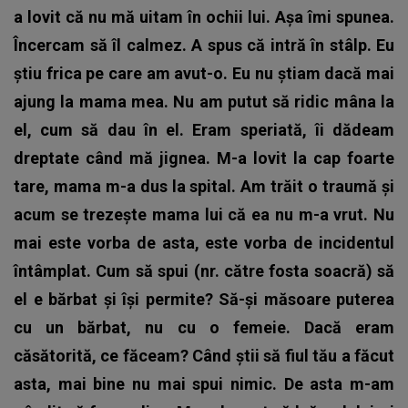
a lovit că nu mă uitam în ochii lui. Așa îmi spunea.
Încercam să îl calmez. A spus că intră în stâlp. Eu
știu frica pe care am avut-o. Eu nu știam dacă mai
ajung la mama mea. Nu am putut să ridic mâna la
el, cum să dau în el. Eram speriată, îi dădeam
dreptate când mă jignea. M-a lovit la cap foarte
tare, mama m-a dus la spital. Am trăit o traumă și
acum se trezește mama lui că ea nu m-a vrut. Nu
mai este vorba de asta, este vorba de incidentul
întâmplat. Cum să spui (nr. către fosta soacră) să
el e bărbat și își permite? Să-și măsoare puterea
cu un bărbat, nu cu o femeie. Dacă eram
căsătorită, ce făceam? Când știi să fiul tău a făcut
asta, mai bine nu mai spui nimic. De asta m-am