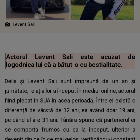
Levent Sali
Actorul Levent Sali este acuzat de
logodnica lui că a bătut-o cu bestialitate.
Delia și Levent Sali sunt împreună de un an și
jumătate, relația lor a început în mediul online, actorul
fiind plecat în SUA în acea perioadă. Între ei există o
diferenţă de vârstă de 12 ani, ea având doar 19 ani,
pe când el are 31 ani. Tânăra spune că partenerul ei
se comporta frumos cu ea la început, ulterior a
devenit din ce în ce mai gelos, verificându-i constant