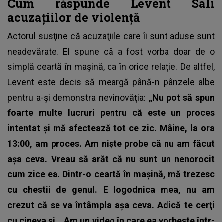
Cum răspunde Levent Sali
acuzaţiilor de violenţă
Actorul susţine că acuzaţiile care îi sunt aduse sunt
neadevărate. El spune că a fost vorba doar de o
simplă ceartă în maşină, ca în orice relaţie. De altfel,
Levent este decis să meargă până-n pânzele albe
pentru a-şi demonstra nevinovăţia:
„Nu pot să spun
foarte multe lucruri pentru că este un proces
intentat şi mă afectează tot ce zic. Mâine, la ora
13:00, am proces. Am nişte probe că nu am făcut
aşa ceva. Vreau să arăt că nu sunt un nenorocit
cum zice ea. Dintr-o ceartă în maşină, mă trezesc
cu chestii de genul.
E logodnica mea, nu am
crezut că se va întâmpla așa ceva. Adică te cerţi
cu cineva şi… Am un video în care ea vorbeşte într-