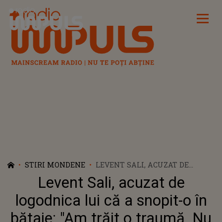
Radio Impuls
STIRI MONDENE
LEVENT SALI, ACUZAT DE
LOGODNICA LUI CĂ A SNOPIT-O
Levent Sali, acuzat de
ÎN BĂTAIE: "AM TRĂIT O
TRAUMĂ. NU AI AVUT SÂNGE
logodnica lui că a snopit-o în
ÎN TINE, NU AI AVUT MILĂ?".
bătaie: "Am trăit o traumă. Nu
CUM SE APARĂ ACTORUL