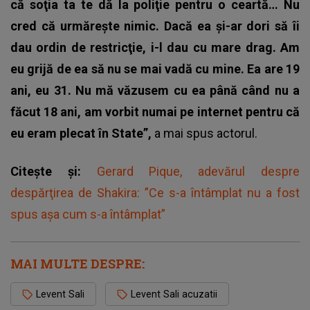
că soţia ta te dă la poliţie pentru o ceartă… Nu
cred că urmăreşte nimic. Dacă ea şi-ar dori să îi
dau ordin de restricţie, i-l dau cu mare drag. Am
eu grijă de ea să nu se mai vadă cu mine. Ea are 19
ani, eu 31. Nu mă văzusem cu ea până când nu a
făcut 18 ani, am vorbit numai pe internet pentru că
eu eram plecat în State”,
a mai spus actorul.
Citește și:
Gerard Pique, adevărul despre
despărţirea de Shakira: ”Ce s-a întâmplat nu a fost
spus aşa cum s-a întâmplat”
MAI MULTE DESPRE:
Levent Sali
Levent Sali acuzatii