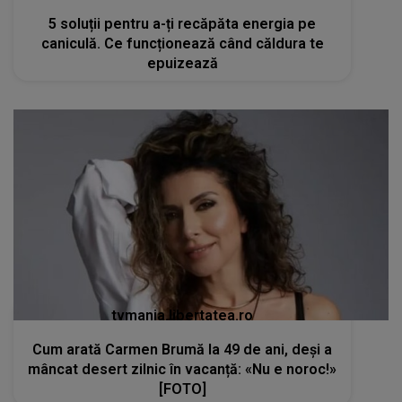
5 soluții pentru a-ți recăpăta energia pe
caniculă. Ce funcționează când căldura te
epuizează
tvmania.libertatea.ro
Cum arată Carmen Brumă la 49 de ani, deși a
mâncat desert zilnic în vacanță: «Nu e noroc!»
[FOTO]