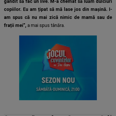
gândit să fac un live. M-a chemat să luăm dulciuri
copiilor. Eu am țipat să mă lase jos din mașină. I-
am spus că nu mai zică nimic de mamă sau de
frații mei”,
a mai spus tânăra.