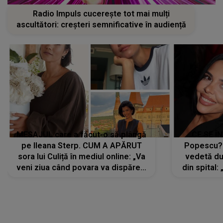
Radio Impuls cucerește tot mai mulți
ascultători: creșteri semnificative în audiență
MESAJUL care a făcut-o să plângă
CE SE Î
pe Ileana Sterp. CUM A APĂRUT
Popescu?
sora lui Culiță în mediul online: „Va
vedetă du
veni ziua când povara va dispărea,
din spital:
iar lacrimile...”