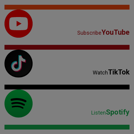
YouTube
Subscribe
TikTok
Watch
Spotify
Listen