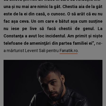
una şi nu mai are nimic la gât. Chestia aia de la gât
este de la ei din casă, o cunosc. O să arăt că eu nu
fac aşa ceva. Un om care e bătut aşa cum susține
nu iese pe live să facă chestii de genul. La
Constanţa a avut loc incidentul. Am primit şi nişte
telefoane de ameninţări din partea familiei ei”,
ne-
a mărturist Levent Sali pentru
Fanatik.ro
.