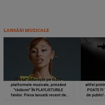
LANSĂRI MUZICALE
"Petal" înflorește pe toate
De această 
platformele muzicale, prinzând
altfel prin
"rădăcini" ÎN PLAYLISTURILE
POATE FI
fanilor. Piesa lansată recent de
de public!
Ariana Grande îi face pe
a lansat V