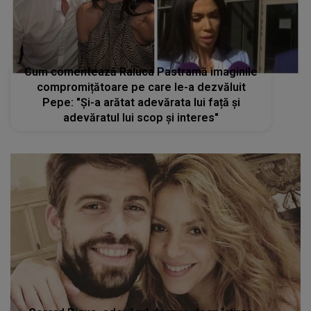
Cum comentează Raluca Pastramă imaginile
compromițătoare pe care le-a dezvăluit
Pepe: "Și-a arătat adevărata lui față și
adevăratul lui scop și interes"