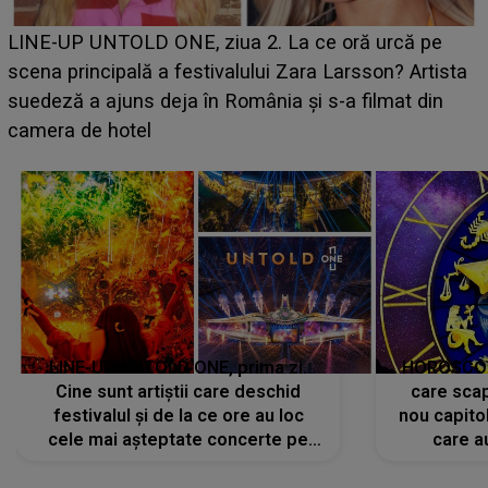
Ce a dezvăluit noua concurentă din "Casa Iubirii" l-a
luat prin surprindere pe Emanuel. CINE ESTE
BĂIATUL VIZAT de Alexandra?! Aflându-se în fața
faptului împlinit, A RECUNOSCUT IMEDIAT: "Am
avut..."
LINE-UP UNTOLD ONE, prima zi.
HOROSCOP 
Cine sunt artiștii care deschid
care scap
festivalul și de la ce ore au loc
nou capitol
cele mai așteptate concerte pe
care a
scena principală?
perioadă 