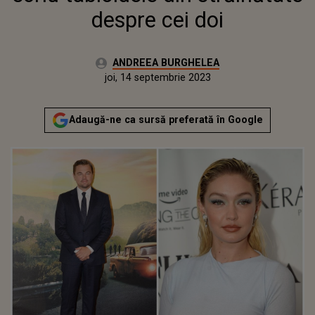
despre cei doi
Autor:
ANDREEA BURGHELEA
Publicat:
miercuri, 14 septembrie 2022
Actualizat:
joi, 14 septembrie 2023
Adaugă-ne ca sursă preferată în Google