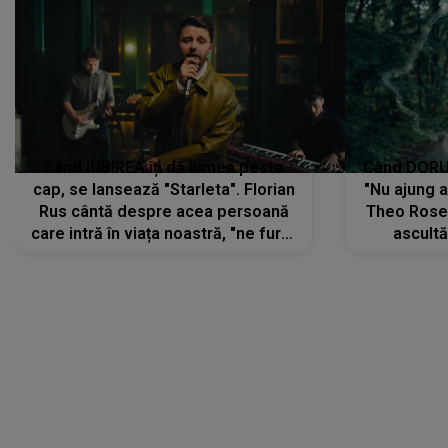
Când IUBIREA îți dă lumea peste
Când DORUL
cap, se lansează "Starleta". Florian
"Nu ajung 
Rus cântă despre acea persoană
Theo Rose 
care intră în viața noastră, "ne fură"
ascultă
toate PRIVIRILE, toate GÂNDURILE,
REGĂSIRI
tot UNIVERSUL și fără să ne dăm
trece pr
seama, ajunge să fie motivul
"Pentru t
pentru care zâmbim
departe 