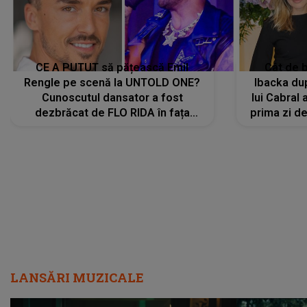
CE A PUTUT să pățească Emil
Cât de b
Rengle pe scenă la UNTOLD ONE?
Ibacka dup
Cunoscutul dansator a fost
lui Cabral a
dezbrăcat de FLO RIDA în fața
prima zi d
tuturor: „Mi-a dat hainele lui. Ce s-a
strălu
întâmplat mai exact...”
încre
LANSĂRI MUZICALE