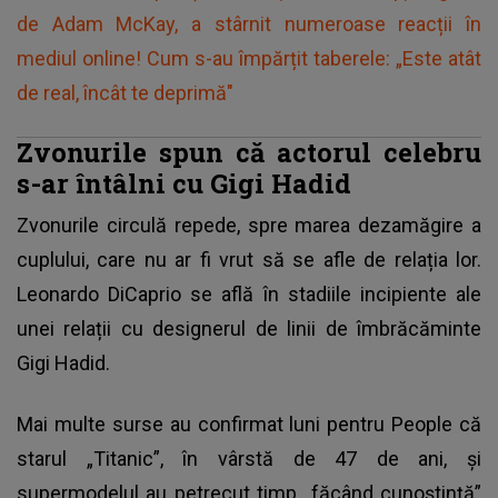
de Adam McKay, a stârnit numeroase reacții în
mediul online! Cum s-au împărțit taberele: „Este atât
de real, încât te deprimă"
Zvonurile spun că actorul celebru
s-ar întâlni cu Gigi Hadid
Zvonurile circulă repede, spre marea dezamăgire a
cuplului, care nu ar fi vrut să se afle de relația lor.
Leonardo DiCaprio se află în stadiile incipiente ale
unei relații cu designerul de linii de îmbrăcăminte
Gigi Hadid.
Mai multe surse au confirmat luni pentru People că
starul „Titanic”, în vârstă de 47 de ani, și
supermodelul au petrecut timp „făcând cunoștință”