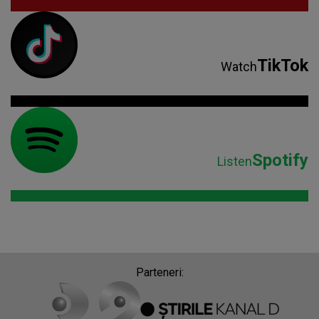
TikTok
Watch
Spotify
Listen
Parteneri: