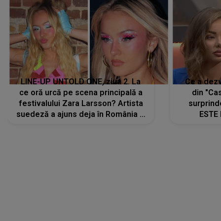
LINE-UP UNTOLD ONE, ziua 2. La
Ce a dezv
ce oră urcă pe scena principală a
din "Cas
festivalului Zara Larsson? Artista
surprind
suedeză a ajuns deja în România și
ESTE 
s-a filmat din camera de hotel
Alexandr
faptului 
IMED