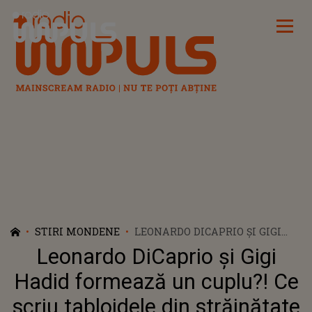
Radio Impuls
STIRI MONDENE
LEONARDO DICAPRIO ȘI GIGI
HADID FORMEAZĂ UN CUPLU?!
Leonardo DiCaprio și Gigi
CE SCRIU TABLOIDELE DIN
STRĂINĂTATE DESPRE CEI DOI
Hadid formează un cuplu?! Ce
scriu tabloidele din străinătate