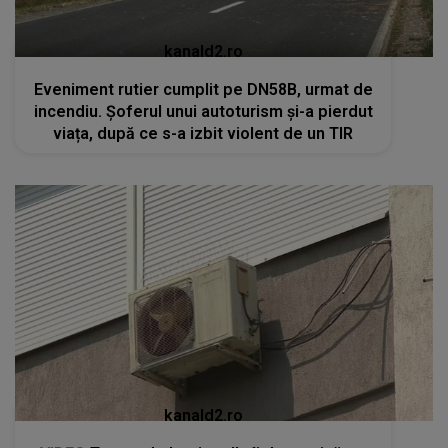
kanald2.ro
Eveniment rutier cumplit pe DN58B, urmat de
incendiu. Șoferul unui autoturism și-a pierdut
viața, după ce s-a izbit violent de un TIR
kanald2.ro