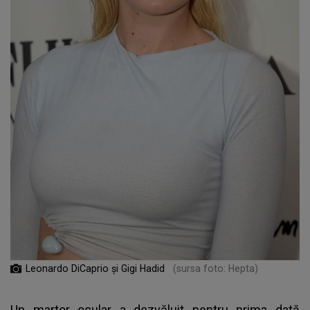
Leonardo DiCaprio și Gigi Hadid
(sursa foto: Hepta)
Un martor ocular a dezvăluit pentru prima dată