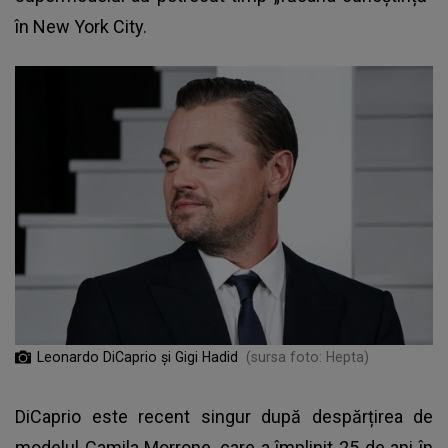
în New York City.
Leonardo DiCaprio și Gigi Hadid
(sursa foto: Hepta)
DiCaprio este recent singur după despărțirea de
modelul Camila Morrone, care a împlinit 25 de ani în