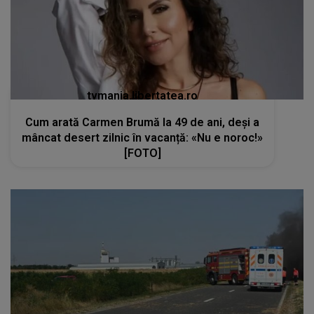
tvmania.libertatea.ro
Cum arată Carmen Brumă la 49 de ani, deși a
mâncat desert zilnic în vacanță: «Nu e noroc!»
[FOTO]