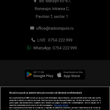
Bd. Mărăști 65-67,
Romexpo Intrarea C,
Pavilion T, sector 1
office@radioimpuls.ro
LIVE : 0754-222.999
WhatsApp: 0754-222.999
© 2019-2026 DOGAN MEDIA INTERNATIONAL SA, Toate
Nouă ne pasă ca datele tale personale să rămână confidențiale
drepturile rezervate.
Noi și partenerii noștri
589
stocăm și/sau accesăm informații pe dispozitivul dvs., precum identificatorii cookie unici pentru
prelucrarea datelor cu caracter personal. Puteți accepta sau gestiona preferințele dvs. făcând clic mai jos, respectiv vă
puteți opune utilizării unui interes legitim în orice moment pe pagina cu politica de confidențialitate. Aceste alegeri vor fi
raportate partenerilor noștri și nu vă vor afecta navigarea.
Mai multe detalii
Noi si partenerii nostri (retelele de socializare si agentiile de publicitate partenere, precum si furnizorii nostri de servicii de